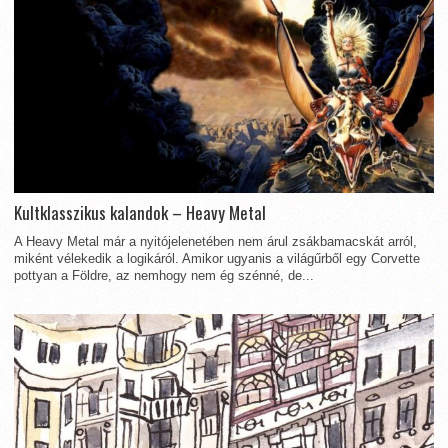
Kultklasszikus kalandok – Heavy Metal
A Heavy Metal már a nyitójelenetében nem árul zsákbamacskát arról,
miként vélekedik a logikáról. Amikor ugyanis a világűrből egy Corvette
pottyan a Földre, az nemhogy nem ég szénné, de...