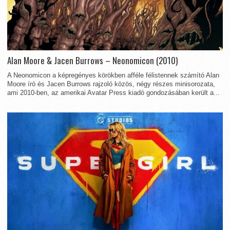
Alan Moore & Jacen Burrows – Neonomicon (2010)
A Neonomicon a képregényes körökben afféle félistennek számító Alan
Moore író és Jacen Burrows rajzoló közös, négy részes minisorozata,
ami 2010-ben, az amerikai Avatar Press kiadó gondozásában került a...