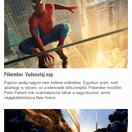
Pókember: Vadonatúj nap
Papíron pedig nagyon nem kellene működnie. Egyrészt azért, mert
akárhogy is nézem, ez a kilencedik élőszereplős Pókember mozifilm.
Peter Parkert már számtalanszor láttuk a nagyvásznon, amint
végighálóhintázza New Yorkot...