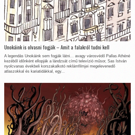
Unokáink is olvasni fogják – Amit a falakról tudni kell
A legendás Unokáink sem fogják látni… avagy városvédő Pallas Athéné
kezéből időnként ellopják a lándzsát című televízió műsor, Sas István
nyolcvanas évekbeli korszakalkotó reklámfilmjei megelevenedő
atlaszokkal és kariatidákkal, egy...