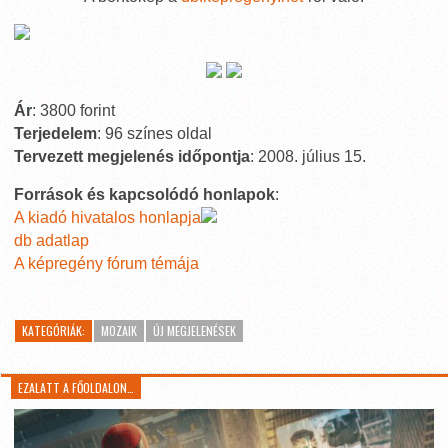
Ár
: 3800 forint
Terjedelem
: 96 színes oldal
Tervezett megjelenés időpontja
: 2008. július 15.
Források és kapcsolódó honlapok
:
A kiadó hivatalos honlapja
db adatlap
A képregény fórum témája
KATEGÓRIÁK:
MOZAIK
ÚJ MEGJELENÉSEK
EZALATT A FŐOLDALON…