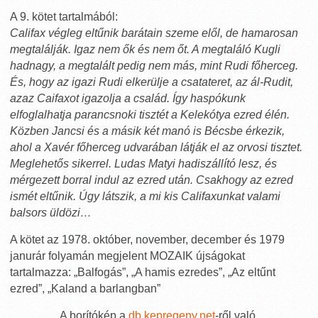
A 9. kötet tartalmából:
Califax végleg eltűnik barátain szeme elől, de hamarosan
megtalálják. Igaz nem ők és nem őt. A megtaláló Kugli
hadnagy, a megtalált pedig nem más, mint Rudi főherceg.
És, hogy az igazi Rudi elkerülje a csatateret, az ál-Rudit,
azaz Caifaxot igazolja a család. Így haspókunk
elfoglalhatja parancsnoki tisztét a Kelekótya ezred élén.
Közben Jancsi és a másik két manó is Bécsbe érkezik,
ahol a Xavér főherceg udvarában látják el az orvosi tisztet.
Meglehetős sikerrel. Ludas Matyi hadiszállító lesz, és
mérgezett borral indul az ezred után. Csakhogy az ezred
ismét eltűnik. Úgy látszik, a mi kis Califaxunkat valami
balsors üldözi…
A kötet az 1978. október, november, december és 1979
janurár folyamán megjelent MOZAIK újságokat
tartalmazza: „Balfogás”, „A hamis ezredes”, „Az eltűnt
ezred”, „Kaland a barlangban”
A borítókép a
db.kepregeny.net
-ről való.