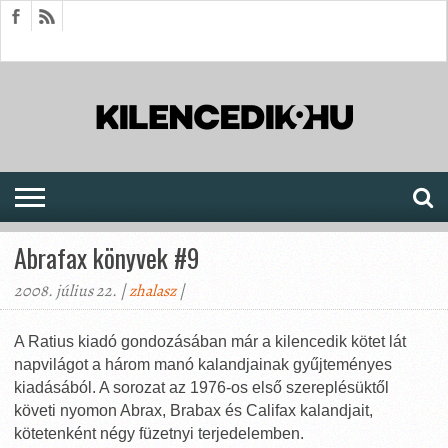
HÍREK
CIKKEK
MEGJELENÉSEK
AKTUÁLIS
SAJTÓARCHÍVUM
FÓRUM
SOROZATOK
Abrafax könyvek #9
2008. július 22. |
zhalasz
|
A Ratius kiadó gondozásában már a kilencedik kötet lát
napvilágot a három manó kalandjainak gyűjteményes
kiadásából.
A sorozat az 1976-os első szereplésüktől
követi nyomon Abrax, Brabax és Califax kalandjait,
kötetenként négy füzetnyi terjedelemben.