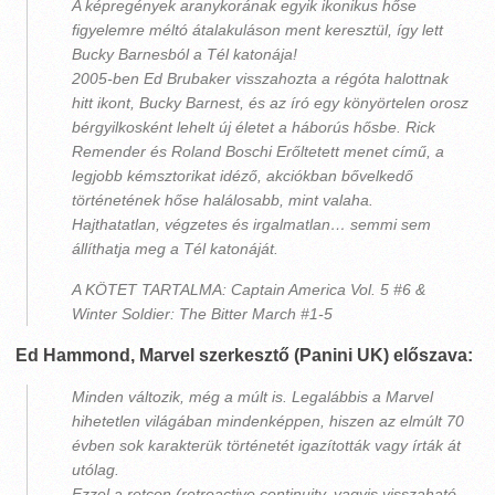
A képregények aranykorának egyik ikonikus hőse
figyelemre méltó átalakuláson ment keresztül, így lett
Bucky Barnesból a Tél katonája!
2005-ben Ed Brubaker visszahozta a régóta halottnak
hitt ikont, Bucky Barnest, és az író egy könyörtelen orosz
bérgyilkosként lehelt új életet a háborús hősbe. Rick
Remender és Roland Boschi Erőltetett menet című, a
legjobb kémsztorikat idéző, akciókban bővelkedő
történetének hőse halálosabb, mint valaha.
Hajthatatlan, végzetes és irgalmatlan… semmi sem
állíthatja meg a Tél katonáját.
A KÖTET TARTALMA: Captain America Vol. 5 #6 &
Winter Soldier: The Bitter March #1-5
Ed Hammond, Marvel szerkesztő (Panini UK) előszava:
Minden változik, még a múlt is. Legalábbis a Marvel
hihetetlen világában mindenképpen, hiszen az elmúlt 70
évben sok karakterük történetét igazították vagy írták át
utólag.
Ezzel a retcon (retroactive continuity, vagyis visszaható