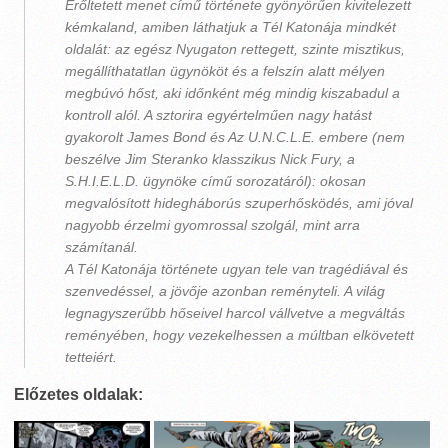
Erőltetett menet című története gyönyörűen kivitelezett
kémkaland, amiben láthatjuk a Tél Katonája mindkét
oldalát: az egész Nyugaton rettegett, szinte misztikus,
megállíthatatlan ügynököt és a felszín alatt mélyen
megbúvó hőst, aki időnként még mindig kiszabadul a
kontroll alól. A sztorira egyértelműen nagy hatást
gyakorolt James Bond és Az U.N.C.L.E. embere (nem
beszélve Jim Steranko klasszikus Nick Fury, a
S.H.I.E.L.D. ügynöke című sorozatáról): okosan
megvalósított hidegháborús szuperhősködés, ami jóval
nagyobb érzelmi gyomrossal szolgál, mint arra
számítanál.
A Tél Katonája története ugyan tele van tragédiával és
szenvedéssel, a jövője azonban reményteli. A világ
legnagyszerűbb hőseivel harcol vállvetve a megváltás
reményében, hogy vezekelhessen a múltban elkövetett
tetteiért.
Előzetes oldalak: