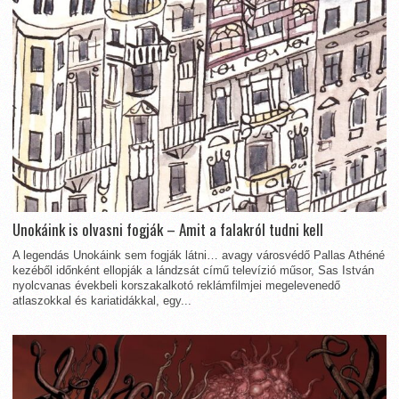
Unokáink is olvasni fogják – Amit a falakról tudni kell
A legendás Unokáink sem fogják látni… avagy városvédő Pallas Athéné
kezéből időnként ellopják a lándzsát című televízió műsor, Sas István
nyolcvanas évekbeli korszakalkotó reklámfilmjei megelevenedő
atlaszokkal és kariatidákkal, egy...