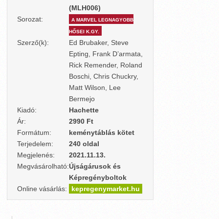
(MLH006)
Sorozat:
A MARVEL LEGNAGYOBB
HŐSEI K.GY.
Szerző(k):
Ed Brubaker, Steve
Epting, Frank D’armata,
Rick Remender, Roland
Boschi, Chris Chuckry,
Matt Wilson, Lee
Bermejo
Kiadó:
Hachette
Ár:
2990 Ft
Formátum:
keménytáblás kötet
Terjedelem:
240 oldal
Megjelenés:
2021.11.13.
Megvásárolható:
Újságárusok és
Képregényboltok
Online vásárlás:
kepregenymarket.hu