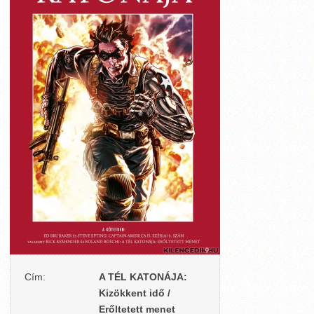
Cím:
A TÉL KATONÁJA:
Kizökkent idő /
Erőltetett menet