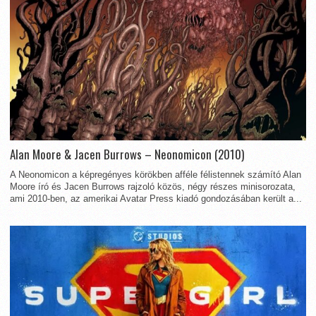
Alan Moore & Jacen Burrows – Neonomicon (2010)
A Neonomicon a képregényes körökben afféle félistennek számító Alan
Moore író és Jacen Burrows rajzoló közös, négy részes minisorozata,
ami 2010-ben, az amerikai Avatar Press kiadó gondozásában került a...