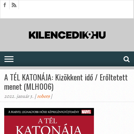
HÍREK
CIKKEK
MEGJELENÉSEK
AKTUÁLIS
SAJTÓARCHÍVUM
FÓRUM
SOROZATOK
A TÉL KATONÁJA: Kizökkent idő / Erőltetett
menet (MLH006)
2022. január 3. |
robot9
|