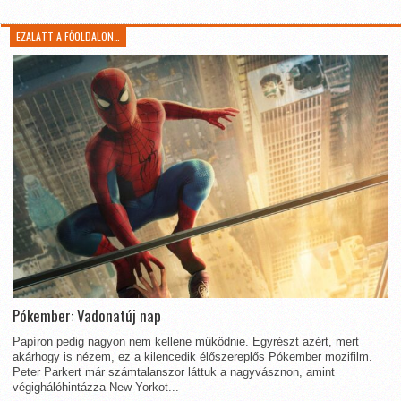
EZALATT A FŐOLDALON…
Pókember: Vadonatúj nap
Papíron pedig nagyon nem kellene működnie. Egyrészt azért, mert
akárhogy is nézem, ez a kilencedik élőszereplős Pókember mozifilm.
Peter Parkert már számtalanszor láttuk a nagyvásznon, amint
végighálóhintázza New Yorkot...