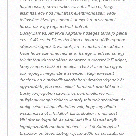
folytonosság) nevű eszközzel sok alkotó él, hogy
elsimítsa egy hős múltjának ellentmondásait, vagy
felfrissítse bizonyos elemeit, melyek mai szemmel
furcsának vagy régimódinak hatnak.
Bucky Barnes, Amerika Kapitány hűséges társa jó példa
erre. A 40-es és 50-es években a fiatal segítők roppant
népszerűségnek örvendtek, ám a modern társadalom
kissé ferde szemmel néz arra, ha egy tinédzser fiú egy
felnőtt férfi társaságában beutazza a megszállt Európát,
hogy szupernácikkal harcoljon. Buckyt azonban így is
sok rajongó megőrizte a szívében: Kapi elveszett
életének és a második világháború ártatlanságának és
egyszerűbb „jó a rossz ellen”-harcának szimbóluma ő.
Bucky lényegében szentté és sérthetetlenné vált,
múltjának megpiszkálása komoly tabunak számított. Az
pedig szinte elképzelhetetlen volt, hogy egy alkotó
visszahozza őt a halálból. Ed Brubaker író mindezt
kihívásnak fogta fel, és végül előállt a Marvel egyik
legnépszerűbb modern hősével – a Tél Katonájával.
Brubaker és Steve Epting rajzoló 2005-ös sorozatának