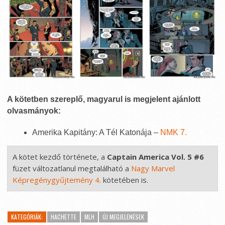
A kötetben szereplő, magyarul is megjelent ajánlott
olvasmányok:
Amerika Kapitány: A Tél Katonája –
NMK 7.
A kötet kezdő története, a 
Captain America Vol. 5 #6
füzet változatlanul megtalálható a 
Nagy Marvel 
Képregénygyűjtemény 4.
 kötetében is.
KATEGÓRIÁK:
HACHETTE
MLH
ÚJ MEGJELENÉSEK