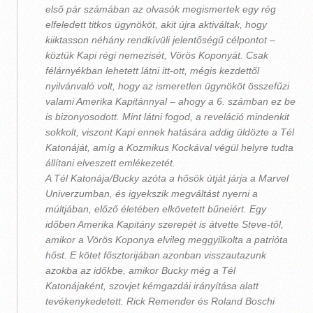
első pár számában az olvasók megismertek egy rég
elfeledett titkos ügynököt, akit újra aktiváltak, hogy
kiiktasson néhány rendkívüli jelentőségű célpontot –
köztük Kapi régi nemezisét, Vörös Koponyát. Csak
félárnyékban lehetett látni itt-ott, mégis kezdettől
nyilvánvaló volt, hogy az ismeretlen ügynököt összefűzi
valami Amerika Kapitánnyal – ahogy a 6. számban ez be
is bizonyosodott. Mint látni fogod, a reveláció mindenkit
sokkolt, viszont Kapi ennek hatására addig üldözte a Tél
Katonáját, amíg a Kozmikus Kockával végül helyre tudta
állítani elveszett emlékezetét.
A Tél Katonája/Bucky azóta a hősök útját járja a Marvel
Univerzumban, és igyekszik megváltást nyerni a
múltjában, előző életében elkövetett bűneiért. Egy
időben Amerika Kapitány szerepét is átvette Steve-től,
amikor a Vörös Koponya elvileg meggyilkolta a patrióta
hőst. E kötet fősztorijában azonban visszautazunk
azokba az időkbe, amikor Bucky még a Tél
Katonájaként, szovjet kémgazdái irányítása alatt
tevékenykedetett. Rick Remender és Roland Boschi