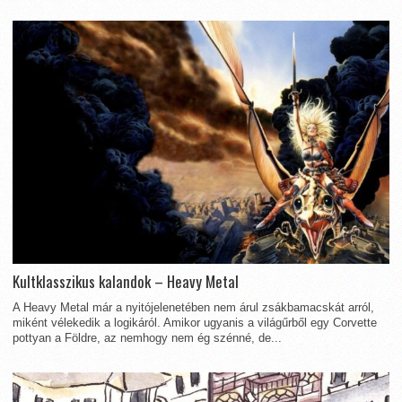
Kultklasszikus kalandok – Heavy Metal
A Heavy Metal már a nyitójelenetében nem árul zsákbamacskát arról,
miként vélekedik a logikáról. Amikor ugyanis a világűrből egy Corvette
pottyan a Földre, az nemhogy nem ég szénné, de...