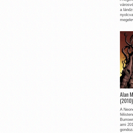
városvé
a lándz
nyolcva
megelev
Alan 
(2010)
A Neon
féliste
Burrows
ami 201
gondozá