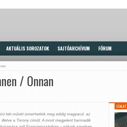
AKTUÁLIS SOROZATOK
SAJTÓARCHÍVUM
FÓRUM
nnan
nnen / Onnan
EZALAT
 író két művét ismerhettük meg eddig magyarul: az
 illetve a Torony címűt. A most megjelent harmadik
durranása volt Franciaországban – nálunk azonban