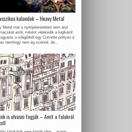
asszikus kalandok – Heavy Metal
 Metal már a nyitójelenetében nem árul
acskát arról, miként vélekedik a logikáról.
ugyanis a világűrből egy Corvette pottyan a
 az nemhogy nem ég szénné, de...
nk is olvasni fogják – Amit a falakról
kell
dás Unokáink sem fogják látni… avagy