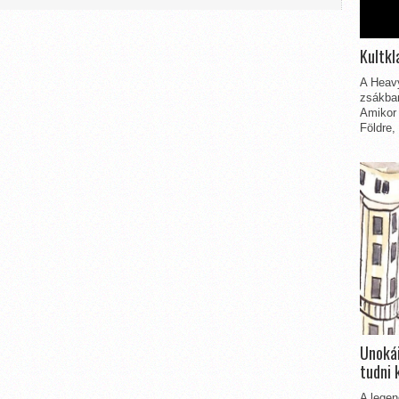
Kultkl
A Heavy
zsákbam
Amikor 
Földre,
Unokái
tudni 
A legen