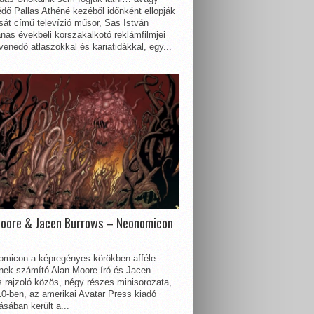
dő Pallas Athéné kezéből időnként ellopják
sát című televízió műsor, Sas István
nas évekbeli korszakalkotó reklámfilmjei
enedő atlaszokkal és kariatidákkal, egy...
Moore & Jacen Burrows – Neonomicon
omicon a képregényes körökben afféle
nnek számító Alan Moore író és Jacen
 rajzoló közös, négy részes minisorozata,
0-ben, az amerikai Avatar Press kiadó
sában került a...