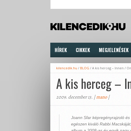
HÍREK
CIKKEK
MEGJELENÉSEK
kilencedik.hu
/
BLOG
/
A kis herceg – Innen / O
A kis herceg – I
2009. december 13. |
mano
|
Joann Sfar képregényrajzoló és
egészen kiváló Rabbi Macskáját,
album a 2008-as év egyik nagy 