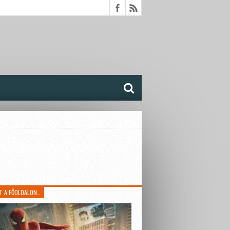
T A FŐOLDALON…