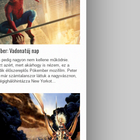
ber: Vadonatúj nap
 pedig nagyon nem kellene működnie.
t azért, mert akárhogy is nézem, ez a
dik élőszereplős Pókember mozifilm. Peter
 már számtalanszor láttuk a nagyvásznon,
égighálóhintázza New Yorkot...