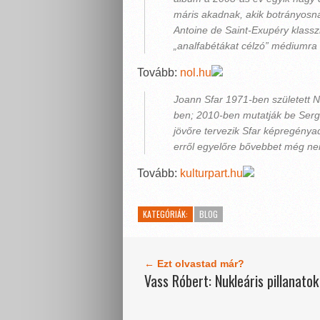
máris akadnak, akik botrányosnak
Antoine de Saint-Exupéry klassz
„analfabétákat célzó” médiumra 
Tovább:
nol.hu
Joann Sfar 1971-ben született N
ben; 2010-ben mutatják be Serge
jövőre tervezik Sfar képregényad
erről egyelőre bővebbet még ne
Tovább:
kulturpart.hu
KATEGÓRIÁK:
BLOG
← Ezt olvastad már?
Vass Róbert: Nukleáris pillanatok