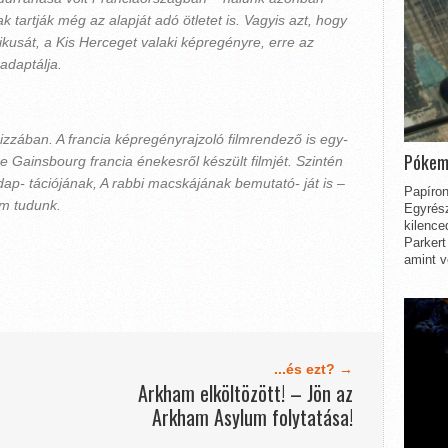
 tartják még az alapját adó ötletet is. Vagyis azt, hogy
ikusát, a Kis Herceget valaki képregényre, erre az
adaptálja.
izzában. A francia képregényrajzoló filmrendező is egy-
Pókem
 Gainsbourg francia énekesről készült filmjét. Szintén
ap- tációjának, A rabbi macskájának bemutató- ját is –
Papíron
m tudunk.
Egyrész
kilence
Parkert
amint v
...és ezt? →
Arkham elköltözött! – Jön az
Arkham Asylum folytatása!