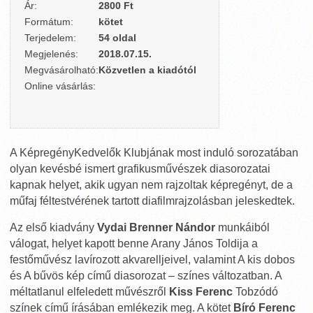
Ár:
2800 Ft
Formátum:
kötet
Terjedelem:
54 oldal
Megjelenés:
2018.07.15.
Megvásárolható:
Közvetlen a kiadótól
Online vásárlás:
A KépregényKedvelők Klubjának most induló sorozatában
olyan kevésbé ismert grafikusművészek diasorozatai
kapnak helyet, akik ugyan nem rajzoltak képregényt, de a
műfaj féltestvérének tartott diafilmrajzolásban jeleskedtek.
Az első kiadvány
Vydai Brenner Nándor
munkáiból
válogat, helyet kapott benne Arany János Toldija a
festőművész lavírozott akvarelljeivel, valamint A kis dobos
és A bűvös kép című diasorozat – színes változatban. A
méltatlanul elfeledett művészről
Kiss Ferenc
Tobzódó
színek című írásában emlékezik meg. A kötet
Bíró Ferenc