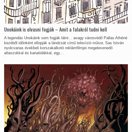
Unokáink is olvasni fogják – Amit a falakról tudni kell
A legendás Unokáink sem fogják látni… avagy városvédő Pallas Athéné
kezéből időnként ellopják a lándzsát című televízió műsor, Sas István
nyolcvanas évekbeli korszakalkotó reklámfilmjei megelevenedő
atlaszokkal és kariatidákkal, egy...