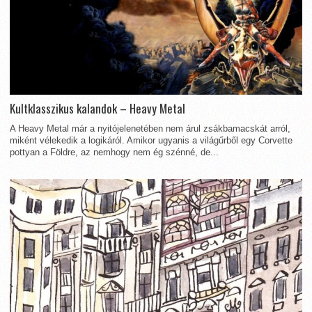
Kultklasszikus kalandok – Heavy Metal
A Heavy Metal már a nyitójelenetében nem árul zsákbamacskát arról,
miként vélekedik a logikáról. Amikor ugyanis a világűrből egy Corvette
pottyan a Földre, az nemhogy nem ég szénné, de...