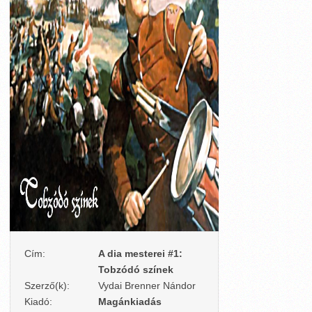
Cím:
A dia mesterei #1:
Tobzódó színek
Szerző(k):
Vydai Brenner Nándor
Kiadó:
Magánkiadás