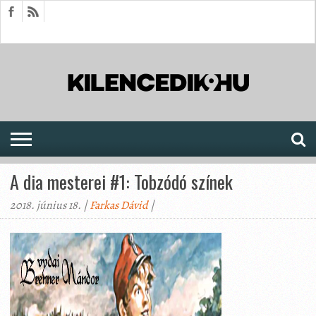
HÍREK
CIKKEK
MEGJELENÉSEK
AKTUÁLIS
SAJTÓARCHÍVUM
FÓRUM
SOROZATOK
A dia mesterei #1: Tobzódó színek
2018. június 18. |
Farkas Dávid
|