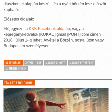
diaszkenjei alapján készült, és a nyári börzén lesz először
kapható.
Előzetes oldalak:
Előjegyezni a
KKK Facebook oldalán
, vagy a
kepregenykedvelok [KUKAC] gmail [PONT] com címen
2018. július 1-ig lehet. Átvétel a Börzén, postai úton vagy
Budapesten személyesen.
KATEGÓRIÁK:
3NYKB
KKK
MAGYAR ALKOTÓ
MAGYAR KÉPREGÉNY
ÚJ MEGJELENÉSEK
EZALATT A FŐOLDALON…