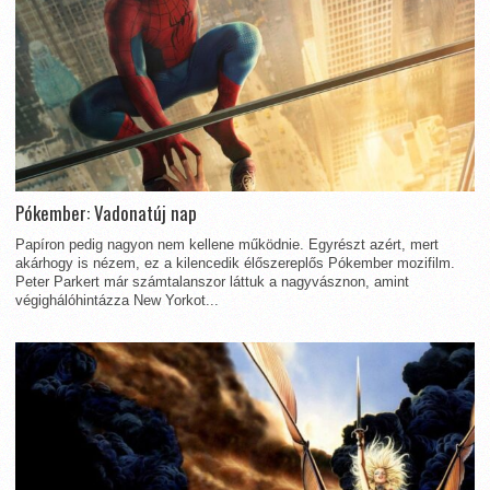
Pókember: Vadonatúj nap
Papíron pedig nagyon nem kellene működnie. Egyrészt azért, mert
akárhogy is nézem, ez a kilencedik élőszereplős Pókember mozifilm.
Peter Parkert már számtalanszor láttuk a nagyvásznon, amint
végighálóhintázza New Yorkot...