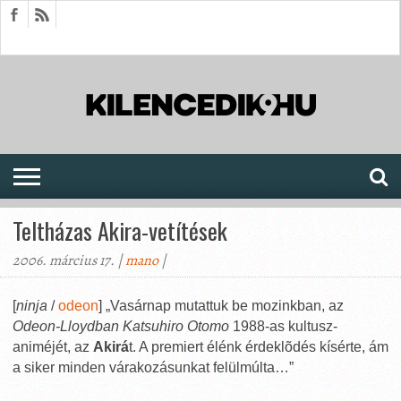
HÍREK
CIKKEK
MEGJELENÉSEK
AKTUÁLIS
SAJTÓARCHÍVUM
FÓRUM
SOROZATOK
Teltházas Akira-vetítések
2006. március 17. |
mano
|
[
ninja
/
odeon
] „Vasárnap mutattuk be mozinkban, az
Odeon-Lloydban Katsuhiro Otomo
1988-as kultusz-
animéjét, az
Akirá
t. A premiert élénk érdeklõdés kísérte, ám
a siker minden várakozásunkat felülmúlta…”