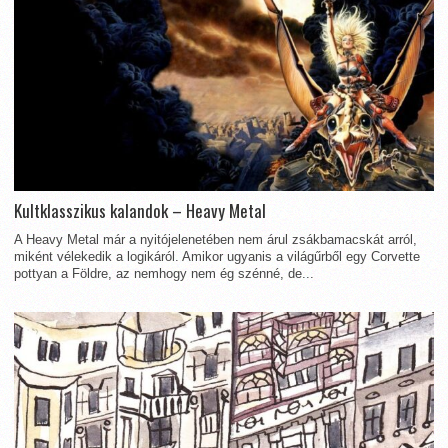
Kultklasszikus kalandok – Heavy Metal
A Heavy Metal már a nyitójelenetében nem árul zsákbamacskát arról,
miként vélekedik a logikáról. Amikor ugyanis a világűrből egy Corvette
pottyan a Földre, az nemhogy nem ég szénné, de...