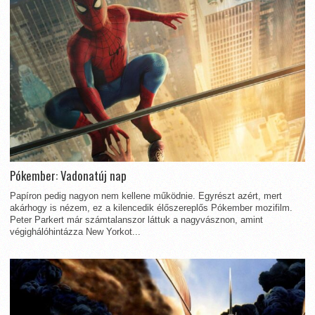
Pókember: Vadonatúj nap
Papíron pedig nagyon nem kellene működnie. Egyrészt azért, mert
akárhogy is nézem, ez a kilencedik élőszereplős Pókember mozifilm.
Peter Parkert már számtalanszor láttuk a nagyvásznon, amint
végighálóhintázza New Yorkot...