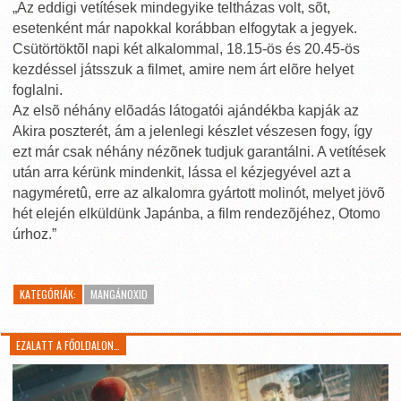
„Az eddigi vetítések mindegyike teltházas volt, sõt,
esetenként már napokkal korábban elfogytak a jegyek.
Csütörtöktõl napi két alkalommal, 18.15-ös és 20.45-ös
kezdéssel játsszuk a filmet, amire nem árt elõre helyet
foglalni.
Az elsõ néhány elõadás látogatói ajándékba kapják az
Akira poszterét, ám a jelenlegi készlet vészesen fogy, így
ezt már csak néhány nézõnek tudjuk garantálni. A vetítések
után arra kérünk mindenkit, lássa el kézjegyével azt a
nagyméretû, erre az alkalomra gyártott molinót, melyet jövõ
hét elején elküldünk Japánba, a film rendezõjéhez, Otomo
úrhoz.”
KATEGÓRIÁK:
MANGÁNOXID
EZALATT A FŐOLDALON…