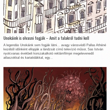
Unokáink is olvasni fogják – Amit a falakról tudni kell
A legendás Unokáink sem fogják látni… avagy városvédő Pallas Athéné
kezéből időnként ellopják a lándzsát című televízió műsor, Sas István
nyolcvanas évekbeli korszakalkotó reklámfilmjei megelevenedő
atlaszokkal és kariatidákkal, egy...