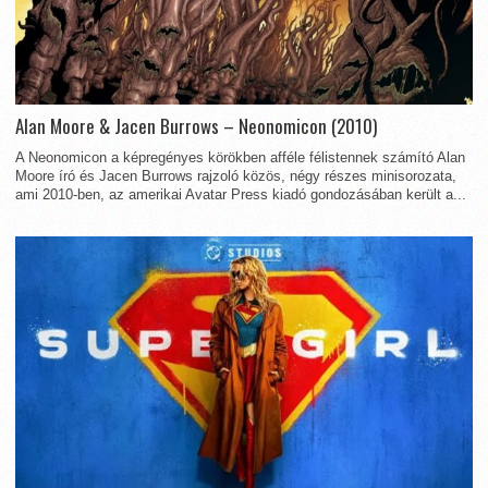
Alan Moore & Jacen Burrows – Neonomicon (2010)
A Neonomicon a képregényes körökben afféle félistennek számító Alan
Moore író és Jacen Burrows rajzoló közös, négy részes minisorozata,
ami 2010-ben, az amerikai Avatar Press kiadó gondozásában került a...