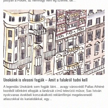
pottyan a Földre, az nemhogy nem ég szénné, de...
Unokáink is olvasni fogják – Amit a falakról tudni kell
A legendás Unokáink sem fogják látni… avagy városvédő Pallas Athéné
kezéből időnként ellopják a lándzsát című televízió műsor, Sas István
nyolcvanas évekbeli korszakalkotó reklámfilmjei megelevenedő
atlaszokkal és kariatidákkal, egy...