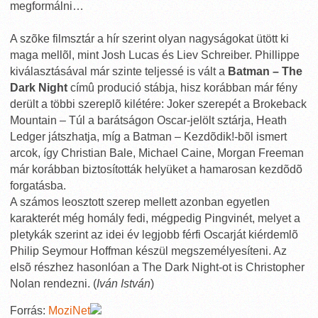
megformálni…
A szõke filmsztár a hír szerint olyan nagyságokat ütött ki
maga mellõl, mint Josh Lucas és Liev Schreiber. Phillippe
kiválasztásával már szinte teljessé is vált a
Batman – The
Dark Night
címû produció stábja, hisz korábban már fény
derült a többi szereplõ kilétére: Joker szerepét a Brokeback
Mountain – Túl a barátságon Oscar-jelölt sztárja, Heath
Ledger játszhatja, míg a Batman – Kezdõdik!-bõl ismert
arcok, így Christian Bale, Michael Caine, Morgan Freeman
már korábban biztosították helyüket a hamarosan kezdõdõ
forgatásba.
A számos leosztott szerep mellett azonban egyetlen
karakterét még homály fedi, mégpedig Pingvinét, melyet a
pletykák szerint az idei év legjobb férfi Oscarját kiérdemlõ
Philip Seymour Hoffman készül megszemélyesíteni. Az
elsõ részhez hasonlóan a The Dark Night-ot is Christopher
Nolan rendezni. (
Iván István
)
Forrás:
MoziNet