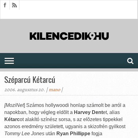
HÍREK
CIKKEK
MEGJELENÉSEK
AKTUÁLIS
SAJTÓARCHÍVUM
FÓRUM
SOROZATOK
Széparcú Kétarcú
2006. augusztus 20. |
mano
|
[MoziNet
] Számos hollywoodi honlap számolt be arról a
napokban, hogy végleg eldõlt a
Harvey Dent
et, alias
Kétarc
ot alakító színész sorsa, s az elõzetes tippekkel
azonos eredmény született, ugyanis a skizofrén gyilkost
Tommy Lee Jones
után
Ryan Phillippe
fogja