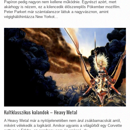
Papíron pedig nagyon nem kellene működnie. Egyrészt azért, mert
akárhogy is nézem, ez a kilencedik élőszereplős Pókember mozifilm.
Peter Parkert már számtalanszor láttuk a nagyvásznon, amint
végighálóhintázza New Yorkot...
Kultklasszikus kalandok – Heavy Metal
A Heavy Metal már a nyitójelenetében nem árul zsákbamacskát arról,
miként vélekedik a logikáról. Amikor ugyanis a világűrből egy Corvette