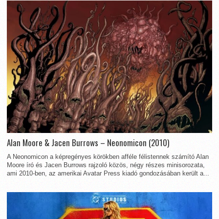
Alan Moore & Jacen Burrows – Neonomicon (2010)
A Neonomicon a képregényes körökben afféle félistennek számító Alan
Moore író és Jacen Burrows rajzoló közös, négy részes minisorozata,
ami 2010-ben, az amerikai Avatar Press kiadó gondozásában került a...