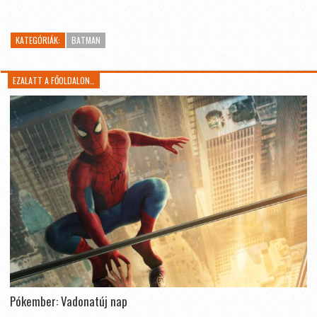
KATEGÓRIÁK:
BATMAN
EZALATT A FŐOLDALON…
Pókember: Vadonatúj nap