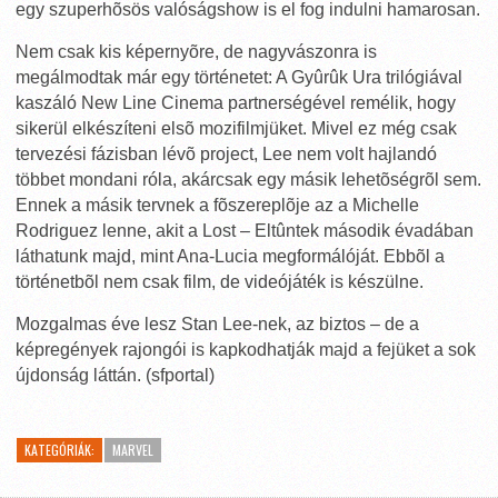
egy szuperhõsös valóságshow is el fog indulni hamarosan.
Nem csak kis képernyõre, de nagyvászonra is
megálmodtak már egy történetet: A Gyûrûk Ura trilógiával
kaszáló New Line Cinema partnerségével remélik, hogy
sikerül elkészíteni elsõ mozifilmjüket. Mivel ez még csak
tervezési fázisban lévõ project, Lee nem volt hajlandó
többet mondani róla, akárcsak egy másik lehetõségrõl sem.
Ennek a másik tervnek a fõszereplõje az a Michelle
Rodriguez lenne, akit a Lost – Eltûntek második évadában
láthatunk majd, mint Ana-Lucia megformálóját. Ebbõl a
történetbõl nem csak film, de videójáték is készülne.
Mozgalmas éve lesz Stan Lee-nek, az biztos – de a
képregények rajongói is kapkodhatják majd a fejüket a sok
újdonság láttán. (sfportal)
KATEGÓRIÁK:
MARVEL