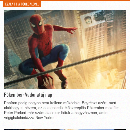
EZALATT A FŐOLDALON…
Pókember: Vadonatúj nap
Papíron pedig nagyon nem kellene működnie. Egyrészt azért, mert
akárhogy is nézem, ez a kilencedik élőszereplős Pókember mozifilm.
Peter Parkert már számtalanszor láttuk a nagyvásznon, amint
végighálóhintázza New Yorkot...