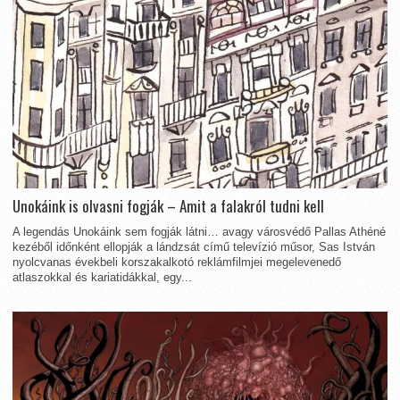
Unokáink is olvasni fogják – Amit a falakról tudni kell
A legendás Unokáink sem fogják látni… avagy városvédő Pallas Athéné
kezéből időnként ellopják a lándzsát című televízió műsor, Sas István
nyolcvanas évekbeli korszakalkotó reklámfilmjei megelevenedő
atlaszokkal és kariatidákkal, egy...