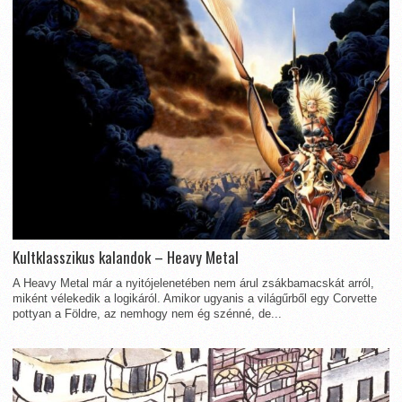
Kultklasszikus kalandok – Heavy Metal
A Heavy Metal már a nyitójelenetében nem árul zsákbamacskát arról,
miként vélekedik a logikáról. Amikor ugyanis a világűrből egy Corvette
pottyan a Földre, az nemhogy nem ég szénné, de...