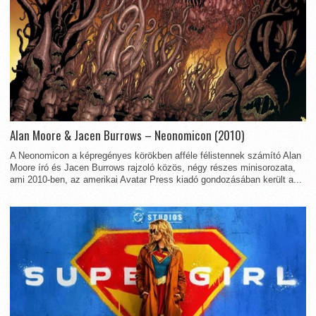
Alan Moore & Jacen Burrows – Neonomicon (2010)
A Neonomicon a képregényes körökben afféle félistennek számító Alan
Moore író és Jacen Burrows rajzoló közös, négy részes minisorozata,
ami 2010-ben, az amerikai Avatar Press kiadó gondozásában került a...