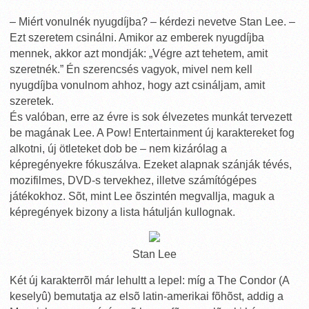
– Miért vonulnék nyugdíjba? – kérdezi nevetve Stan Lee. –
Ezt szeretem csinálni. Amikor az emberek nyugdíjba
mennek, akkor azt mondják: „Végre azt tehetem, amit
szeretnék.” Én szerencsés vagyok, mivel nem kell
nyugdíjba vonulnom ahhoz, hogy azt csináljam, amit
szeretek.
És valóban, erre az évre is sok élvezetes munkát tervezett
be magának Lee. A Pow! Entertainment új karaktereket fog
alkotni, új ötleteket dob be – nem kizárólag a
képregényekre fókuszálva. Ezeket alapnak szánják tévés,
mozifilmes, DVD-s tervekhez, illetve számítógépes
játékokhoz. Sõt, mint Lee õszintén megvallja, maguk a
képregények bizony a lista hátulján kullognak.
Stan Lee
Két új karakterrõl már lehultt a lepel: míg a The Condor (A
keselyû) bemutatja az elsõ latin-amerikai fõhõst, addig a