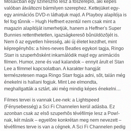
Mosaicban egy színésznõ lesz a fõszereplõ, aki képes
valóban átváltozni bármilyen szerephez. Kettejüket egy-
egy animációs DVD-n láthatjuk majd. A Playboy alapítója is
fel fog tûnnik – Hugh Heffnert ezentúl nem csak mint a
magazin alapítóját ismerhetjük, hanem a Heffner's Super
Bunnies rettenthetetlen, igazságkeresõ bûnüldözõjét is.
Nem õ az egyetlen híresség, aki új életet kezdhet, mint
képregényhõs: a híres-neves Beatles egykori tagja, Ringo
Starr is szuperhõsként inkarnálódik majd egy animációs
filmen. Humor, zene és vad kalandok – ennyit árult el Stan
Lee a filmmel kapcsolatban. A karakter hangját
természetesen maga Ringo Starr fogja adni, sõt, talán még
énekelni is hallani fogjuk. Mint Lee elmondta,
meghallgatták a sztárt, aki még mindig képes énekelni…
Filmes tervei is vannak Lee-nek: a Lightspeed
(Fénysebesség) a Sci Fi Channelen kerül adásba. Ez
azonban csak az elsõ szuperhõs tévéfilmje lesz a Pow!-
nak, két másik – egyelõre konkrétan meg nem nevezett –
tévéfilmes terve is van a cégnek. A Sci Fi Channelen pedig