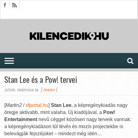
HÍREK
CIKKEK
MEGJELENÉSEK
AKTUÁLIS
SAJTÓARCHÍVUM
FÓRUM
SOROZATOK
Stan Lee és a Pow! tervei
2006. március 14. |
mano
|
[
Martin2
/
sfportal.hu
]
Stan Lee
, a képregénykiadás nagy
öregje aktívabb, mint valaha. Új kiadójával, a
Pow!
Entertainment
nevû céggel közösen nagy terveik vannak:
a képregénykiadáson túl tévés és mozis projectekbe is
belevágják fejszéjüket – mindezt még idén…