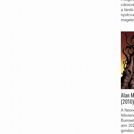
városvé
a lándz
nyolcva
megelev
Alan 
(2010)
A Neon
féliste
Burrows
ami 201
gondozá