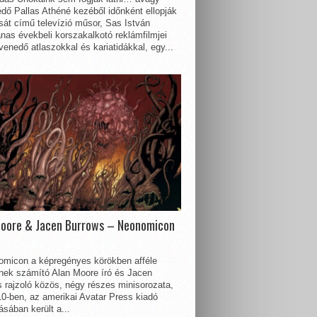
dő Pallas Athéné kezéből időnként ellopják
sát című televízió műsor, Sas István
nas évekbeli korszakalkotó reklámfilmjei
enedő atlaszokkal és kariatidákkal, egy...
Moore & Jacen Burrows – Neonomicon
omicon a képregényes körökben afféle
nnek számító Alan Moore író és Jacen
 rajzoló közös, négy részes minisorozata,
0-ben, az amerikai Avatar Press kiadó
sában került a...