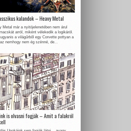
asszikus kalandok – Heavy Metal
 Metal már a nyitójelenetében nem árul
acskát arról, miként vélekedik a logikáról.
ugyanis a világűrből egy Corvette pottyan a
 az nemhogy nem ég szénné, de...
nk is olvasni fogják – Amit a falakról
kell
dás Unokáink sem fogják látni… avagy