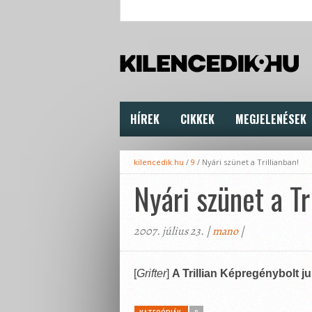
HÍREK
CIKKEK
MEGJELENÉSEK
kilencedik.hu
/
9
/
Nyári szünet a Trillianban!
Nyári szünet a Tr
2007. július 23. |
mano
|
[
Grifter
]
A Trillian Képregénybolt j