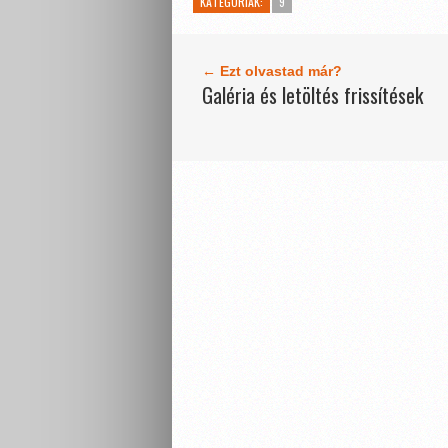
KATEGÓRIÁK:
9
← Ezt olvastad már?
Galéria és letöltés frissítések