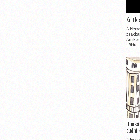
Kultkl
A Heavy
zsákbam
Amikor 
Földre,
Unokái
tudni 
A legen