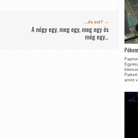
...és ezt? →
A négy egy, meg egy, meg egy és
még egy…
Pókem
Papíron
Egyrész
kilence
Parkert
amint v