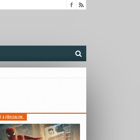
T A FŐOLDALON…