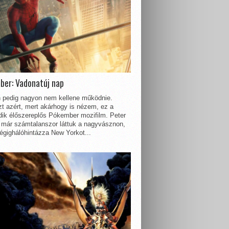
ber: Vadonatúj nap
 pedig nagyon nem kellene működnie.
t azért, mert akárhogy is nézem, ez a
dik élőszereplős Pókember mozifilm. Peter
 már számtalanszor láttuk a nagyvásznon,
égighálóhintázza New Yorkot...