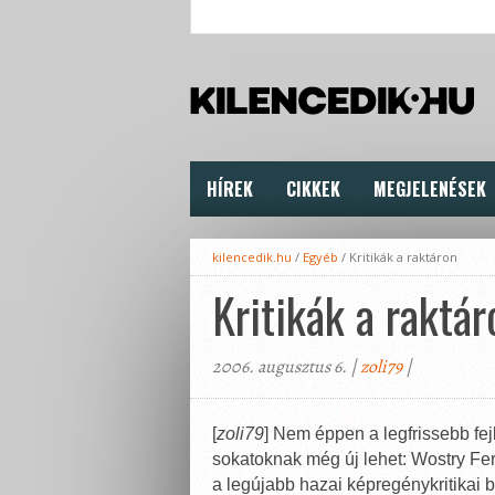
HÍREK
CIKKEK
MEGJELENÉSEK
kilencedik.hu
/
Egyéb
/
Kritikák a raktáron
Kritikák a raktár
2006. augusztus 6. |
zoli79
|
[
zoli79
] Nem éppen a legfrissebb fej
sokatoknak még új lehet: Wostry Fer
a legújabb hazai képregénykritikai 