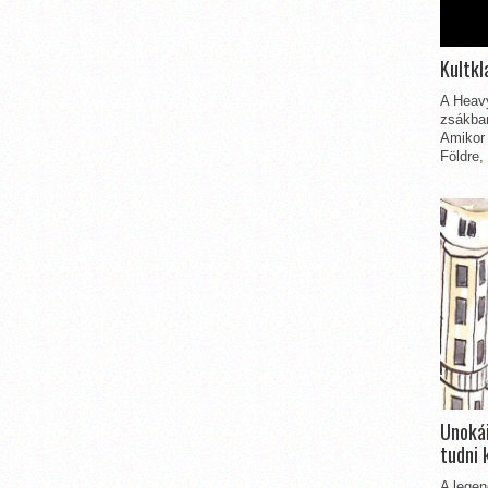
Kultkl
A Heavy
zsákbam
Amikor 
Földre,
Unokái
tudni 
A legen