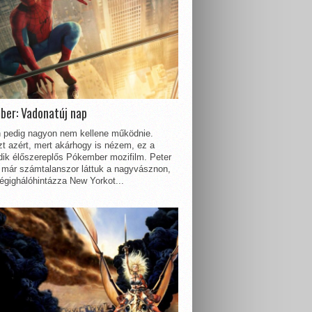
ber: Vadonatúj nap
 pedig nagyon nem kellene működnie.
t azért, mert akárhogy is nézem, ez a
dik élőszereplős Pókember mozifilm. Peter
 már számtalanszor láttuk a nagyvásznon,
égighálóhintázza New Yorkot...