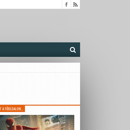
T A FŐOLDALON…