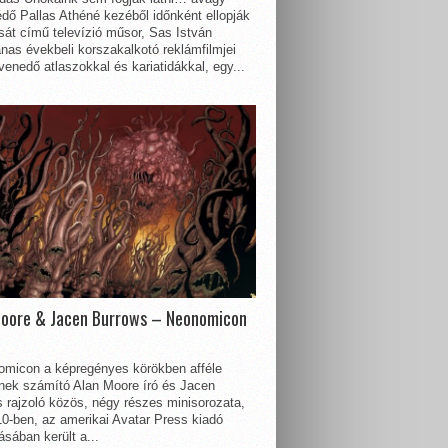
dő Pallas Athéné kezéből időnként ellopják
sát című televízió műsor, Sas István
nas évekbeli korszakalkotó reklámfilmjei
enedő atlaszokkal és kariatidákkal, egy...
Moore & Jacen Burrows – Neonomicon
omicon a képregényes körökben afféle
nnek számító Alan Moore író és Jacen
 rajzoló közös, négy részes minisorozata,
0-ben, az amerikai Avatar Press kiadó
sában került a...