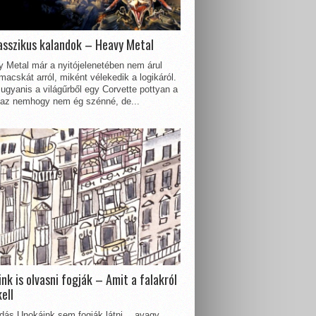
asszikus kalandok – Heavy Metal
 Metal már a nyitójelenetében nem árul
acskát arról, miként vélekedik a logikáról.
ugyanis a világűrből egy Corvette pottyan a
 az nemhogy nem ég szénné, de...
nk is olvasni fogják – Amit a falakról
kell
dás Unokáink sem fogják látni… avagy