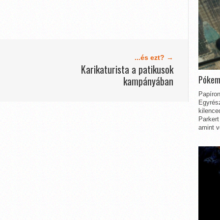
...és ezt? →
Karikaturista a patikusok
Pókem
kampányában
Papíron
Egyrész
kilence
Parkert
amint v