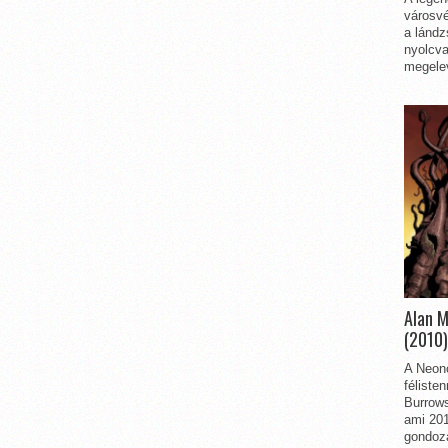
városvé
a lándz
nyolcva
megelev
Alan 
(2010)
A Neon
féliste
Burrows
ami 201
gondozá