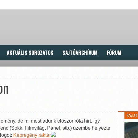
AKTUÁLIS SOROZATOK
SAJTÓARCHÍVUM
FÓRUM
on
EZALAT
lemény, de mi most adunk elõször róla hírt, így
enc (Sokk, Filmvilág, Panel, stb.) üzembe helyezte
blogot:
Képregény raktár