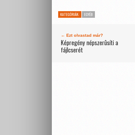
KATEGÓRIÁK:
EGYÉB
← Ezt olvastad már?
Kép­re­gény népsze­rûsíti a
fájlcserét