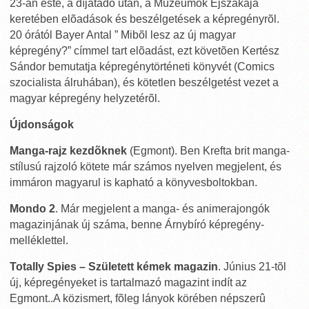
23-án este, a díjátadó után, a Múzeumok Éjszakája
keretében elõadások és beszélgetések a képregényrõl.
20 órától Bayer Antal ” Mibõl lesz az új magyar
képregény?” címmel tart elõadást, ezt követõen Kertész
Sándor bemutatja képregénytörténeti könyvét (Comics
szocialista álruhában), és kötetlen beszélgetést vezet a
magyar képregény helyzetérõl.
Újdonságok
Manga-rajz kezdõknek
(Egmont). Ben Krefta brit manga-
stílusú rajzoló kötete már számos nyelven megjelent, és
immáron magyarul is kapható a könyvesboltokban.
Mondo 2
. Már megjelent a manga- és animerajongók
magazinjának új száma, benne Árnybíró képregény-
melléklettel.
Totally Spies – Született kémek magazin
. Június 21-tõl
új, képregényeket is tartalmazó magazint indít az
Egmont..A közismert, fõleg lányok körében népszerû