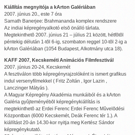
Kiállítás megnyitója a kArton Galériában
2007. június 20., este 7 óra
Sarnath Banerjee: Brahmananda komplex rendszere
Az indiai képregényalkotó elsõ önálló tárlata.
Megtekinthetõ 2007. június 21 – július 21 között, hétfõtõl
péntekig délután 1-tõl 6-ig, szombaton reggel 10-tõl 2-ig a
kArton Galériában (1054 Budapest, Alkotmány utca 18).
KAFF 2007, Kecskeméti Animációs Filmfesztivál
2007. június 20-24, Kecskemét
A fesztiválon több képregényrajzolóként is ismert grafikus
indul versenyfilmekkel ( Fritz Zoltán , Igor Lazin ,
Lanczinger Mátyás ).
A Magyar Képregény Akadémia munkáiból és a kArton
Galéria gyûjteményébõl képregénykiállítás is
megtekinthetõ az Erdei Ferenc Erdei Ferenc Mûvelõdési
Központban (6000 Kecskemét, Deák Ferenc tér 1.). A
kiállítást 20-án 14.30-kor nyitja meg Kertész Sándor
képregénykutató.