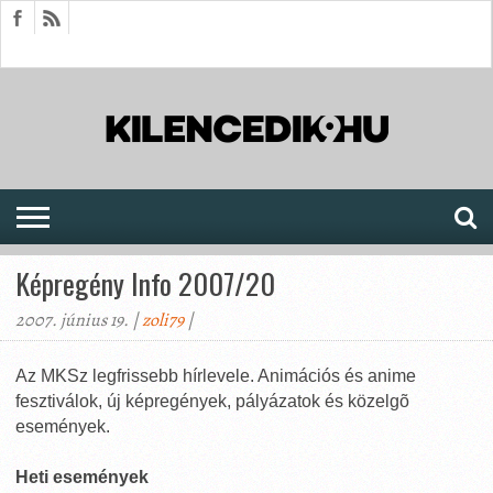
HÍREK
CIKKEK
MEGJELENÉSEK
AKTUÁLIS
SAJTÓARCHÍVUM
FÓRUM
SOROZATOK
Képregény Info 2007/20
2007. június 19. |
zoli79
|
Az MKSz legfrissebb hírlevele. Animációs és anime
fesztiválok, új képregények, pályázatok és közelgõ
események.
Heti események