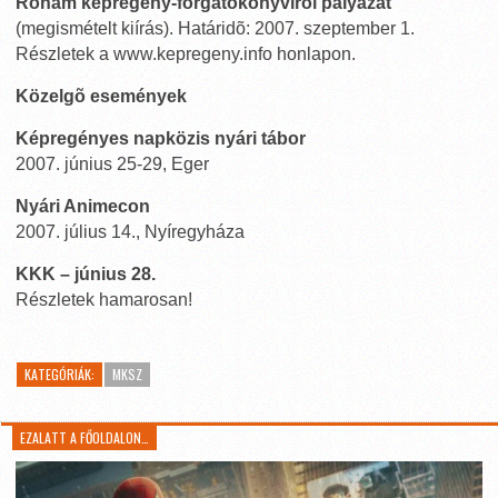
Roham képregény-forgatókönyvírói pályázat
(megismételt kiírás). Határidõ: 2007. szeptember 1.
Részletek a www.kepregeny.info honlapon.
Közelgõ események
Képregényes napközis nyári tábor
2007. június 25-29, Eger
Nyári Animecon
2007. július 14., Nyíregyháza
KKK – június 28.
Részletek hamarosan!
KATEGÓRIÁK:
MKSZ
EZALATT A FŐOLDALON…