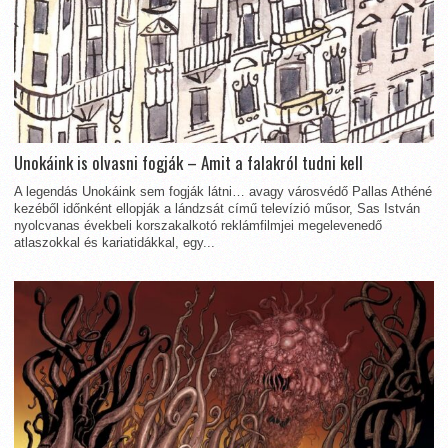
Unokáink is olvasni fogják – Amit a falakról tudni kell
A legendás Unokáink sem fogják látni… avagy városvédő Pallas Athéné
kezéből időnként ellopják a lándzsát című televízió műsor, Sas István
nyolcvanas évekbeli korszakalkotó reklámfilmjei megelevenedő
atlaszokkal és kariatidákkal, egy...