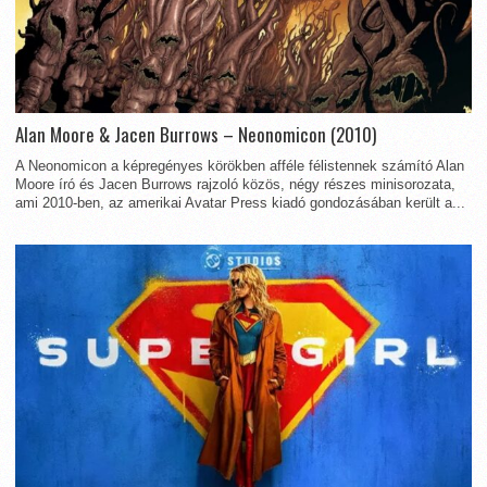
Alan Moore & Jacen Burrows – Neonomicon (2010)
A Neonomicon a képregényes körökben afféle félistennek számító Alan
Moore író és Jacen Burrows rajzoló közös, négy részes minisorozata,
ami 2010-ben, az amerikai Avatar Press kiadó gondozásában került a...