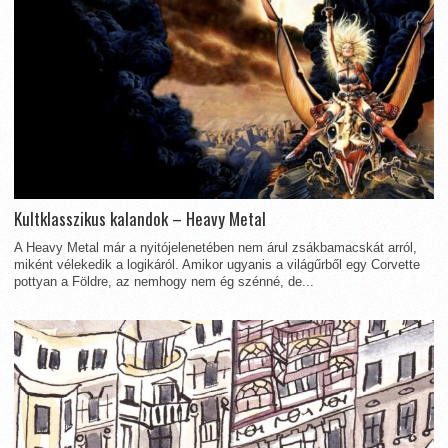
Kultklasszikus kalandok – Heavy Metal
A Heavy Metal már a nyitójelenetében nem árul zsákbamacskát arról,
miként vélekedik a logikáról. Amikor ugyanis a világűrből egy Corvette
pottyan a Földre, az nemhogy nem ég szénné, de...