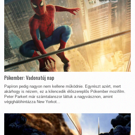
Pókember: Vadonatúj nap
Papíron pedig nagyon nem kellene működnie. Egyrészt azért, mert
akárhogy is nézem, ez a kilencedik élőszereplős Pókember mozifilm.
Peter Parkert már számtalanszor láttuk a nagyvásznon, amint
végighálóhintázza New Yorkot...