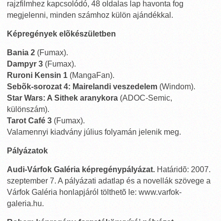
rajzfilmhez kapcsolódó, 48 oldalas lap havonta fog
megjelenni, minden számhoz külön ajándékkal.
Képregények elõkészületben
Bania 2
(Fumax).
Dampyr 3
(Fumax).
Ruroni Kensin 1
(MangaFan).
Sebõk-sorozat 4: Mairelandi veszedelem
(Windom).
Star Wars: A Sithek aranykora
(ADOC-Semic,
különszám).
Tarot Café 3
(Fumax).
Valamennyi kiadvány július folyamán jelenik meg.
Pályázatok
Audi-Várfok Galéria képregénypályázat.
Határidõ: 2007.
szeptember 7. A pályázati adatlap és a novellák szövege a
Várfok Galéria honlapjáról tölthetõ le: www.varfok-
galeria.hu.