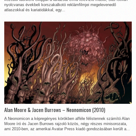
nyolcvanas évekbeli korszakalkotó reklámfilmjei megelevenedő
atlaszokkal és kariatidákkal, egy...
Alan Moore & Jacen Burrows – Neonomicon (2010)
A Neonomicon a képregényes körökben afféle félistennek számító Alan
Moore író és Jacen Burrows rajzoló közös, négy részes minisorozata,
ami 2010-ben, az amerikai Avatar Press kiadó gondozásában került a...