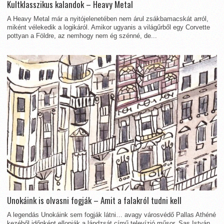
Kultklasszikus kalandok – Heavy Metal
A Heavy Metal már a nyitójelenetében nem árul zsákbamacskát arról,
miként vélekedik a logikáról. Amikor ugyanis a világűrből egy Corvette
pottyan a Földre, az nemhogy nem ég szénné, de...
Unokáink is olvasni fogják – Amit a falakról tudni kell
A legendás Unokáink sem fogják látni… avagy városvédő Pallas Athéné
kezéből időnként ellopják a lándzsát című televízió műsor, Sas István