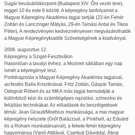
Sugár bevásárlóközpont (Budapest XIV. Õrs vezér tere),
reggel 10 és este 6 között. A képregény tanfolyamot a
Magyar Képregény Akadémia tagjai tartják (22-én Fehér
Zoltán és Lanczinger Mátyás, 29-én Tamási Antal és Tikos
Péter). A rendezvényen kedvezményesen megvásárolhatók
a Magyar Képregénykiadók Szövetségének a kiadványai.
2006. augusztus 12.
Képregény a Sziget-Fesztiválon
Hasonlóan a tavalyi évhez, a Mozinet sátrában egy nap
ismét a képregényé lesz.
Portrérajzolás a Magyar Képregény Akadémia tagjaival,
arcfestés Balla Krisztinával. Fritz Zoltán, Gáspár Tamás,
Odegnál Róbert és az MKA más tagjai bemutatják a
különbözõ kézi és számítógépes rajzolási, színezési és
felújítási technikákat. Az elõadások és beszélgetések
témái: Jean Giraud/Moebius munkássága, a mai magyar
képregény helyzete (Gróf Balázzsal, a Pinkhell, az Eduárd
és a Roham munkatársaival), a fekete-fehér képregény
hagyománya (Varró Attilával, Cserkuti Dáviddal, Ábrai