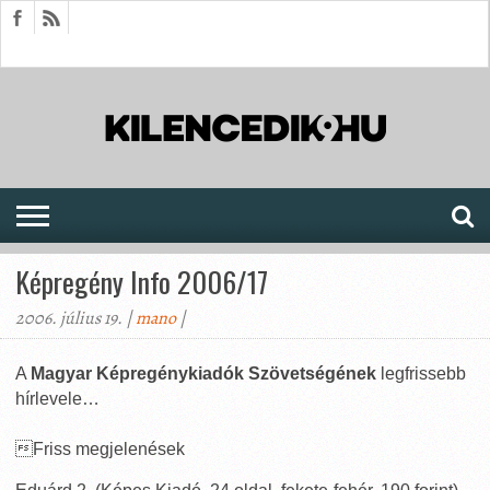
HÍREK
CIKKEK
MEGJELENÉSEK
AKTUÁLIS
SAJTÓARCHÍVUM
FÓRUM
SOROZATOK
Képregény Info 2006/17
2006. július 19. |
mano
|
A
Magyar Képregénykiadók Szövetségének
legfrissebb
hírlevele…
Friss megjelenések