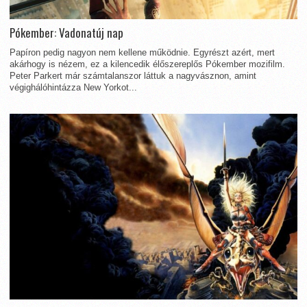
Pókember: Vadonatúj nap
Papíron pedig nagyon nem kellene működnie. Egyrészt azért, mert
akárhogy is nézem, ez a kilencedik élőszereplős Pókember mozifilm.
Peter Parkert már számtalanszor láttuk a nagyvásznon, amint
végighálóhintázza New Yorkot...