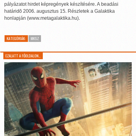
pályázatot hirdet képregények készítésére. A beadási
határidõ 2006. augusztus 15. Részletek a Galaktika
honlapján (www.metagalaktika.hu).
KATEGÓRIÁK:
MKSZ
EZALATT A FŐOLDALON…