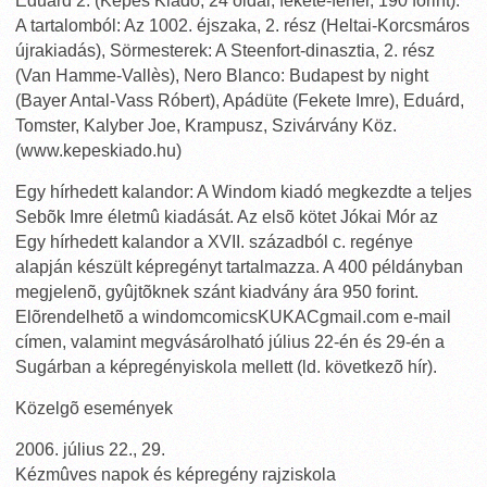
Eduárd 2. (Képes Kiadó, 24 oldal, fekete-fehér, 190 forint).
A tartalomból: Az 1002. éjszaka, 2. rész (Heltai-Korcsmáros
újrakiadás), Sörmesterek: A Steenfort-dinasztia, 2. rész
(Van Hamme-Vallès), Nero Blanco: Budapest by night
(Bayer Antal-Vass Róbert), Apádüte (Fekete Imre), Eduárd,
Tomster, Kalyber Joe, Krampusz, Szivárvány Köz.
(www.kepeskiado.hu)
Egy hírhedett kalandor: A Windom kiadó megkezdte a teljes
Sebõk Imre életmû kiadását. Az elsõ kötet Jókai Mór az
Egy hírhedett kalandor a XVII. századból c. regénye
alapján készült képregényt tartalmazza. A 400 példányban
megjelenõ, gyûjtõknek szánt kiadvány ára 950 forint.
Elõrendelhetõ a windomcomicsKUKACgmail.com e-mail
címen, valamint megvásárolható július 22-én és 29-én a
Sugárban a képregényiskola mellett (ld. következõ hír).
Közelgõ események
2006. július 22., 29.
Kézmûves napok és képregény rajziskola