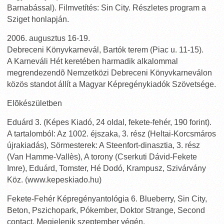
Barnabással). Filmvetítés: Sin City. Részletes program a
Sziget honlapján.
2006. augusztus 16-19.
Debreceni Könyvkarnevál, Bartók terem (Piac u. 11-15).
A Karneváli Hét keretében harmadik alkalommal
megrendezendõ Nemzetközi Debreceni Könyvkarneválon
közös standot állít a Magyar Képregénykiadók Szövetsége.
Elõkészületben
Eduárd 3. (Képes Kiadó, 24 oldal, fekete-fehér, 190 forint).
A tartalomból: Az 1002. éjszaka, 3. rész (Heltai-Korcsmáros
újrakiadás), Sörmesterek: A Steenfort-dinasztia, 3. rész
(Van Hamme-Vallès), A torony (Cserkuti Dávid-Fekete
Imre), Eduárd, Tomster, Hé Dodó, Krampusz, Szivárvány
Köz. (www.kepeskiado.hu)
Fekete-Fehér Képregényantológia 6. Blueberry, Sin City,
Beton, Pszichopark, Pókember, Doktor Strange, Second
contact. Megjelenik szeptember végén.