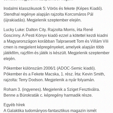
Irodalmi klasszikusok 5: Vörös és fekete (Képes Kiadó).
Stendhal regénye alapján rajzolta Korcsmáros Pál
(újrakiadás). Megjelenik szeptember elején.
Lucky Luke: Dalton City. Rajzolta Morris, írta René
Goscinny. A Pesti Könyv kiadó ezzel a kötettel kezdi kiadni
a Magyarországon korábban Talpraesett Tom és Villám Vili
cmen is megjelent képregényeket, amelyek alapján több
játékfilm, rajzfilm és játék is készült. Megjelenik szeptember
elején.
Pókember különszám 2006/1 (ADOC-Semic kiadó).
Pókember és a Fekete Macska, 1. rész. Írta: Kevin Smith,
rajzolta: Terry Dodson. Megjelenik a nyár folyamán.
Roham 3. (ingyenes). Megjelenik a Sziget Fesztiválra.
Benne a Bürokraták c. képregény harmadik része.
Egyéb hírek
A Galaktika tudományos-fantasztikus magazin ismét