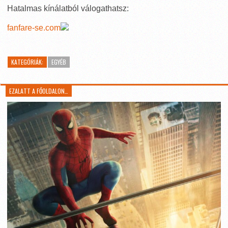
Hatalmas kínálatból válogathatsz:
fanfare-se.com
KATEGÓRIÁK:
EGYÉB
EZALATT A FŐOLDALON…