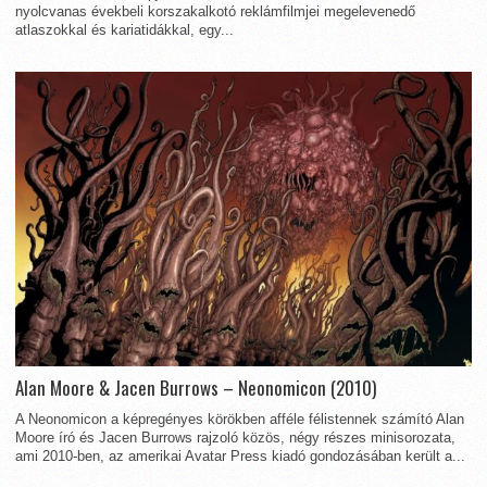
nyolcvanas évekbeli korszakalkotó reklámfilmjei megelevenedő
atlaszokkal és kariatidákkal, egy...
Alan Moore & Jacen Burrows – Neonomicon (2010)
A Neonomicon a képregényes körökben afféle félistennek számító Alan
Moore író és Jacen Burrows rajzoló közös, négy részes minisorozata,
ami 2010-ben, az amerikai Avatar Press kiadó gondozásában került a...