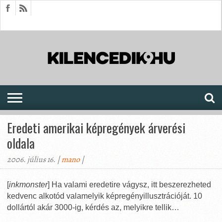
HÍREK
CIKKEK
MEGJELENÉSEK
AKTUÁLIS
SAJTÓARCHÍVUM
FÓRUM
SOROZATOK
Eredeti amerikai képregények árverési
oldala
2006. július 16. |
mano
|
[
inkmonster
] Ha valami eredetire vágysz, itt beszerezheted
kedvenc alkotód valamelyik képregényillusztrációját. 10
dollártól akár 3000-ig, kérdés az, melyikre tellik…