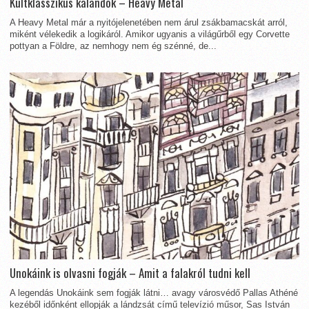
Kultklasszikus kalandok – Heavy Metal
A Heavy Metal már a nyitójelenetében nem árul zsákbamacskát arról,
miként vélekedik a logikáról. Amikor ugyanis a világűrből egy Corvette
pottyan a Földre, az nemhogy nem ég szénné, de...
Unokáink is olvasni fogják – Amit a falakról tudni kell
A legendás Unokáink sem fogják látni… avagy városvédő Pallas Athéné
kezéből időnként ellopják a lándzsát című televízió műsor, Sas István