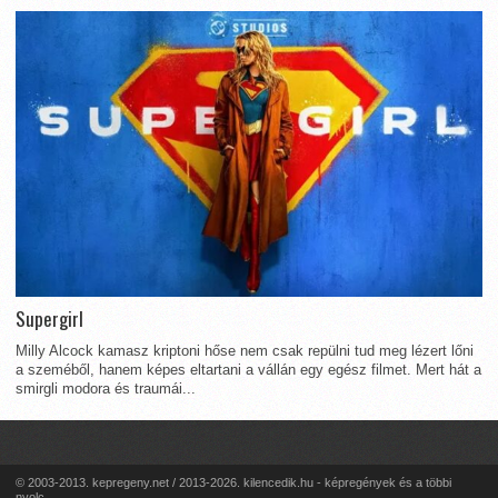
Supergirl
Milly Alcock kamasz kriptoni hőse nem csak repülni tud meg lézert lőni
a szeméből, hanem képes eltartani a vállán egy egész filmet. Mert hát a
smirgli modora és traumái...
© 2003-2013. kepregeny.net / 2013-2026. kilencedik.hu - képregények és a többi
nyolc...