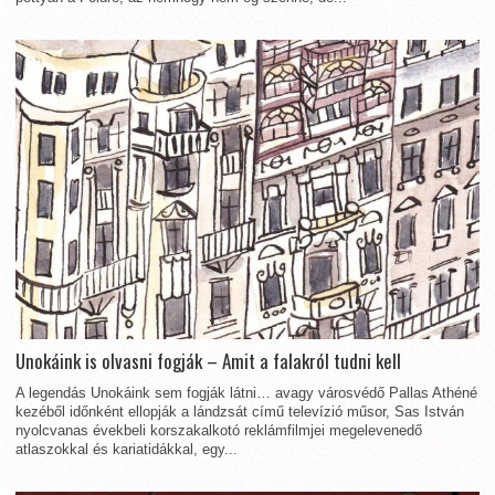
Unokáink is olvasni fogják – Amit a falakról tudni kell
A legendás Unokáink sem fogják látni… avagy városvédő Pallas Athéné
kezéből időnként ellopják a lándzsát című televízió műsor, Sas István
nyolcvanas évekbeli korszakalkotó reklámfilmjei megelevenedő
atlaszokkal és kariatidákkal, egy...