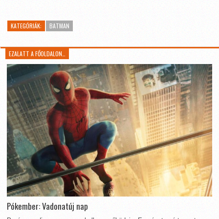
KATEGÓRIÁK:
BATMAN
EZALATT A FŐOLDALON…
Pókember: Vadonatúj nap