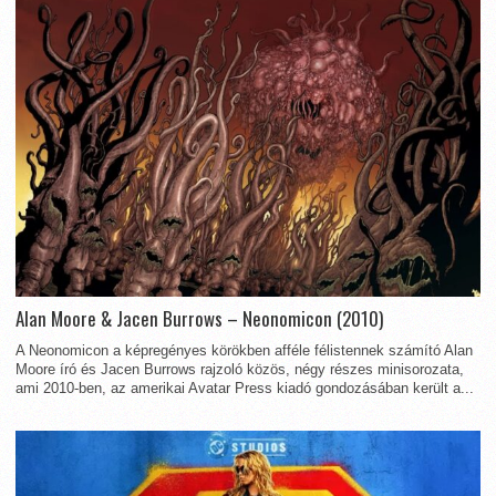
Alan Moore & Jacen Burrows – Neonomicon (2010)
A Neonomicon a képregényes körökben afféle félistennek számító Alan
Moore író és Jacen Burrows rajzoló közös, négy részes minisorozata,
ami 2010-ben, az amerikai Avatar Press kiadó gondozásában került a...