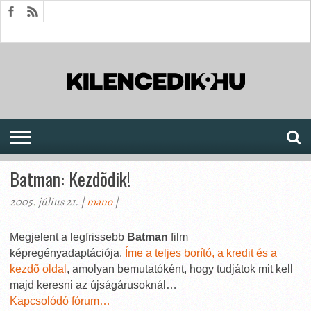
HÍREK
CIKKEK
MEGJELENÉSEK
AKTUÁLIS
SAJTÓARCHÍVUM
FÓRUM
SOROZATOK
Batman: Kezdõdik!
2005. július 21. |
mano
|
Megjelent a legfrissebb
Batman
film
képregényadaptációja.
Íme a teljes borító, a kredit és a
kezdõ oldal
, amolyan bemutatóként, hogy tudjátok mit kell
majd keresni az újságárusoknál…
Kapcsolódó fórum…