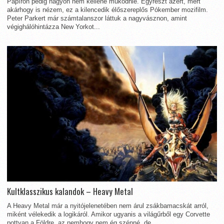
Papíron pedig nagyon nem kellene működnie. Egyrészt azért, mert
akárhogy is nézem, ez a kilencedik élőszereplős Pókember mozifilm.
Peter Parkert már számtalanszor láttuk a nagyvásznon, amint
végighálóhintázza New Yorkot...
Kultklasszikus kalandok – Heavy Metal
A Heavy Metal már a nyitójelenetében nem árul zsákbamacskát arról,
miként vélekedik a logikáról. Amikor ugyanis a világűrből egy Corvette
pottyan a Földre, az nemhogy nem ég szénné, de...