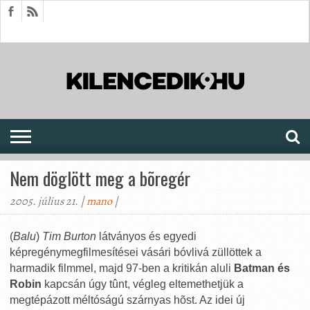
HÍREK
CIKKEK
MEGJELENÉSEK
AKTUÁLIS
SAJTÓARCHÍVUM
FÓRUM
SOROZATOK
Nem döglött meg a bõregér
2005. július 21. |
mano
|
(
Balu
)
Tim Burton
látványos és egyedi
képregénymegfilmesítései vásári bóvlivá züllöttek a
harmadik filmmel, majd 97-ben a kritikán aluli
Batman és
Robin
kapcsán úgy tûnt, végleg eltemethetjük a
megtépázott méltóságú szárnyas hõst. Az idei új