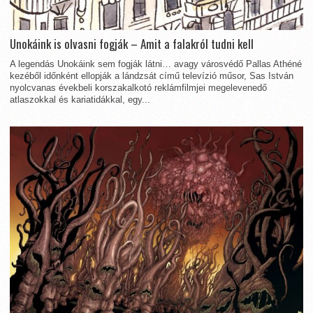
Unokáink is olvasni fogják – Amit a falakról tudni kell
A legendás Unokáink sem fogják látni… avagy városvédő Pallas Athéné
kezéből időnként ellopják a lándzsát című televízió műsor, Sas István
nyolcvanas évekbeli korszakalkotó reklámfilmjei megelevenedő
atlaszokkal és kariatidákkal, egy...