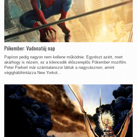
Pókember: Vadonatúj nap
Papíron pedig nagyon nem kellene működnie. Egyrészt azért, mert
akárhogy is nézem, ez a kilencedik élőszereplős Pókember mozifilm.
Peter Parkert már számtalanszor láttuk a nagyvásznon, amint
végighálóhintázza New Yorkot...