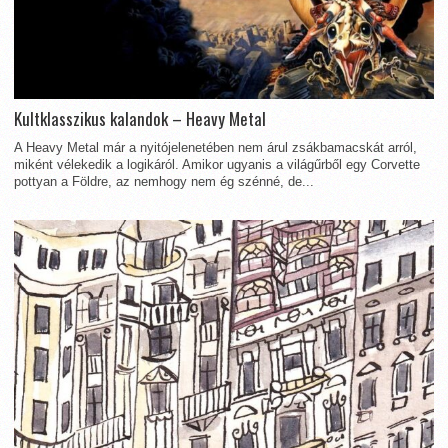
Kultklasszikus kalandok – Heavy Metal
A Heavy Metal már a nyitójelenetében nem árul zsákbamacskát arról,
miként vélekedik a logikáról. Amikor ugyanis a világűrből egy Corvette
pottyan a Földre, az nemhogy nem ég szénné, de...