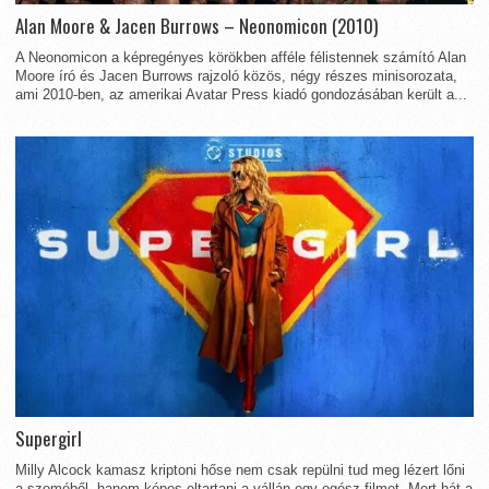
Alan Moore & Jacen Burrows – Neonomicon (2010)
A Neonomicon a képregényes körökben afféle félistennek számító Alan
Moore író és Jacen Burrows rajzoló közös, négy részes minisorozata,
ami 2010-ben, az amerikai Avatar Press kiadó gondozásában került a...
Supergirl
Milly Alcock kamasz kriptoni hőse nem csak repülni tud meg lézert lőni
a szeméből, hanem képes eltartani a vállán egy egész filmet. Mert hát a