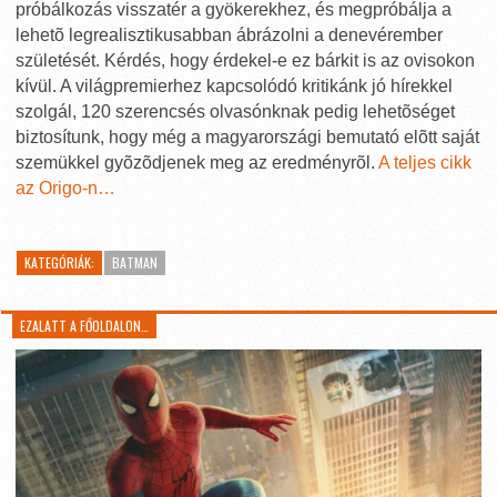
próbálkozás visszatér a gyökerekhez, és megpróbálja a
lehetõ legrealisztikusabban ábrázolni a denevérember
születését. Kérdés, hogy érdekel-e ez bárkit is az ovisokon
kívül. A világpremierhez kapcsolódó kritikánk jó hírekkel
szolgál, 120 szerencsés olvasónknak pedig lehetõséget
biztosítunk, hogy még a magyarországi bemutató elõtt saját
szemükkel gyõzõdjenek meg az eredményrõl.
A teljes cikk
az Origo-n…
KATEGÓRIÁK:
BATMAN
EZALATT A FŐOLDALON…