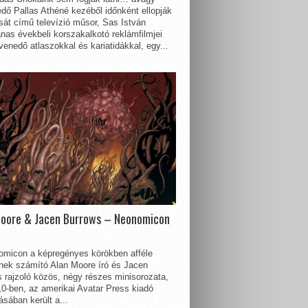
dő Pallas Athéné kezéből időnként ellopják
sát című televízió műsor, Sas István
nas évekbeli korszakalkotó reklámfilmjei
enedő atlaszokkal és kariatidákkal, egy...
Moore & Jacen Burrows – Neonomicon
omicon a képregényes körökben afféle
nnek számító Alan Moore író és Jacen
 rajzoló közös, négy részes minisorozata,
0-ben, az amerikai Avatar Press kiadó
sában került a...