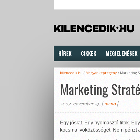
HÍREK
CIKKEK
MEGJELENÉSEK
kilencedik.hu
/
Magyar képregény
/
Marketing S
Marketing Straté
2009. november 23. |
mano
|
Egy jóslat. Egy nyomasztó titok. Egy 
kocsma ivóközösségét. Nem pénzt aka