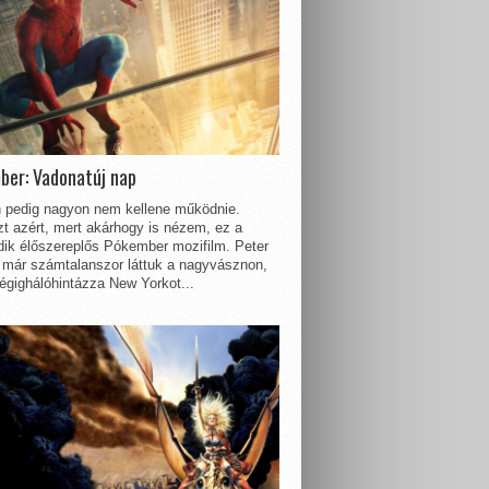
ber: Vadonatúj nap
 pedig nagyon nem kellene működnie.
t azért, mert akárhogy is nézem, ez a
dik élőszereplős Pókember mozifilm. Peter
 már számtalanszor láttuk a nagyvásznon,
égighálóhintázza New Yorkot...