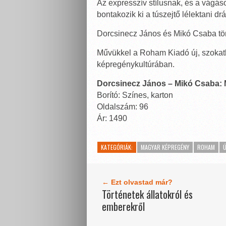
Az expresszív stílusnak, és a vágá
bontakozik ki a túszejtő lélektani d
Dorcsinecz János és Mikó Csaba tört
Művükkel a Roham Kiadó új, szokatl
képregénykultúrában.
Dorcsinecz János – Mikó Csaba: M
Borító: Színes, karton
Oldalszám: 96
Ár: 1490
KATEGÓRIÁK:
MAGYAR KÉPREGÉNY
ROHAM
Ú
← Ezt olvastad már?
Történetek állatokról és
emberekről