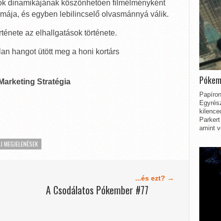
sok dinamikájának köszönhetően filmélményként
rámája, és egyben lebilincselő olvasmánnyá válik.
énete az elhallgatások története.
an hangot ütött meg a honi kortárs
Pókem
arketing Stratégia
Papíron
Egyrész
kilence
Parkert
amint v
J MEGJELENÉSEK
...és ezt? →
A Csodálatos Pókember #77