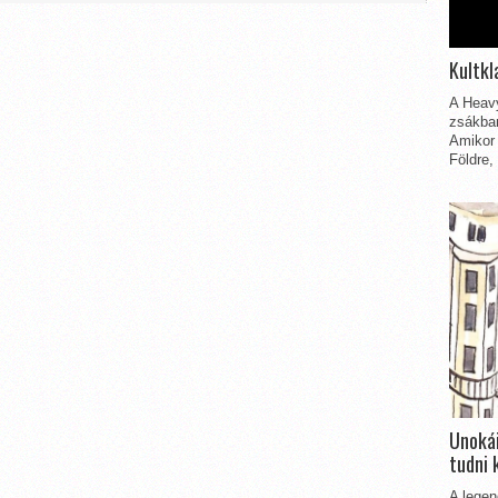
Kultkl
A Heavy
zsákbam
Amikor 
Földre,
Unokái
tudni 
A legen