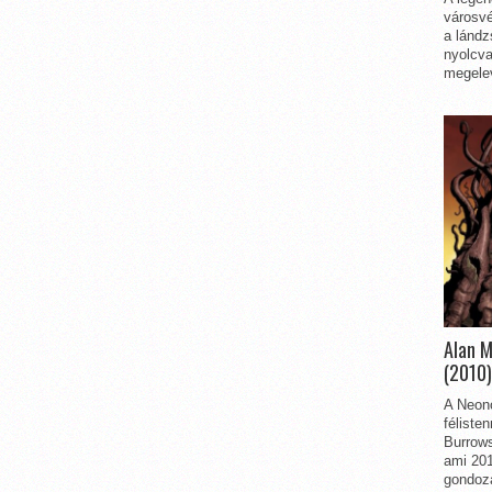
városvé
a lándz
nyolcva
megelev
Alan 
(2010)
A Neon
féliste
Burrows
ami 201
gondozá