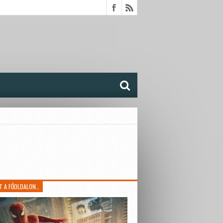
T A FŐOLDALON…