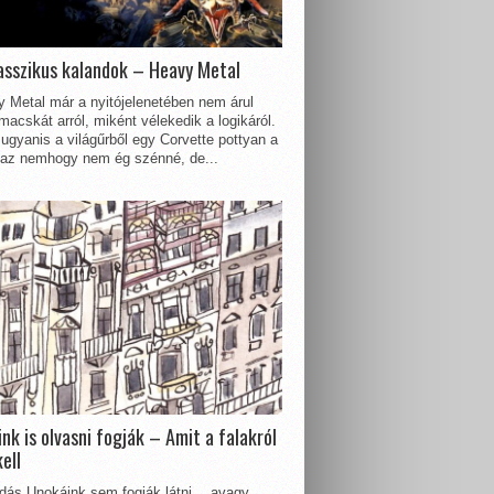
asszikus kalandok – Heavy Metal
 Metal már a nyitójelenetében nem árul
acskát arról, miként vélekedik a logikáról.
ugyanis a világűrből egy Corvette pottyan a
 az nemhogy nem ég szénné, de...
nk is olvasni fogják – Amit a falakról
kell
dás Unokáink sem fogják látni… avagy