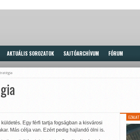
AKTUÁLIS SOROZATOK
SAJTÓARCHÍVUM
FÓRUM
tratégia
gia
EZALAT
küldetés. Egy férfi tartja fogságban a kisvárosi
r. Más célja van. Ezért pedig hajlandó ölni is.