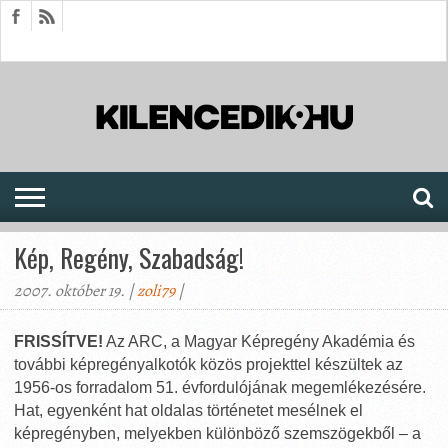
HÍREK
CIKKEK
MEGJELENÉSEK
AKTUÁLIS
SAJTÓARCHÍVUM
FÓRUM
SOROZATOK
Kép, Regény, Szabadság!
2007. október 19. |
zoli79
|
FRISSÍTVE!
Az ARC, a Magyar Képregény Akadémia és
további képregényalkotók közös projekttel készültek az
1956-os forradalom 51. évfordulójának megemlékezésére.
Hat, egyenként hat oldalas történetet mesélnek el
képregényben, melyekben különböző szemszögekből – a