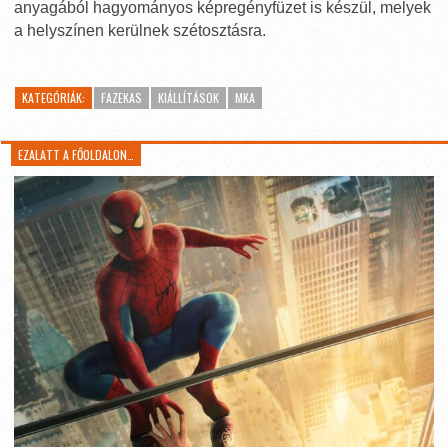
anyagából hagyományos képregényfüzet is készül, melyek
a helyszínen kerülnek szétosztásra.
KATEGÓRIÁK:
FAZEKAS
KIÁLLÍTÁSOK
MKA
EZALATT A FŐOLDALON…