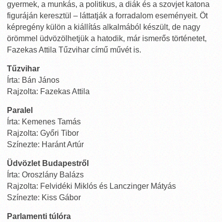
gyermek, a munkás, a politikus, a diák és a szovjet katona
figuráján keresztül – láttatják a forradalom eseményeit. Öt
képregény külön a kiállítás alkalmából készült, de nagy
örömmel üdvözölhetjük a hatodik, már ismerős történetet,
Fazekas Attila Tűzvihar című művét is.
Tűzvihar
Írta: Bán János
Rajzolta: Fazekas Attila
Paralel
Írta: Kemenes Tamás
Rajzolta: Győri Tibor
Színezte: Haránt Artúr
Üdvözlet Budapestről
Írta: Oroszlány Balázs
Rajzolta: Felvidéki Miklós és Lanczinger Mátyás
Színezte: Kiss Gábor
Parlamenti túlóra