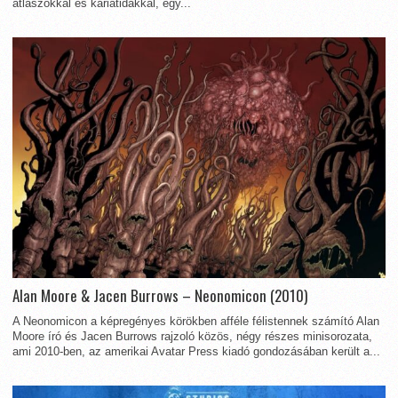
atlaszokkal és kariatidákkal, egy...
Alan Moore & Jacen Burrows – Neonomicon (2010)
A Neonomicon a képregényes körökben afféle félistennek számító Alan
Moore író és Jacen Burrows rajzoló közös, négy részes minisorozata,
ami 2010-ben, az amerikai Avatar Press kiadó gondozásában került a...