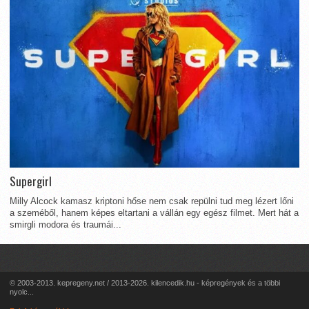
Supergirl
Milly Alcock kamasz kriptoni hőse nem csak repülni tud meg lézert lőni
a szeméből, hanem képes eltartani a vállán egy egész filmet. Mert hát a
smirgli modora és traumái...
© 2003-2013. kepregeny.net / 2013-2026. kilencedik.hu - képregények és a többi
nyolc...