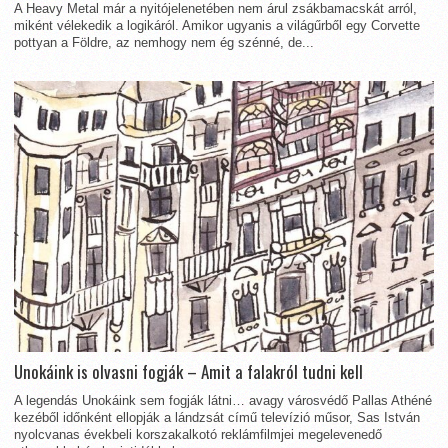
A Heavy Metal már a nyitójelenetében nem árul zsákbamacskát arról,
miként vélekedik a logikáról. Amikor ugyanis a világűrből egy Corvette
pottyan a Földre, az nemhogy nem ég szénné, de...
Unokáink is olvasni fogják – Amit a falakról tudni kell
A legendás Unokáink sem fogják látni… avagy városvédő Pallas Athéné
kezéből időnként ellopják a lándzsát című televízió műsor, Sas István
nyolcvanas évekbeli korszakalkotó reklámfilmjei megelevenedő