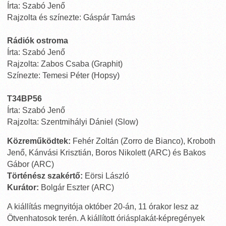
Írta: Szabó Jenő
Rajzolta és színezte: Gáspár Tamás
Rádiók ostroma
Írta: Szabó Jenő
Rajzolta: Zabos Csaba (Graphit)
Színezte: Temesi Péter (Hopsy)
T34BP56
Írta: Szabó Jenő
Rajzolta: Szentmihályi Dániel (Slow)
Közreműködtek:
Fehér Zoltán (Zorro de Bianco), Kroboth
Jenő, Kánvási Krisztián, Boros Nikolett (ARC) és Bakos
Gábor (ARC)
Történész szakértő:
Eörsi László
Kurátor:
Bolgár Eszter (ARC)
A kiállítás megnyitója október 20-án, 11 órakor lesz az
Ötvenhatosok terén. A kiállított óriásplakát-képregények