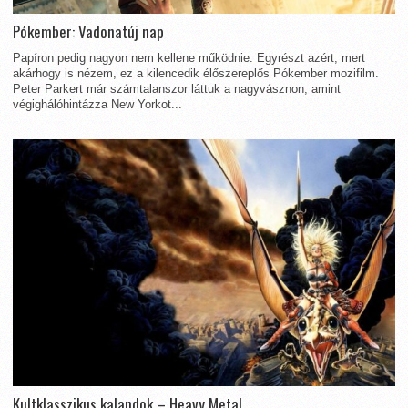
Pókember: Vadonatúj nap
Papíron pedig nagyon nem kellene működnie. Egyrészt azért, mert
akárhogy is nézem, ez a kilencedik élőszereplős Pókember mozifilm.
Peter Parkert már számtalanszor láttuk a nagyvásznon, amint
végighálóhintázza New Yorkot...
Kultklasszikus kalandok – Heavy Metal