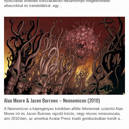
nyolcvanas évekbeli korszakalkotó reklámfilmjei megelevenedő
atlaszokkal és kariatidákkal, egy...
Alan Moore & Jacen Burrows – Neonomicon (2010)
A Neonomicon a képregényes körökben afféle félistennek számító Alan
Moore író és Jacen Burrows rajzoló közös, négy részes minisorozata,
ami 2010-ben, az amerikai Avatar Press kiadó gondozásában került a...