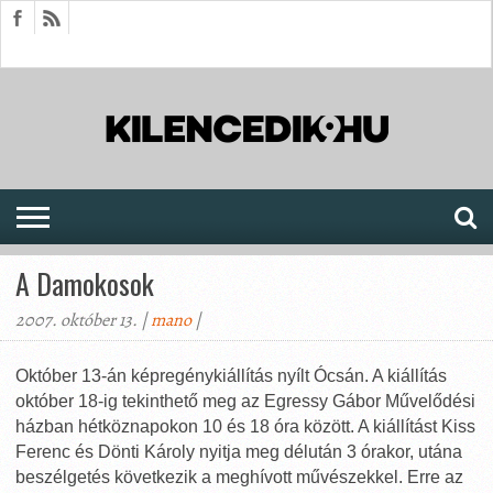
HÍREK
CIKKEK
MEGJELENÉSEK
AKTUÁLIS
SAJTÓARCHÍVUM
FÓRUM
SOROZATOK
A Damokosok
2007. október 13. |
mano
|
Október 13-án képregénykiállítás nyílt Ócsán. A kiállítás
október 18-ig tekinthető meg az Egressy Gábor Művelődési
házban hétköznapokon 10 és 18 óra között. A kiállítást Kiss
Ferenc és Dönti Károly nyitja meg délután 3 órakor, utána
beszélgetés következik a meghívott művészekkel. Erre az