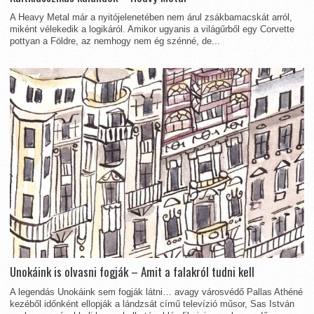
A Heavy Metal már a nyitójelenetében nem árul zsákbamacskát arról,
miként vélekedik a logikáról. Amikor ugyanis a világűrből egy Corvette
pottyan a Földre, az nemhogy nem ég szénné, de...
Unokáink is olvasni fogják – Amit a falakról tudni kell
A legendás Unokáink sem fogják látni… avagy városvédő Pallas Athéné
kezéből időnként ellopják a lándzsát című televízió műsor, Sas István