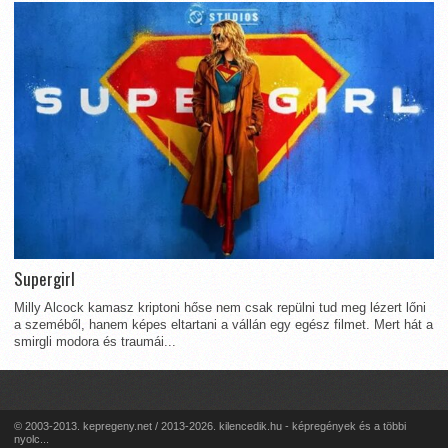
Supergirl
Milly Alcock kamasz kriptoni hőse nem csak repülni tud meg lézert lőni
a szeméből, hanem képes eltartani a vállán egy egész filmet. Mert hát a
smirgli modora és traumái...
© 2003-2013. kepregeny.net / 2013-2026. kilencedik.hu - képregények és a többi
nyolc...