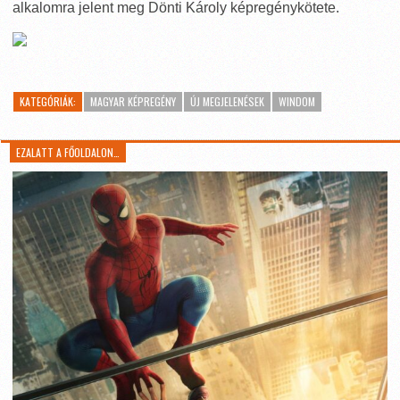
alkalomra jelent meg Dönti Károly képregénykötete.
KATEGÓRIÁK:
MAGYAR KÉPREGÉNY
ÚJ MEGJELENÉSEK
WINDOM
EZALATT A FŐOLDALON…