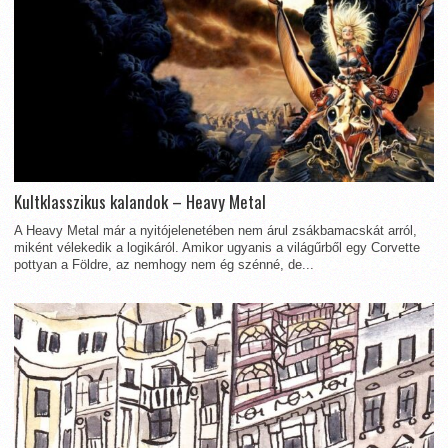
Kultklasszikus kalandok – Heavy Metal
A Heavy Metal már a nyitójelenetében nem árul zsákbamacskát arról,
miként vélekedik a logikáról. Amikor ugyanis a világűrből egy Corvette
pottyan a Földre, az nemhogy nem ég szénné, de...