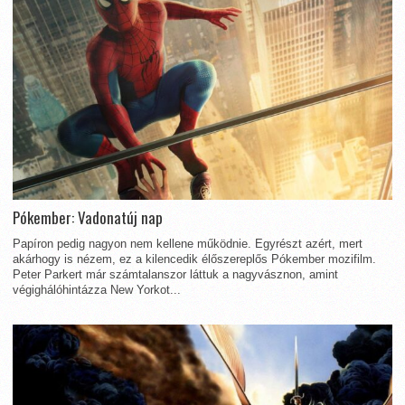
Pókember: Vadonatúj nap
Papíron pedig nagyon nem kellene működnie. Egyrészt azért, mert
akárhogy is nézem, ez a kilencedik élőszereplős Pókember mozifilm.
Peter Parkert már számtalanszor láttuk a nagyvásznon, amint
végighálóhintázza New Yorkot...