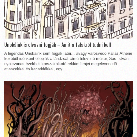
Unokáink is olvasni fogják – Amit a falakról tudni kell
A legendás Unokáink sem fogják látni… avagy városvédő Pallas Athéné
kezéből időnként ellopják a lándzsát című televízió műsor, Sas István
nyolcvanas évekbeli korszakalkotó reklámfilmjei megelevenedő
atlaszokkal és kariatidákkal, egy...