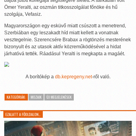
bajba jutott kollégája segítségére sietett. A sarkában volt
Ömer Yeralti, az oszmán titkosszolgálat főnöke és hű
szolgája, Vefasiz.
Magyarországon egy esküvő miatt csúszott a menetrend,
Szerbiában egy leszakadt híd miatt kellett a vonatnak
vesztegelnie. Szerencsére Brabax a rögtönzés mesterének
bizonyult és az utasok aktív közreműködésével a hidat
járhatóvá tették. Ráadásul Yeralti is megkapta a magáét.
A borítókép a
db.kepregeny.net
-ről való.
KATEGÓRIÁK:
MOZAIK
ÚJ MEGJELENÉSEK
EZALATT A FŐOLDALON…