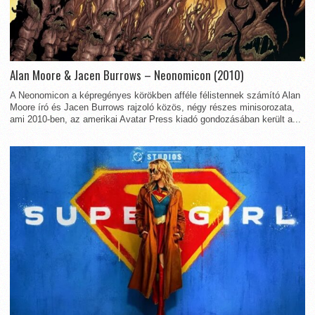
Alan Moore & Jacen Burrows – Neonomicon (2010)
A Neonomicon a képregényes körökben afféle félistennek számító Alan
Moore író és Jacen Burrows rajzoló közös, négy részes minisorozata,
ami 2010-ben, az amerikai Avatar Press kiadó gondozásában került a...