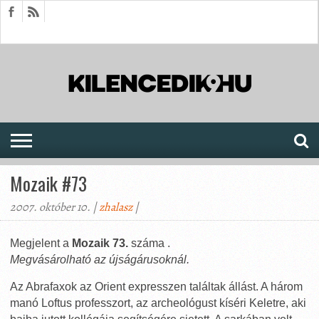
HÍREK
CIKKEK
MEGJELENÉSEK
AKTUÁLIS
SAJTÓARCHÍVUM
FÓRUM
SOROZATOK
Mozaik #73
2007. október 10. |
zhalasz
|
Megjelent a
Mozaik
73.
száma .
Megvásárolható az újságárusoknál.
Az Abrafaxok az Orient expresszen találtak állást. A három
manó Loftus professzort, az archeológust kíséri Keletre, aki