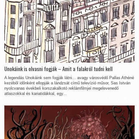
Unokáink is olvasni fogják – Amit a falakról tudni kell
A legendás Unokáink sem fogják látni… avagy városvédő Pallas Athéné
kezéből időnként ellopják a lándzsát című televízió műsor, Sas István
nyolcvanas évekbeli korszakalkotó reklámfilmjei megelevenedő
atlaszokkal és kariatidákkal, egy...