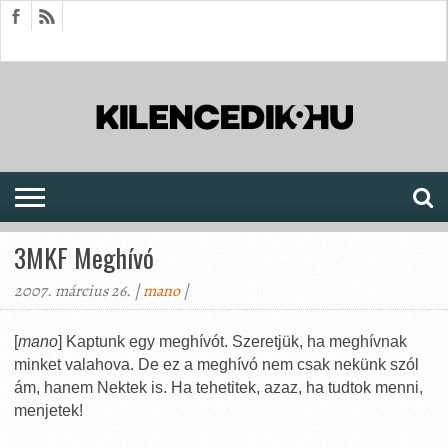
HÍREK
CIKKEK
MEGJELENÉSEK
AKTUÁLIS
SAJTÓARCHÍVUM
FÓRUM
SOROZATOK
3MKF Meghívó
2007. március 26. |
mano
|
[
mano
] Kaptunk egy meghívót. Szeretjük, ha meghívnak
minket valahova. De ez a meghívó nem csak nekünk szól
ám, hanem Nektek is. Ha tehetitek, azaz, ha tudtok menni,
menjetek!