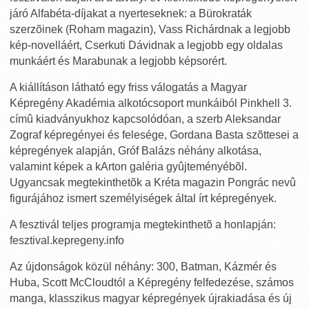
járó Alfabéta-díjakat a nyerteseknek: a Bürokraták
szerzõinek (Roham magazin), Vass Richárdnak a legjobb
kép-novelláért, Cserkuti Dávidnak a legjobb egy oldalas
munkáért és Marabunak a legjobb képsorért.
A kiállításon látható egy friss válogatás a Magyar
Képregény Akadémia alkotócsoport munkáiból Pinkhell 3.
címû kiadványukhoz kapcsolódóan, a szerb Aleksandar
Zograf képregényei és felesége, Gordana Basta szõttesei a
képregények alapján, Gróf Balázs néhány alkotása,
valamint képek a kArton galéria gyûjteményébõl.
Ugyancsak megtekinthetõk a Kréta magazin Pongrác nevû
figurájához ismert személyiségek által írt képregények.
A fesztivál teljes programja megtekinthetõ a honlapján:
fesztival.kepregeny.info
Az újdonságok közül néhány: 300, Batman, Kázmér és
Huba, Scott McCloudtól a Képregény felfedezése, számos
manga, klasszikus magyar képregények újrakiadása és új