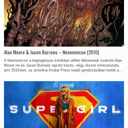
Alan Moore & Jacen Burrows – Neonomicon (2010)
A Neonomicon a képregényes körökben afféle félistennek számító Alan
Moore író és Jacen Burrows rajzoló közös, négy részes minisorozata,
ami 2010-ben, az amerikai Avatar Press kiadó gondozásában került a...