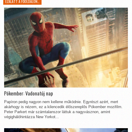
EZALATT A FŐOLDALON…
Pókember: Vadonatúj nap
Papíron pedig nagyon nem kellene működnie. Egyrészt azért, mert
akárhogy is nézem, ez a kilencedik élőszereplős Pókember mozifilm.
Peter Parkert már számtalanszor láttuk a nagyvásznon, amint
végighálóhintázza New Yorkot...