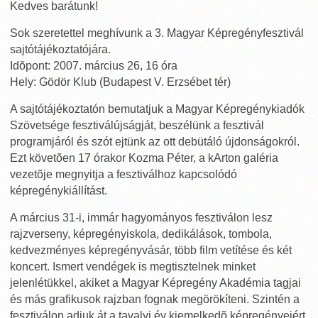
Kedves barátunk!
Sok szeretettel meghívunk a 3. Magyar Képregényfesztivál
sajtótájékoztatójára.
Idõpont: 2007. március 26, 16 óra
Hely: Gödör Klub (Budapest V. Erzsébet tér)
A sajtótájékoztatón bemutatjuk a Magyar Képregénykiadók
Szövetsége fesztiválújságját, beszélünk a fesztivál
programjáról és szót ejtünk az ott debütáló újdonságokról.
Ezt követõen 17 órakor Kozma Péter, a kArton galéria
vezetõje megnyitja a fesztiválhoz kapcsolódó
képregénykiállítást.
A március 31-i, immár hagyományos fesztiválon lesz
rajzverseny, képregényiskola, dedikálások, tombola,
kedvezményes képregényvásár, több film vetítése és két
koncert. Ismert vendégek is megtisztelnek minket
jelenlétükkel, akiket a Magyar Képregény Akadémia tagjai
és más grafikusok rajzban fognak megörökíteni. Szintén a
fesztiválon adjuk át a tavalyi év kiemelkedõ képregényeiért