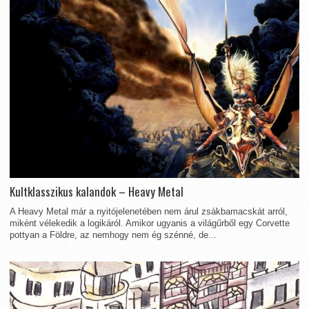
Kultklasszikus kalandok – Heavy Metal
A Heavy Metal már a nyitójelenetében nem árul zsákbamacskát arról,
miként vélekedik a logikáról. Amikor ugyanis a világűrből egy Corvette
pottyan a Földre, az nemhogy nem ég szénné, de...