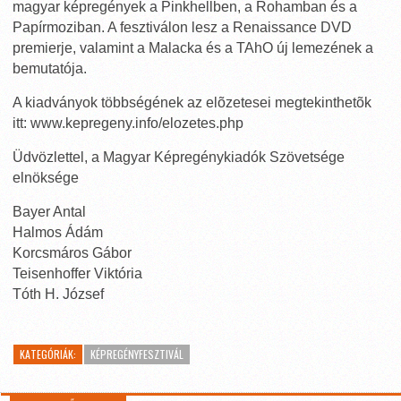
magyar képregények a Pinkhellben, a Rohamban és a
Papírmoziban. A fesztiválon lesz a Renaissance DVD
premierje, valamint a Malacka és a TAhO új lemezének a
bemutatója.
A kiadványok többségének az elõzetesei megtekinthetõk
itt: www.kepregeny.info/elozetes.php
Üdvözlettel, a Magyar Képregénykiadók Szövetsége
elnöksége
Bayer Antal
Halmos Ádám
Korcsmáros Gábor
Teisenhoffer Viktória
Tóth H. József
KATEGÓRIÁK:
KÉPREGÉNYFESZTIVÁL