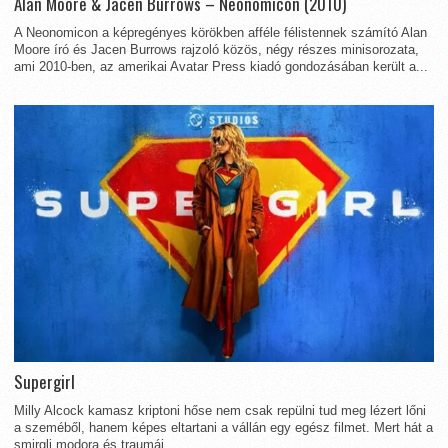
Alan Moore & Jacen Burrows – Neonomicon (2010)
A Neonomicon a képregényes körökben afféle félistennek számító Alan
Moore író és Jacen Burrows rajzoló közös, négy részes minisorozata,
ami 2010-ben, az amerikai Avatar Press kiadó gondozásában került a...
Supergirl
Milly Alcock kamasz kriptoni hőse nem csak repülni tud meg lézert lőni
a szeméből, hanem képes eltartani a vállán egy egész filmet. Mert hát a
smirgli modora és traumái...