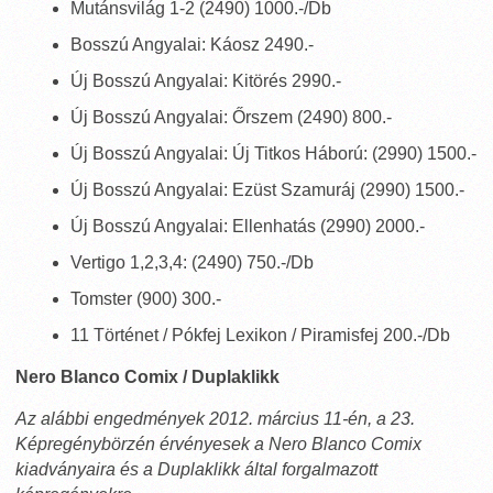
Mutánsvilág 1-2 (2490) 1000.-/Db
Bosszú Angyalai: Káosz 2490.-
Új Bosszú Angyalai: Kitörés 2990.-
Új Bosszú Angyalai: Őrszem (2490) 800.-
Új Bosszú Angyalai: Új Titkos Háború: (2990) 1500.-
Új Bosszú Angyalai: Ezüst Szamuráj (2990) 1500.-
Új Bosszú Angyalai: Ellenhatás (2990) 2000.-
Vertigo 1,2,3,4: (2490) 750.-/Db
Tomster (900) 300.-
11 Történet / Pókfej Lexikon / Piramisfej 200.-/Db
Nero Blanco Comix / Duplaklikk
Az alábbi engedmények 2012. március 11-én, a 23.
Képregénybörzén érvényesek a Nero Blanco Comix
kiadványaira és a Duplaklikk által forgalmazott