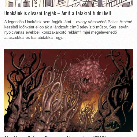
Unokáink is olvasni fogják – Amit a falakról tudni kell
A legendás Unokáink sem fogják látni… avagy városvédő Pallas Athéné
kezéből időnként ellopják a lándzsát című televízió műsor, Sas István
nyolcvanas évekbeli korszakalkotó reklámfilmjei megelevenedő
atlaszokkal és kariatidákkal, egy...