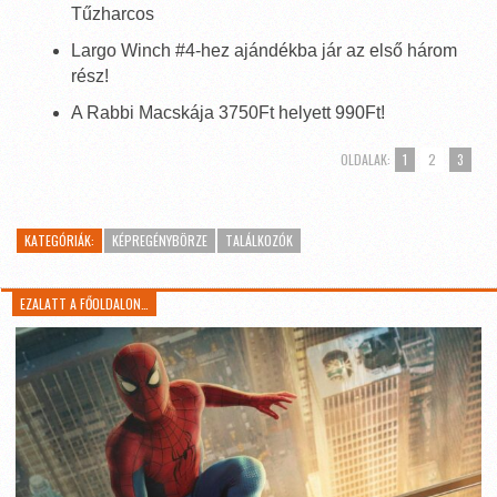
Tűzharcos
Largo Winch #4-hez ajándékba jár az első három
rész!
A Rabbi Macskája 3750Ft helyett 990Ft!
OLDALAK:
1
2
3
KATEGÓRIÁK:
KÉPREGÉNYBÖRZE
TALÁLKOZÓK
EZALATT A FŐOLDALON…