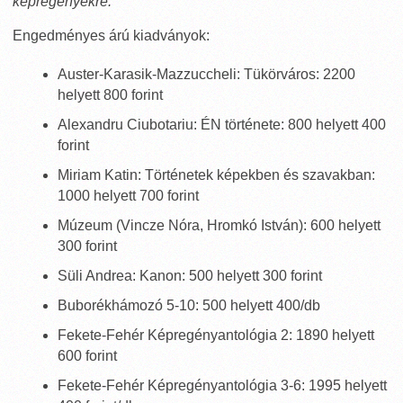
képregényekre.
Engedményes árú kiadványok:
Auster-Karasik-Mazzuccheli: Tükörváros: 2200
helyett 800 forint
Alexandru Ciubotariu: ÉN története: 800 helyett 400
forint
Miriam Katin: Történetek képekben és szavakban:
1000 helyett 700 forint
Múzeum (Vincze Nóra, Hromkó István): 600 helyett
300 forint
Süli Andrea: Kanon: 500 helyett 300 forint
Buborékhámozó 5-10: 500 helyett 400/db
Fekete-Fehér Képregényantológia 2: 1890 helyett
600 forint
Fekete-Fehér Képregényantológia 3-6: 1995 helyett