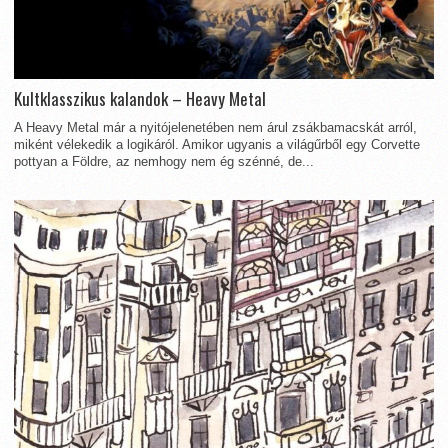
Kultklasszikus kalandok – Heavy Metal
A Heavy Metal már a nyitójelenetében nem árul zsákbamacskát arról,
miként vélekedik a logikáról. Amikor ugyanis a világűrből egy Corvette
pottyan a Földre, az nemhogy nem ég szénné, de...