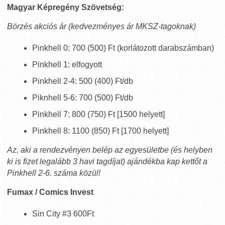
Magyar Képregény Szövetség:
Börzés akciós ár (kedvezményes ár MKSZ-tagoknak)
Pinkhell 0: 700 (500) Ft (korlátozott darabszámban)
Pinkhell 1: elfogyott
Pinkhell 2-4: 500 (400) Ft/db
Piknhell 5-6: 700 (500) Ft/db
Pinkhell 7: 800 (750) Ft [1500 helyett]
Pinkhell 8: 1100 (850) Ft [1700 helyett]
Az, aki a rendezvényen belép az egyesületbe (és helyben
ki is fizet legalább 3 havi tagdíjat) ajándékba kap kettőt a
Pinkhell 2-6. száma közül!
Fumax / Comics Invest
Sin City #3 600Ft