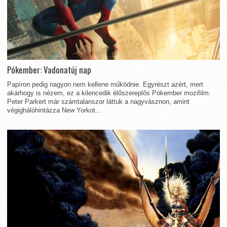
Pókember: Vadonatúj nap
Papíron pedig nagyon nem kellene működnie. Egyrészt azért, mert
akárhogy is nézem, ez a kilencedik élőszereplős Pókember mozifilm.
Peter Parkert már számtalanszor láttuk a nagyvásznon, amint
végighálóhintázza New Yorkot...