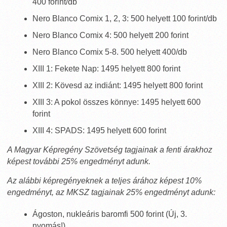
400 forint/db
Nero Blanco Comix 1, 2, 3: 500 helyett 100 forint/db
Nero Blanco Comix 4: 500 helyett 200 forint
Nero Blanco Comix 5-8. 500 helyett 400/db
XIII 1: Fekete Nap: 1495 helyett 800 forint
XIII 2: Kövesd az indiánt: 1495 helyett 800 forint
XIII 3: A pokol összes könnye: 1495 helyett 600
forint
XIII 4: SPADS: 1495 helyett 600 forint
A Magyar Képregény Szövetség tagjainak a fenti árakhoz
képest további 25% engedményt adunk.
Az alábbi képregényeknek a teljes árához képest 10%
engedményt, az MKSZ tagjainak 25% engedményt adunk:
Ágoston, nukleáris baromfi 500 forint (Új, 3.
nyomás!)