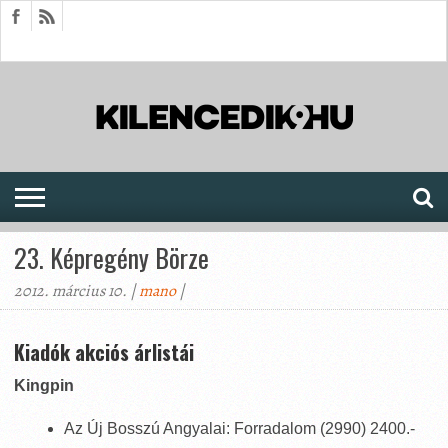
HÍREK
CIKKEK
MEGJELENÉSEK
AKTUÁLIS
SAJTÓARCHÍVUM
FÓRUM
SOROZATOK
23. Képregény Börze
2012. március 10. |
mano
|
Kiadók akciós árlistái
Kingpin
Az Új Bosszú Angyalai: Forradalom (2990) 2400.-