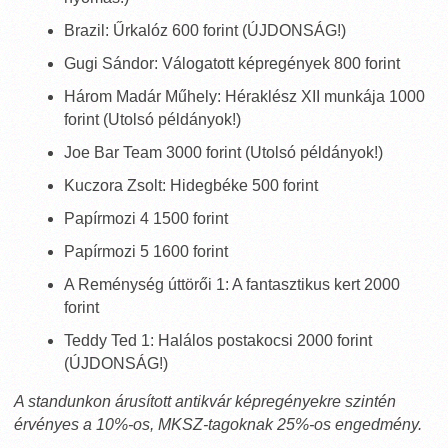
Brazil: Űrkalóz 600 forint (ÚJDONSÁG!)
Gugi Sándor: Válogatott képregények 800 forint
Három Madár Műhely: Héraklész XII munkája 1000
forint (Utolsó példányok!)
Joe Bar Team 3000 forint (Utolsó példányok!)
Kuczora Zsolt: Hidegbéke 500 forint
Papírmozi 4 1500 forint
Papírmozi 5 1600 forint
A Reménység úttörői 1: A fantasztikus kert 2000
forint
Teddy Ted 1: Halálos postakocsi 2000 forint
(ÚJDONSÁG!)
A standunkon árusított antikvár képregényekre szintén
érvényes a 10%-os, MKSZ-tagoknak 25%-os engedmény.