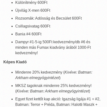
Különítmény 600Ft
Újvilág X-men 600Ft
Rozsomák: Adósság és Becsület 600Ft
Csillagsivatag 600Ft
Bania #4 600Ft
Dampyr #1-5-ig 500Ft kedvezmény/db #6 és
minden más Fumax kiadvány árából 1000-Ft
kedvezmény!
Képes Kiadó
Mindenre 20% kedvezmény (
Kivéve: Batman:
Arkham elmegyógyintézet
)
MKSZ tagoknak mindenre 25% kedvezmény!
(
Kivéve: Batman: Arkham elmegyógyintézet
)
Egyet fizet kettőt kap akció: Igazság ligája #1 + #2,
Batman: Terror + Préda, Batman: Halotti Maszk +