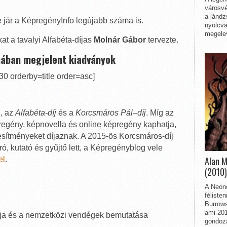
városvé
a lándz
é jár a KépregényInfo legújabb száma is.
nyolcva
megelev
at a tavalyi Alfabéta-díjas
Molnár Gábor
tervezte.
ában megjelent kiadványok
 orderby=title order=asc]
l, az
Alfabéta-díj
és a
Korcsmáros Pál
–
díj
. Míg az
épregény, képnovella és online képregény kaphatja,
jesítményeket díjaznak. A 2015-ös Korcsmáros-díj
ó, kutató és gyűjtő lett, a Képregényblog vele
Alan 
el
.
(2010)
A Neon
féliste
Burrows
ami 201
tója és a nemzetközi vendégek bemutatása
gondozá