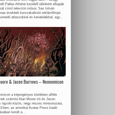
dő Pallas Athéné kezéből időnként ellopják
sát című televízió műsor, Sas István
nas évekbeli korszakalkotó reklámfilmjei
enedő atlaszokkal és kariatidákkal, egy...
Moore & Jacen Burrows – Neonomicon
omicon a képregényes körökben afféle
nnek számító Alan Moore író és Jacen
 rajzoló közös, négy részes minisorozata,
0-ben, az amerikai Avatar Press kiadó
sában került a...