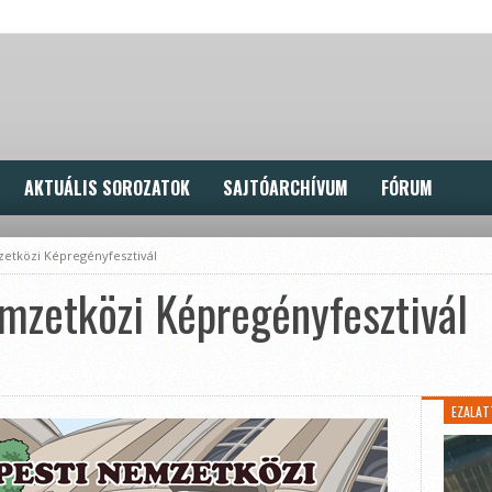
AKTUÁLIS SOROZATOK
SAJTÓARCHÍVUM
FÓRUM
zetközi Képregényfesztivál
mzetközi Képregényfesztivál
EZALAT