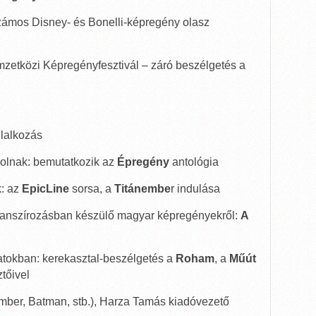
zámos Disney- és Bonelli-képregény olasz
emzetközi Képregényfesztivál – záró beszélgetés a
glalkozás
zolnak: bemutatkozik az
Épregény
antológia
: az
EpicLine
sorsa, a
Titánembe
r indulása
inanszírozásban készülő magyar képregényekről:
A
ratokban: kerekasztal-beszélgetés a
Roham
, a
Műút
tőivel
mber, Batman, stb.), Harza Tamás kiadóvezető