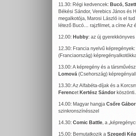
11.30: Régi kedvencek:
Bucó, Szett
Békési Sándor, Verebics János és Ha
megalkotója, Marosi László is el tud 
létező Bucó… rajzfilmet, a címe Az é
12.00:
Hubby
: az új gyerekkönyves
12.30: Francia nyelvű képregények
(Franciaország) képregényalkotókka
13.00: A képregény és a társművész
Lomová
(Csehország) képregényal
13.30: Az Alfabéta-díjak és a Korcs
Ferenc
et
Kertész Sándor
köszönti.
14.00: Magyar hangja
Csőre Gábor
szinkronszínésszel
14.30:
Comic Battle
, a „képregényc
15.00: Bemutatkozik a
Szegedi Kép