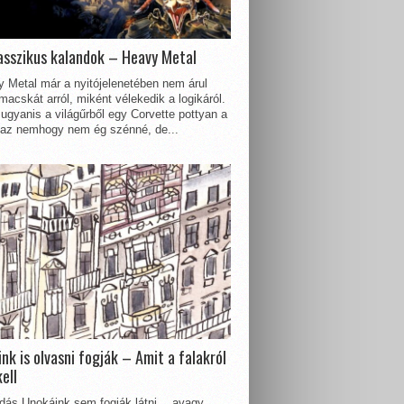
asszikus kalandok – Heavy Metal
 Metal már a nyitójelenetében nem árul
acskát arról, miként vélekedik a logikáról.
ugyanis a világűrből egy Corvette pottyan a
 az nemhogy nem ég szénné, de...
nk is olvasni fogják – Amit a falakról
kell
dás Unokáink sem fogják látni… avagy