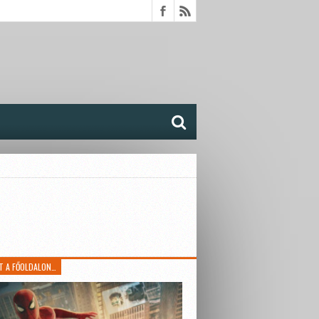
T A FŐOLDALON…