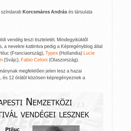
, színdarab
Korcsmáros András
és társulata
ldi vendég teszi tiszteletét. Mindegyiküktől
, a nevekre kattintva pedig a Képregényblog által
 Ptiluc (Franciaország),
Typex
(Hollandia)
Lucie
em
(Svájc),
Fabio Celoni
(Olaszország).
ománynak megfelelően jelen lesz a hazai
e, és 12 órától közösen képregényeznek a