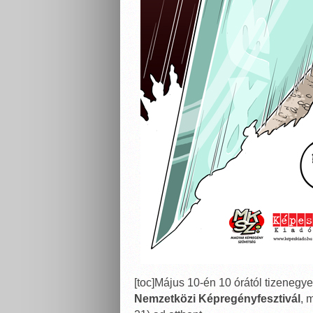
[toc]Május 10-én 10 órától tizeneg
Nemzetközi Képregényfesztivál
, 