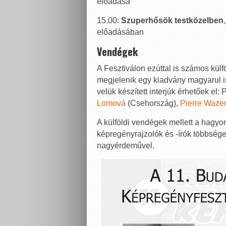
előadása
15.00:
Szuperhősök testközelben
előadásában
Vendégek
A Fesztiválon ezúttal is számos külfö
megjelenik egy kiadvány magyarul is
velük készített interjúk érhetőek el:
Lomová
(Csehország),
Pierre Waz
A külföldi vendégek mellett a hagy
képregényrajzolók és -írók többség
nagyérdeművel.