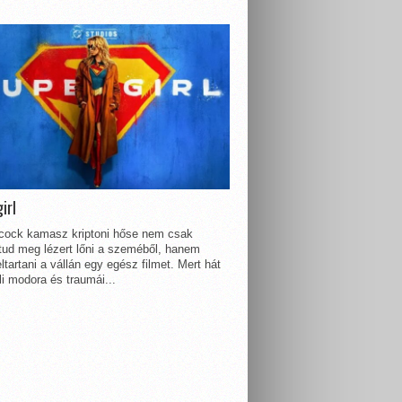
irl
lcock kamasz kriptoni hőse nem csak
 tud meg lézert lőni a szeméből, hanem
ltartani a vállán egy egész filmet. Mert hát
li modora és traumái...