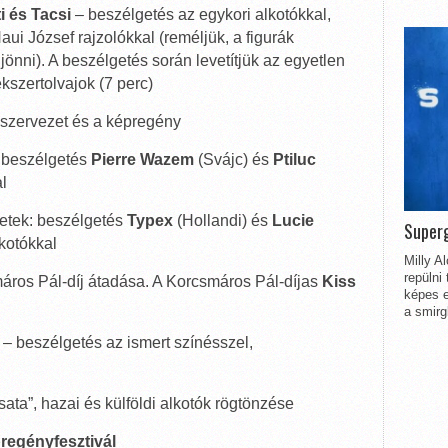
i és Tacsi
– beszélgetés az egykori alkotókkal,
ui József rajzolókkal (reméljük, a figurák
jönni). A beszélgetés során levetítjük az egyetlen
kszertolvajok (7 perc)
 szervezet és a képregény
: beszélgetés
Pierre Wazem
(Svájc) és
Ptiluc
l
etek: beszélgetés
Typex
(Hollandi) és
Lucie
Superg
kotókkal
Milly A
repülni
máros Pál-díj átadása. A Korcsmáros Pál-díjas
Kiss
képes e
a smirg
– beszélgetés az ismert színésszel,
sata”, hazai és külföldi alkotók rögtönzése
regényfesztivál