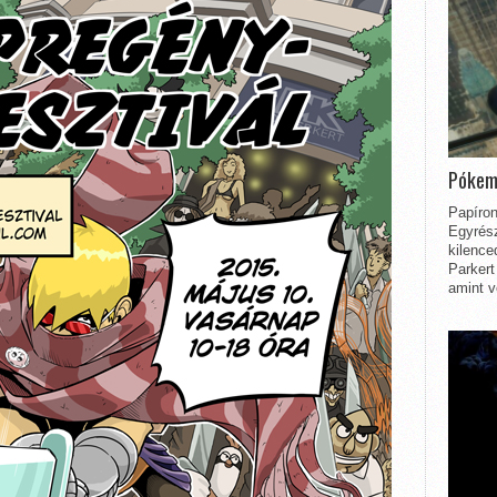
Pókem
Papíron
Egyrész
kilence
Parkert
amint v