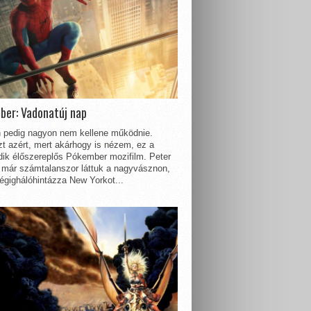
ber: Vadonatúj nap
 pedig nagyon nem kellene működnie.
t azért, mert akárhogy is nézem, ez a
dik élőszereplős Pókember mozifilm. Peter
 már számtalanszor láttuk a nagyvásznon,
égighálóhintázza New Yorkot...