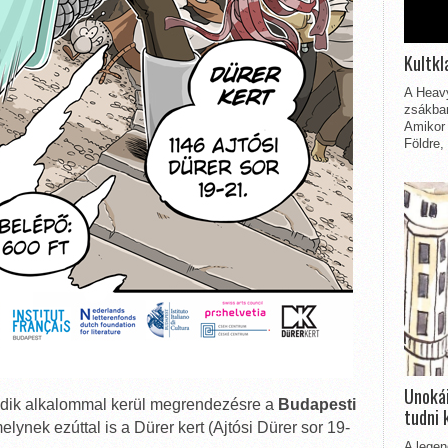
Kultkl
A Heavy
zsákbam
Amikor 
Földre,
Unokái
yedik alkalommal kerül megrendezésre a
Budapesti
tudni 
melynek ezúttal is a Dürer kert (Ajtósi Dürer sor 19-
A legen