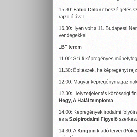
15.30:
Fabio Celoni
: beszélgetés s
rajzolójával
16.30: Ilyen volt a 11. Budapesti N
vendégekkel
„B” terem
11.00: Sci-fi képregényes műhelyfo
11.30: Építészek, ha képregényt raj
12.00: Magyar képregénymagazinok
12.30: Helyzetjelentés közösségi f
Hegy, A Halál temploma
14.00: Képregények irodalmi folyói
és a
Szépirodalmi Figyelő
szerkesz
14:30: A
Kingpin
kiadó tervei (Póke