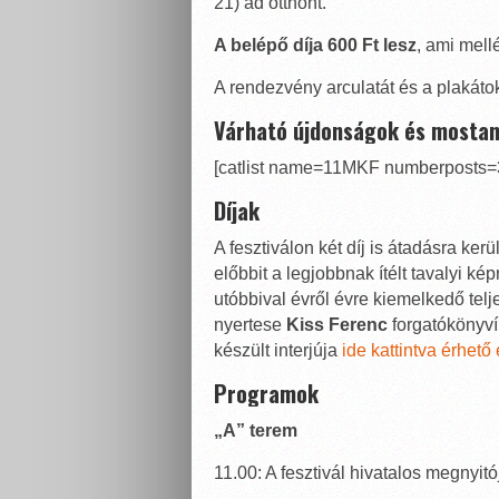
21) ad otthont.
A belépő díja 600 Ft lesz
, ami mell
A rendezvény arculatát és a plakátok
Várható újdonságok és mostan
[catlist name=11MKF numberposts=30
Díjak
A fesztiválon két díj is átadásra kerü
előbbit a legjobbnak ítélt tavalyi k
utóbbival évről évre kiemelkedő tel
nyertese
Kiss Ferenc
forgatókönyvír
készült interjúja
ide kattintva érhető 
Programok
„A” terem
11.00: A fesztivál hivatalos megnyi