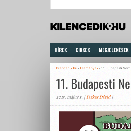
HÍREK
CIKKEK
MEGJELENÉSEK
kilencedik.hu
/
Események
/
11. Budapesti Nem
11. Budapesti Ne
2015. május 5. |
Farkas Dávid
|