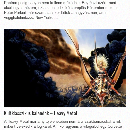
Papíron pedig nagyon nem kellene működnie. Egyrészt azért, mert
akárhogy is nézem, ez a kilencedik élőszereplős Pókember mozifilm.
Peter Parkert már számtalanszor láttuk a nagyvásznon, amint
végighálóhintázza New Yorkot...
Kultklasszikus kalandok – Heavy Metal
A Heavy Metal már a nyitójelenetében nem árul zsákbamacskát arról,
miként vélekedik a logikáról. Amikor ugyanis a világűrből egy Corvette