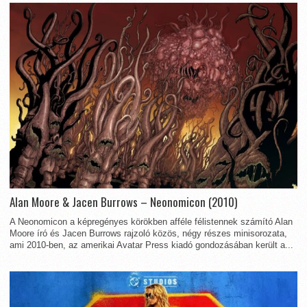
Alan Moore & Jacen Burrows – Neonomicon (2010)
A Neonomicon a képregényes körökben afféle félistennek számító Alan
Moore író és Jacen Burrows rajzoló közös, négy részes minisorozata,
ami 2010-ben, az amerikai Avatar Press kiadó gondozásában került a...