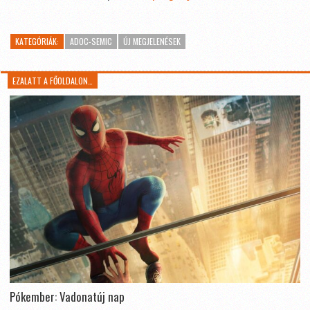
KATEGÓRIÁK:
ADOC-SEMIC
ÚJ MEGJELENÉSEK
EZALATT A FŐOLDALON…
Pókember: Vadonatúj nap