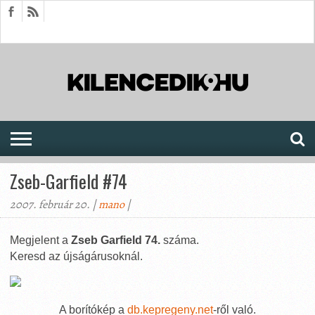
HÍREK
CIKKEK
MEGJELENÉSEK
AKTUÁLIS
SAJTÓARCHÍVUM
FÓRUM
SOROZATOK
Zseb-Garfield #74
2007. február 20. |
mano
|
Megjelent a
Zseb Garfield 74.
száma.
Keresd az újságárusoknál.
A borítókép a
db.kepregeny.net
-ről való.