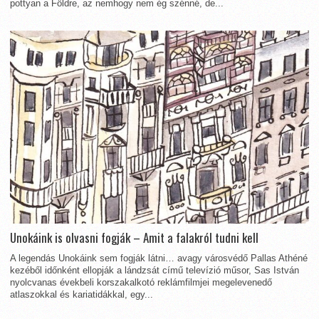
pottyan a Földre, az nemhogy nem ég szénné, de...
Unokáink is olvasni fogják – Amit a falakról tudni kell
A legendás Unokáink sem fogják látni… avagy városvédő Pallas Athéné
kezéből időnként ellopják a lándzsát című televízió műsor, Sas István
nyolcvanas évekbeli korszakalkotó reklámfilmjei megelevenedő
atlaszokkal és kariatidákkal, egy...