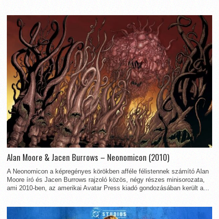
Alan Moore & Jacen Burrows – Neonomicon (2010)
A Neonomicon a képregényes körökben afféle félistennek számító Alan
Moore író és Jacen Burrows rajzoló közös, négy részes minisorozata,
ami 2010-ben, az amerikai Avatar Press kiadó gondozásában került a...