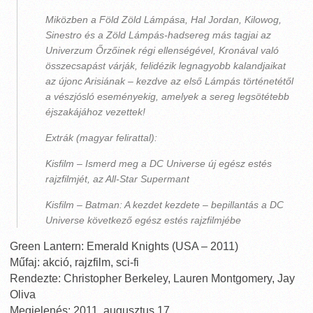
Miközben a Föld Zöld Lámpása, Hal Jordan, Kilowog,
Sinestro és a Zöld Lámpás-hadsereg más tagjai az
Univerzum Őrzőinek régi ellenségével, Kronával való
összecsapást várják, felidézik legnagyobb kalandjaikat
az újonc Arisiának – kezdve az első Lámpás történetétől
a vészjósló eseményekig, amelyek a sereg legsötétebb
éjszakájához vezettek!
Extrák (magyar felirattal):
Kisfilm – Ismerd meg a DC Universe új egész estés
rajzfilmjét, az All-Star Supermant
Kisfilm – Batman: A kezdet kezdete – bepillantás a DC
Universe következő egész estés rajzfilmjébe
Green Lantern: Emerald Knights (USA – 2011)
Műfaj: akció, rajzfilm, sci-fi
Rendezte: Christopher Berkeley, Lauren Montgomery, Jay
Oliva
Megjelenés: 2011. augusztus 17.