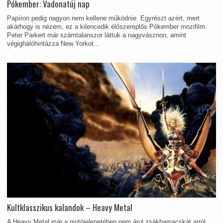
Pókember: Vadonatúj nap
Papíron pedig nagyon nem kellene működnie. Egyrészt azért, mert
akárhogy is nézem, ez a kilencedik élőszereplős Pókember mozifilm.
Peter Parkert már számtalanszor láttuk a nagyvásznon, amint
végighálóhintázza New Yorkot...
Kultklasszikus kalandok – Heavy Metal
A Heavy Metal már a nyitójelenetében nem árul zsákbamacskát arról,