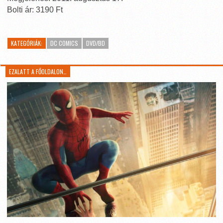
Bolti ár: 3190 Ft
KATEGÓRIÁK:
DC COMICS
DVD/BD
EZALATT A FŐOLDALON…