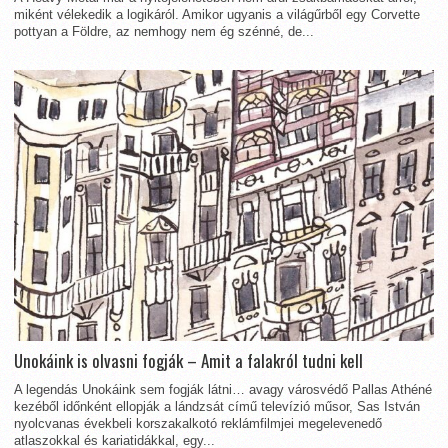
miként vélekedik a logikáról. Amikor ugyanis a világűrből egy Corvette
pottyan a Földre, az nemhogy nem ég szénné, de...
Unokáink is olvasni fogják – Amit a falakról tudni kell
A legendás Unokáink sem fogják látni… avagy városvédő Pallas Athéné
kezéből időnként ellopják a lándzsát című televízió műsor, Sas István
nyolcvanas évekbeli korszakalkotó reklámfilmjei megelevenedő
atlaszokkal és kariatidákkal, egy...