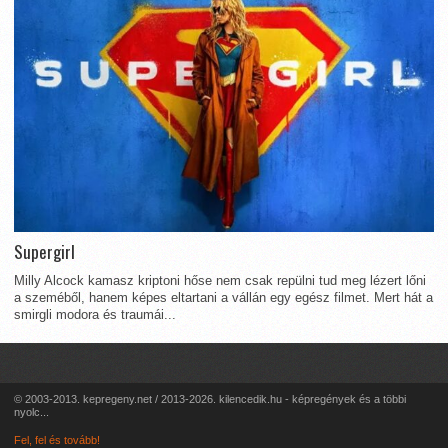
Supergirl
Milly Alcock kamasz kriptoni hőse nem csak repülni tud meg lézert lőni
a szeméből, hanem képes eltartani a vállán egy egész filmet. Mert hát a
smirgli modora és traumái...
© 2003-2013. kepregeny.net / 2013-2026. kilencedik.hu - képregények és a többi
nyolc...
Fel, fel és tovább!