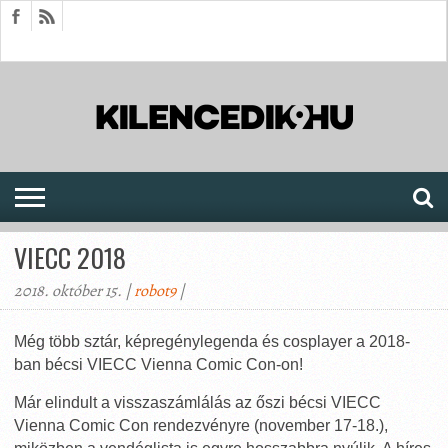
HÍREK
CIKKEK
MEGJELENÉSEK
AKTUÁLIS
SAJTÓARCHÍVUM
FÓRUM
SOROZATOK
VIECC 2018
2018. október 15. |
robot9
|
Még több sztár, képregénylegenda és cosplayer a 2018-
ban bécsi VIECC Vienna Comic Con-on!
Már elindult a visszaszámlálás az őszi bécsi VIECC
Vienna Comic Con rendezvényre (november 17-18.),