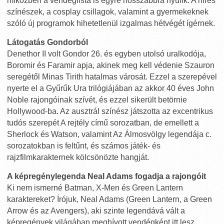
miközben a vendéglista is egyre hosszabbra nyúlik. A híres
színészek, a cosplay csillagok, valamint a gyermekeknek
szóló új programok hihetetlenül izgalmas hétvégét ígérnek.
Látogatás Gondorból
Denethor II volt Gondor 26. és egyben utolsó uralkodója,
Boromir és Faramir apja, akinek meg kell védenie Szauron
seregétől Minas Tirith hatalmas városát. Ezzel a szerepével
nyerte el a Gyűrűk Ura trilógiájában az akkor 40 éves John
Noble rajongóinak szívét, és ezzel sikerült betörnie
Hollywood-ba. Az ausztrál színész játszotta az excentrikus
tudós szerepét A rejtély című sorozatban, de emellett a
Sherlock és Watson, valamint Az Álmosvölgy legendája c.
sorozatokban is feltűnt, és számos játék- és
rajzfilmkarakternek kölcsönözte hangját.
A képregénylegenda Neal Adams fogadja a rajongóit
Ki nem ismerné Batman, X-Men és Green Lantern
karaktereket? Írójuk, Neal Adams (Green Lantern, a Green
Arrow és az Avengers), aki szinte legendává vált a
képregények világában meghívott vendégként itt lesz.