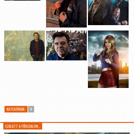
KATEGÓRIÁK:
9
EZALATT A FŐOLDALON…