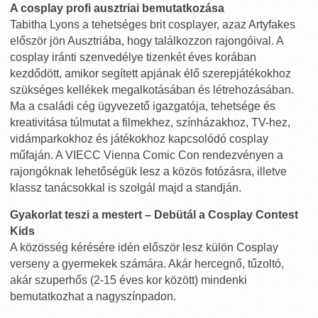
A cosplay profi ausztriai bemutatkozása
Tabitha Lyons a tehetséges brit cosplayer, azaz Artyfakes
először jön Ausztriába, hogy találkozzon rajongóival. A
cosplay iránti szenvedélye tizenkét éves korában
kezdődött, amikor segített apjának élő szerepjátékokhoz
szükséges kellékek megalkotásában és létrehozásában.
Ma a családi cég ügyvezető igazgatója, tehetsége és
kreativitása túlmutat a filmekhez, színházakhoz, TV-hez,
vidámparkokhoz és játékokhoz kapcsolódó cosplay
műfaján. A VIECC Vienna Comic Con rendezvényen a
rajongóknak lehetőségük lesz a közös fotózásra, illetve
klassz tanácsokkal is szolgál majd a standján.
Gyakorlat teszi a mestert – Debütál a Cosplay Contest
Kids
A közösség kérésére idén először lesz külön Cosplay
verseny a gyermekek számára. Akár hercegnő, tűzoltó,
akár szuperhős (2-15 éves kor között) mindenki
bemutatkozhat a nagyszínpadon.