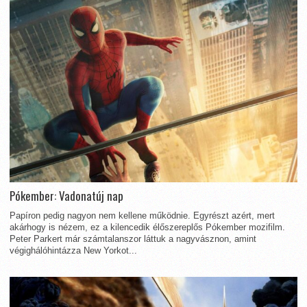
Pókember: Vadonatúj nap
Papíron pedig nagyon nem kellene működnie. Egyrészt azért, mert
akárhogy is nézem, ez a kilencedik élőszereplős Pókember mozifilm.
Peter Parkert már számtalanszor láttuk a nagyvásznon, amint
végighálóhintázza New Yorkot...