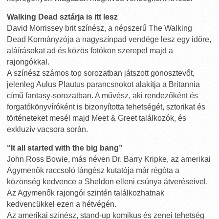
Walking Dead sztárja is itt lesz
David Morrissey brit színész, a népszerű The Walking
Dead Kormányzója a nagyszínpad vendége lesz egy időre,
aláírásokat ad és közös fotókon szerepel majd a
rajongókkal.
A színész számos top sorozatban játszott gonosztevőt,
jelenleg Aulus Plautus parancsnokot alakítja a Britannia
című fantasy-sorozatban. A művész, aki rendezőként és
forgatókönyvíróként is bizonyította tehetségét, sztorikat és
történeteket mesél majd Meet & Greet találkozók, és
exkluzív vacsora során.
“It all started with the big bang”
John Ross Bowie, más néven Dr. Barry Kripke, az amerikai
Agymenők raccsoló lángész kutatója már régóta a
közönség kedvence a Sheldon elleni csúnya átveréseivel.
Az Agymenők rajongói szintén találkozhatnak
kedvencükkel ezen a hétvégén.
Az amerikai színész, stand-up komikus és zenei tehetség