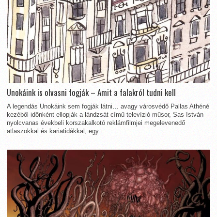
Unokáink is olvasni fogják – Amit a falakról tudni kell
A legendás Unokáink sem fogják látni… avagy városvédő Pallas Athéné
kezéből időnként ellopják a lándzsát című televízió műsor, Sas István
nyolcvanas évekbeli korszakalkotó reklámfilmjei megelevenedő
atlaszokkal és kariatidákkal, egy...