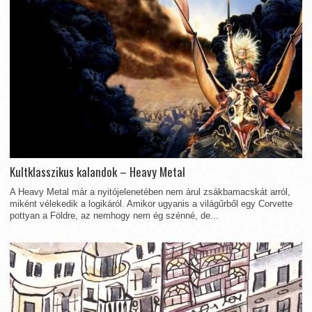
Kultklasszikus kalandok – Heavy Metal
A Heavy Metal már a nyitójelenetében nem árul zsákbamacskát arról,
miként vélekedik a logikáról. Amikor ugyanis a világűrből egy Corvette
pottyan a Földre, az nemhogy nem ég szénné, de...