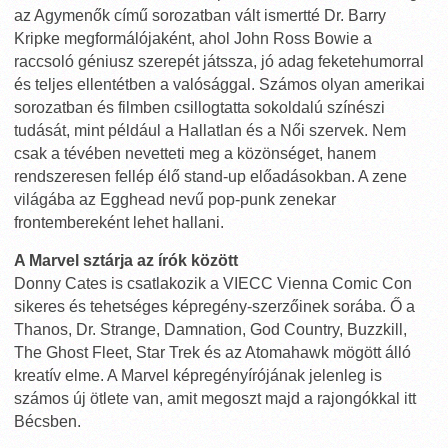
az Agymenők című sorozatban vált ismertté Dr. Barry
Kripke megformálójaként, ahol John Ross Bowie a
raccsoló géniusz szerepét játssza, jó adag feketehumorral
és teljes ellentétben a valósággal. Számos olyan amerikai
sorozatban és filmben csillogtatta sokoldalú színészi
tudását, mint például a Hallatlan és a Női szervek. Nem
csak a tévében nevetteti meg a közönséget, hanem
rendszeresen fellép élő stand-up előadásokban. A zene
világába az Egghead nevű pop-punk zenekar
frontembereként lehet hallani.
A Marvel sztárja az írók között
Donny Cates is csatlakozik a VIECC Vienna Comic Con
sikeres és tehetséges képregény-szerzőinek sorába. Ő a
Thanos, Dr. Strange, Damnation, God Country, Buzzkill,
The Ghost Fleet, Star Trek és az Atomahawk mögött álló
kreatív elme. A Marvel képregényírójának jelenleg is
számos új ötlete van, amit megoszt majd a rajongókkal itt
Bécsben.