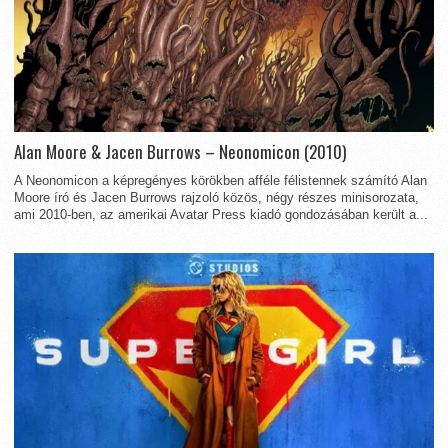
Alan Moore & Jacen Burrows – Neonomicon (2010)
A Neonomicon a képregényes körökben afféle félistennek számító Alan
Moore író és Jacen Burrows rajzoló közös, négy részes minisorozata,
ami 2010-ben, az amerikai Avatar Press kiadó gondozásában került a...