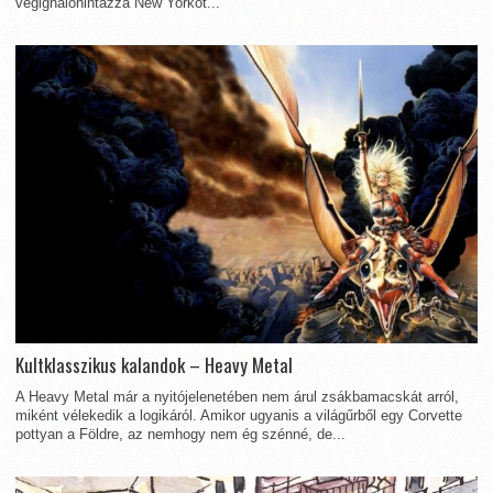
végighálóhintázza New Yorkot...
Kultklasszikus kalandok – Heavy Metal
A Heavy Metal már a nyitójelenetében nem árul zsákbamacskát arról,
miként vélekedik a logikáról. Amikor ugyanis a világűrből egy Corvette
pottyan a Földre, az nemhogy nem ég szénné, de...