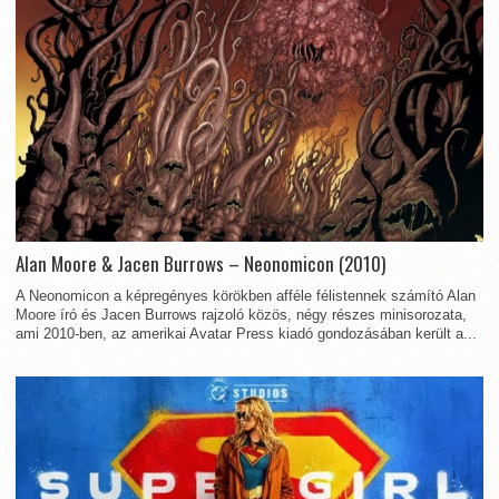
Alan Moore & Jacen Burrows – Neonomicon (2010)
A Neonomicon a képregényes körökben afféle félistennek számító Alan
Moore író és Jacen Burrows rajzoló közös, négy részes minisorozata,
ami 2010-ben, az amerikai Avatar Press kiadó gondozásában került a...