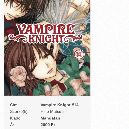
Cím:
Vampire Knight #14
Szerző(k):
Hino Matsuri
Kiadó:
Mangafan
Ár:
2000 Ft