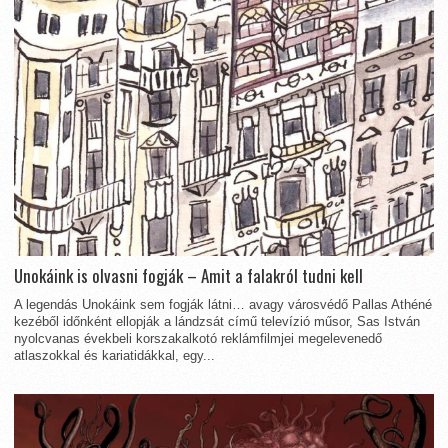
Unokáink is olvasni fogják – Amit a falakról tudni kell
A legendás Unokáink sem fogják látni… avagy városvédő Pallas Athéné
kezéből időnként ellopják a lándzsát című televízió műsor, Sas István
nyolcvanas évekbeli korszakalkotó reklámfilmjei megelevenedő
atlaszokkal és kariatidákkal, egy...