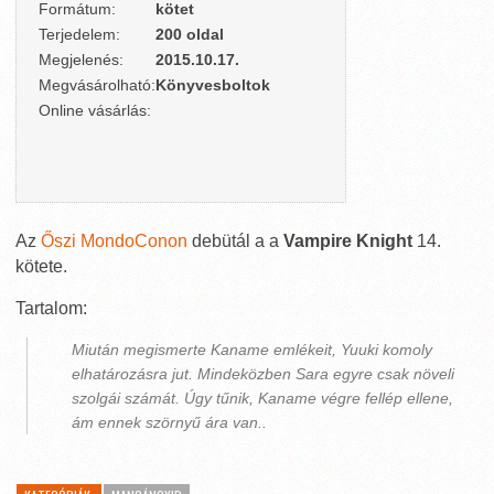
Formátum:
kötet
Terjedelem:
200 oldal
Megjelenés:
2015.10.17.
Megvásárolható:
Könyvesboltok
Online vásárlás:
Az
Őszi MondoConon
debütál a a
Vampire Knight
14.
kötete.
Tartalom:
Miután megismerte Kaname emlékeit, Yuuki komoly
elhatározásra jut. Mindeközben Sara egyre csak növeli
szolgái számát. Úgy tűnik, Kaname végre fellép ellene,
ám ennek szörnyű ára van..