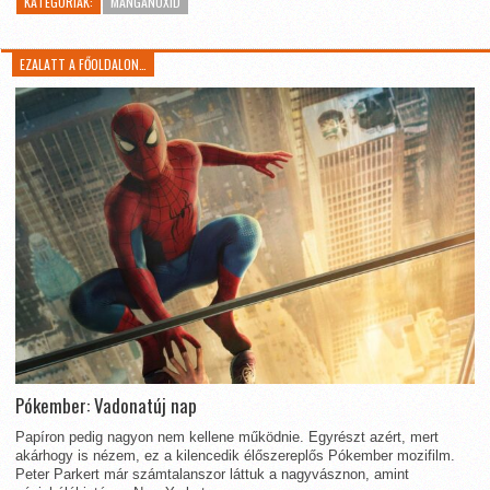
KATEGÓRIÁK:
MANGÁNOXID
EZALATT A FŐOLDALON…
Pókember: Vadonatúj nap
Papíron pedig nagyon nem kellene működnie. Egyrészt azért, mert
akárhogy is nézem, ez a kilencedik élőszereplős Pókember mozifilm.
Peter Parkert már számtalanszor láttuk a nagyvásznon, amint