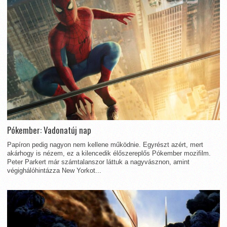
Pókember: Vadonatúj nap
Papíron pedig nagyon nem kellene működnie. Egyrészt azért, mert
akárhogy is nézem, ez a kilencedik élőszereplős Pókember mozifilm.
Peter Parkert már számtalanszor láttuk a nagyvásznon, amint
végighálóhintázza New Yorkot...