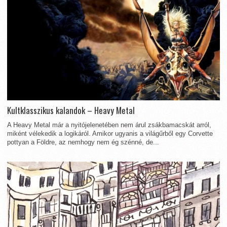
Kultklasszikus kalandok – Heavy Metal
A Heavy Metal már a nyitójelenetében nem árul zsákbamacskát arról,
miként vélekedik a logikáról. Amikor ugyanis a világűrből egy Corvette
pottyan a Földre, az nemhogy nem ég szénné, de...