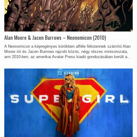
Alan Moore & Jacen Burrows – Neonomicon (2010)
A Neonomicon a képregényes körökben afféle félistennek számító Alan
Moore író és Jacen Burrows rajzoló közös, négy részes minisorozata,
ami 2010-ben, az amerikai Avatar Press kiadó gondozásában került a...