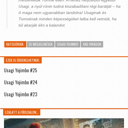
mesterkedik Tomoe ellen. A nehéz helyzetből egyedül
Usagi, a nyúl rónin tudná kiszabadítani régi barátját – ha
ő maga nem ugyanabban landolna! Usaginak és
Tomoénak minden képességüket latba kell vetniük, ha
túl akarják élni a kalandot.
KATEGÓRIÁK:
ÚJ MEGJELENÉSEK
USAGI YOJIMBO
VAD VIRÁGOK
EZEK IS ÉRDEKELHETNEK:
Usagi Yojimbo #25
Usagi Yojimbo #24
Usagi Yojimbo #23
EZALATT A FŐOLDALON…