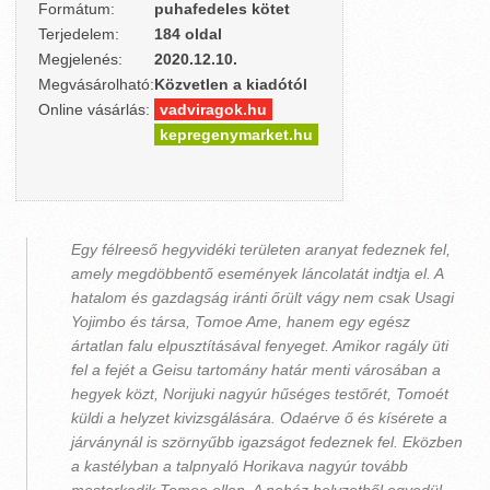
Formátum:
puhafedeles kötet
Terjedelem:
184 oldal
Megjelenés:
2020.12.10.
Megvásárolható:
Közvetlen a kiadótól
Online vásárlás:
vadviragok.hu
kepregenymarket.hu
Egy félreeső hegyvidéki területen aranyat fedeznek fel,
amely megdöbbentő események láncolatát indtja el. A
hatalom és gazdagság iránti őrült vágy nem csak Usagi
Yojimbo és társa, Tomoe Ame, hanem egy egész
ártatlan falu elpusztításával fenyeget. Amikor ragály üti
fel a fejét a Geisu tartomány határ menti városában a
hegyek közt, Norijuki nagyúr hűséges testőrét, Tomoét
küldi a helyzet kivizsgálására. Odaérve ő és kísérete a
járványnál is szörnyűbb igazságot fedeznek fel. Eközben
a kastélyban a talpnyaló Horikava nagyúr tovább