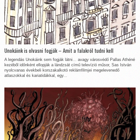
Unokáink is olvasni fogják – Amit a falakról tudni kell
A legendás Unokáink sem fogják látni… avagy városvédő Pallas Athéné
kezéből időnként ellopják a lándzsát című televízió műsor, Sas István
nyolcvanas évekbeli korszakalkotó reklámfilmjei megelevenedő
atlaszokkal és kariatidákkal, egy...