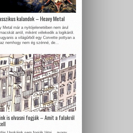
asszikus kalandok – Heavy Metal
 Metal már a nyitójelenetében nem árul
acskát arról, miként vélekedik a logikáról.
ugyanis a világűrből egy Corvette pottyan a
 az nemhogy nem ég szénné, de...
nk is olvasni fogják – Amit a falakról
kell
dás Unokáink sem fogják látni… avagy