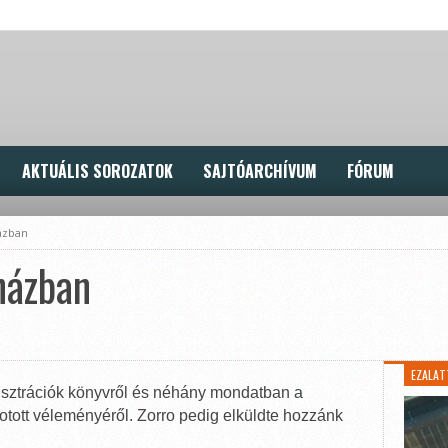
AKTUÁLIS SOROZATOK
SAJTÓARCHÍVUM
FÓRUM
ázban
házban
EZALAT
usztrációk könyvről és néhány mondatban a
kotott véleményéről. Zorro pedig elküldte hozzánk