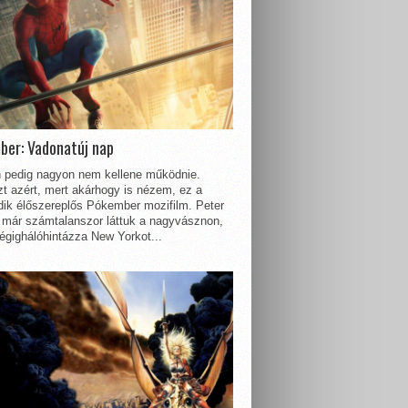
ber: Vadonatúj nap
 pedig nagyon nem kellene működnie.
t azért, mert akárhogy is nézem, ez a
dik élőszereplős Pókember mozifilm. Peter
 már számtalanszor láttuk a nagyvásznon,
égighálóhintázza New Yorkot...