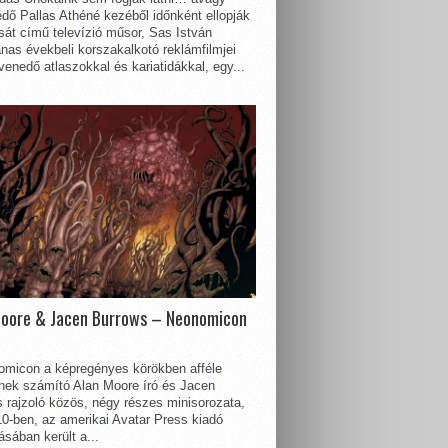
dő Pallas Athéné kezéből időnként ellopják
sát című televízió műsor, Sas István
nas évekbeli korszakalkotó reklámfilmjei
enedő atlaszokkal és kariatidákkal, egy...
Moore & Jacen Burrows – Neonomicon
omicon a képregényes körökben afféle
nnek számító Alan Moore író és Jacen
 rajzoló közös, négy részes minisorozata,
0-ben, az amerikai Avatar Press kiadó
sában került a...