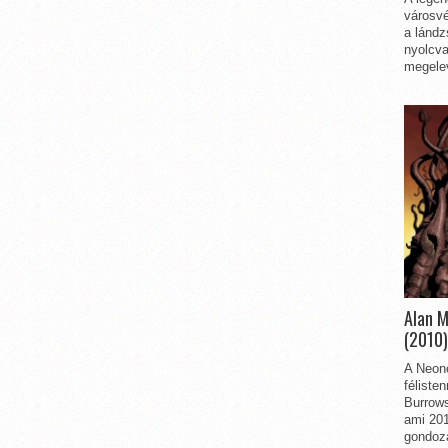
városvé
a lándz
nyolcva
megelev
Alan 
(2010)
A Neon
féliste
Burrows
ami 201
gondozá