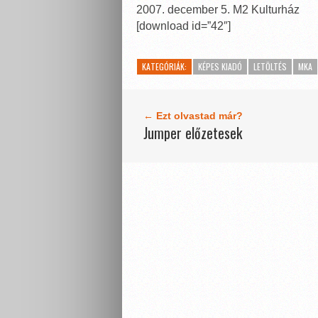
2007. december 5. M2 Kulturház
[download id=”42″]
KATEGÓRIÁK:
KÉPES KIADÓ
LETÖLTÉS
MKA
← Ezt olvastad már?
Jumper előzetesek