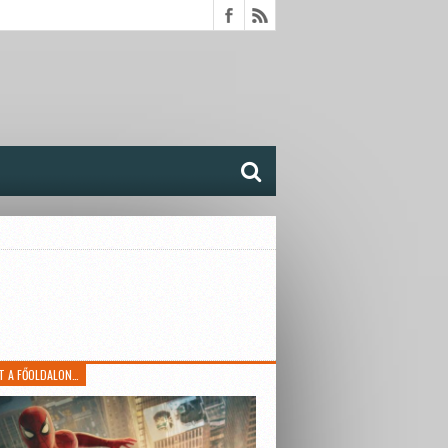
T A FŐOLDALON…