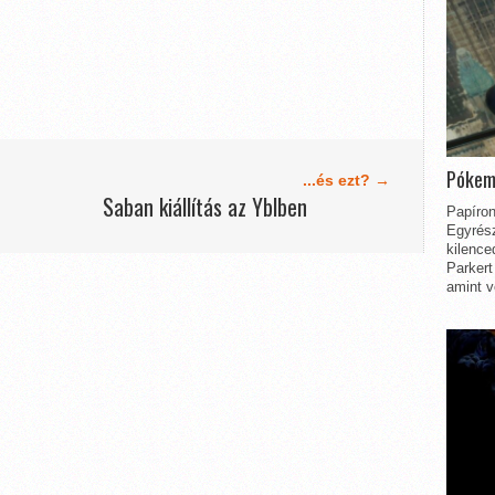
Pókem
...és ezt? →
Saban kiállítás az Yblben
Papíron
Egyrész
kilence
Parkert
amint v