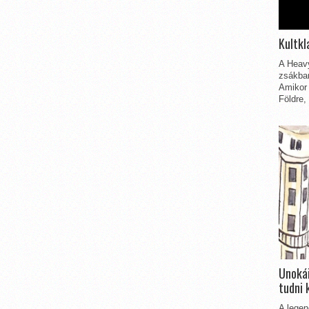
Kultkl
A Heavy
zsákbam
Amikor 
Földre,
Unokái
tudni 
A legen