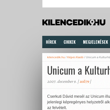
HÍREK
CIKKEK
MEGJELENÉSEK
kilencedik.hu
/
Képes Kiadó
/
Unicum a Kulturh
Unicum a Kultur
2007. december 9. |
zoli79
|
Cserkuti Dávid mesél az Unicum ill
jelenlegi képregényes helyzetről al
az felvételt.