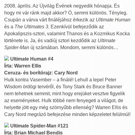
2008. április. Az Újvilág Évének negyedik hónapja. És
hogy mi vár ránk majd akkor? Ó, semmi különös. Tényleg.
Csupán a várva várt fináléjához érkezik az
Ultimate Human
és a
The Ultimates 3
. Ezenkívül befejeződik az
Apokalipszis-sztori, valamint Thanos és a Kozmikus Kocka
története is. Ja, és vadiúj sztori kezdődik az
Ultimate
Spider-Man
új számában. Mondom, semmi különös…
Ultimate Human #4
Írta: Warren Ellis
Ceruza- és borítórajz: Cary Nord
Hulk kontra Vasember – a finálé! Lehull a lepel Peter
Wisdom ördögi tervéről, és Tony Stark és Bruce Banner
nem tehetnek semmit, mint hogy erejüket vesztve figyelik
az eseményeket. Hulk többé nem fenyegeti a világot, de
helyette jött egy még szörnyűbb ellenség? Warren Ellis és
Cary Nord megrázó befejezése minden képzeletet felülmúl!
Ultimate Spider-Man #121
Írta: Brian Michael Bendis