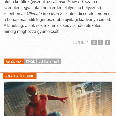
alulra kerültek (viszont az
Ultimate Power
9. száma
szerintem egyáltalán nem érdemel ilyen jó helyezést).
Ellenben az
Ultimate Iron Man 2
szintén dicséretet érdemel
a hónap második legnépszerűbb újvilági kiadványa címért.
A tanulság: a sok-sok reklám és kedvcsináló előzetes
mindig meghozza gyümölcsét!
OLDALAK:
1
2
3
4
KATEGÓRIÁK:
CIKKEK
ULTIMATE NEWS
EZALATT A FŐOLDALON…