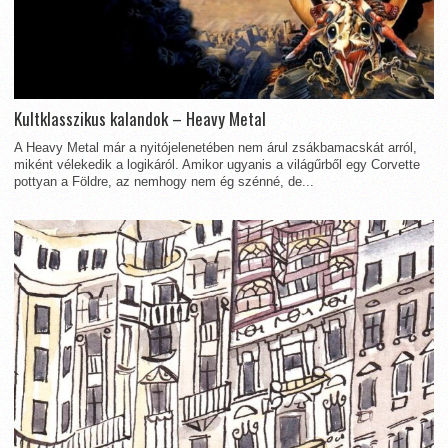
Kultklasszikus kalandok – Heavy Metal
A Heavy Metal már a nyitójelenetében nem árul zsákbamacskát arról,
miként vélekedik a logikáról. Amikor ugyanis a világűrből egy Corvette
pottyan a Földre, az nemhogy nem ég szénné, de...