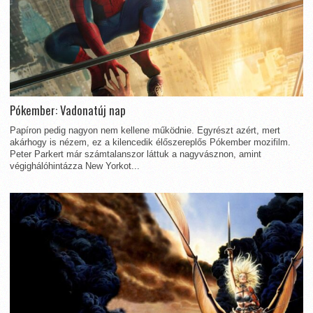
Pókember: Vadonatúj nap
Papíron pedig nagyon nem kellene működnie. Egyrészt azért, mert
akárhogy is nézem, ez a kilencedik élőszereplős Pókember mozifilm.
Peter Parkert már számtalanszor láttuk a nagyvásznon, amint
végighálóhintázza New Yorkot...