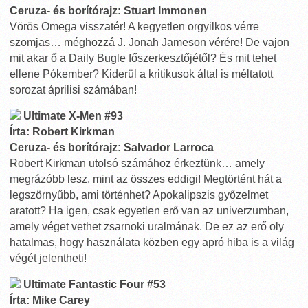
Ceruza- és borítórajz: Stuart Immonen
Vörös Omega visszatér! A kegyetlen orgyilkos vérre
szomjas… méghozzá J. Jonah Jameson vérére! De vajon
mit akar ő a Daily Bugle főszerkesztőjétől? És mit tehet
ellene Pókember? Kiderül a kritikusok által is méltatott
sorozat áprilisi számában!
Ultimate X-Men #93
Írta: Robert Kirkman
Ceruza- és borítórajz: Salvador Larroca
Robert Kirkman utolsó számához érkeztünk… amely
megrázóbb lesz, mint az összes eddigi! Megtörtént hát a
legszörnyűbb, ami történhet? Apokalipszis győzelmet
aratott? Ha igen, csak egyetlen erő van az univerzumban,
amely véget vethet zsarnoki uralmának. De ez az erő oly
hatalmas, hogy használata közben egy apró hiba is a világ
végét jelentheti!
Ultimate Fantastic Four #53
Írta: Mike Carey