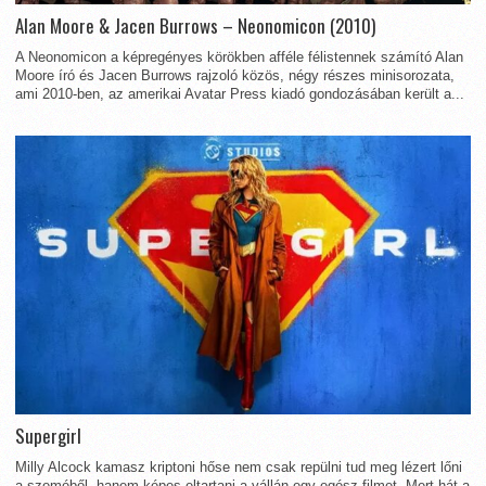
Alan Moore & Jacen Burrows – Neonomicon (2010)
A Neonomicon a képregényes körökben afféle félistennek számító Alan
Moore író és Jacen Burrows rajzoló közös, négy részes minisorozata,
ami 2010-ben, az amerikai Avatar Press kiadó gondozásában került a...
Supergirl
Milly Alcock kamasz kriptoni hőse nem csak repülni tud meg lézert lőni
a szeméből, hanem képes eltartani a vállán egy egész filmet. Mert hát a