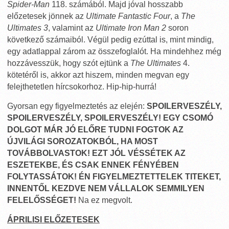
Spider-Man
118. számából. Majd jóval hosszabb
előzetesek jönnek az
Ultimate Fantastic Four
, a
The
Ultimates 3
, valamint az
Ultimate Iron Man 2
soron
következő számaiból. Végül pedig ezúttal is, mint mindig,
egy adatlappal zárom az összefoglalót. Ha mindehhez még
hozzávesszük, hogy szót ejtünk a
The Ultimates
4.
kötetéről is, akkor azt hiszem, minden megvan egy
felejthetetlen hírcsokorhoz. Hip-hip-hurrá!
Gyorsan egy figyelmeztetés az elején:
SPOILERVESZÉLY,
SPOILERVESZÉLY, SPOILERVESZÉLY! EGY CSOMÓ
DOLGOT MÁR JÓ ELŐRE TUDNI FOGTOK AZ
ÚJVILÁGI SOROZATOKBÓL, HA MOST
TOVÁBBOLVASTOK! EZT JÓL VÉSSÉTEK AZ
ESZETEKBE, ÉS CSAK ENNEK FÉNYÉBEN
FOLYTASSÁTOK! ÉN FIGYELMEZTETTELEK TITEKET,
INNENTŐL KEZDVE NEM VÁLLALOK SEMMILYEN
FELELŐSSÉGET!
Na ez megvolt.
ÁPRILISI ELŐZETESEK