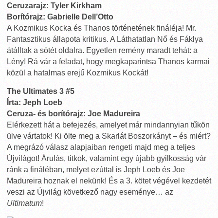
Ceruzarajz: Tyler Kirkham
Borítórajz: Gabrielle Dell’Otto
A Kozmikus Kocka és Thanos történetének fináléja! Mr.
Fantasztikus állapota kritikus. A Láthatatlan Nő és Fáklya
átálltak a sötét oldalra. Egyetlen remény maradt tehát: a
Lény! Rá vár a feladat, hogy megkaparintsa Thanos karmai
közül a hatalmas erejű Kozmikus Kockát!
The Ultimates 3 #5
Írta: Jeph Loeb
Ceruza- és borítórajz: Joe Madureira
Elérkezett hát a befejezés, amelyet már mindannyian tűkön
ülve vártatok! Ki ölte meg a Skarlát Boszorkányt – és miért?
A megrázó válasz alapjaiban rengeti majd meg a teljes
Újvilágot! Árulás, titkok, valamint egy újabb gyilkosság vár
ránk a fináléban, melyet ezúttal is Jeph Loeb és Joe
Madureira hoznak el nekünk! És a 3. kötet végével kezdetét
veszi az Újvilág következő nagy eseménye… az
Ultimatum
!