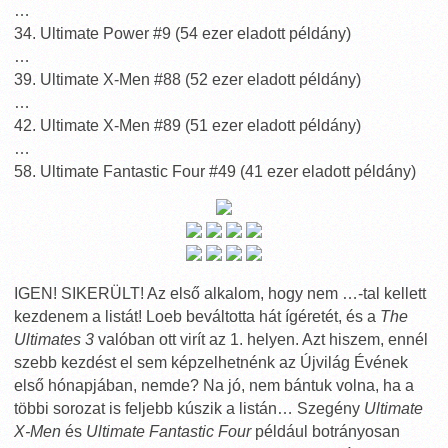
…
34. Ultimate Power #9 (54 ezer eladott példány)
…
39. Ultimate X-Men #88 (52 ezer eladott példány)
…
42. Ultimate X-Men #89 (51 ezer eladott példány)
…
58. Ultimate Fantastic Four #49 (41 ezer eladott példány)
IGEN! SIKERÜLT! Az első alkalom, hogy nem …-tal kellett
kezdenem a listát! Loeb beváltotta hát ígéretét, és a
The
Ultimates 3
valóban ott virít az 1. helyen. Azt hiszem, ennél
szebb kezdést el sem képzelhetnénk az Újvilág Évének
első hónapjában, nemde? Na jó, nem bántuk volna, ha a
többi sorozat is feljebb kúszik a listán… Szegény
Ultimate
X-Men
és
Ultimate Fantastic Four
például botrányosan