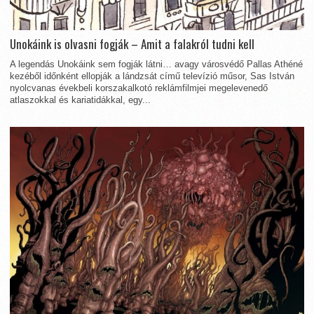
Unokáink is olvasni fogják – Amit a falakról tudni kell
A legendás Unokáink sem fogják látni… avagy városvédő Pallas Athéné
kezéből időnként ellopják a lándzsát című televízió műsor, Sas István
nyolcvanas évekbeli korszakalkotó reklámfilmjei megelevenedő
atlaszokkal és kariatidákkal, egy...