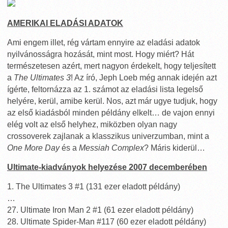
AMERIKAI ELADÁSI ADATOK
Ami engem illet, rég vártam ennyire az eladási adatok
nyilvánosságra hozását, mint most. Hogy miért? Hát
természetesen azért, mert nagyon érdekelt, hogy teljesített
a
The Ultimates 3
! Az író, Jeph Loeb még annak idején azt
ígérte, feltornázza az 1. számot az eladási lista legelső
helyére, kerül, amibe kerül. Nos, azt már ugye tudjuk, hogy
az első kiadásból minden példány elkelt… de vajon ennyi
elég volt az első helyhez, miközben olyan nagy
crossoverek zajlanak a klasszikus univerzumban, mint a
One More Day
és a
Messiah Complex
? Máris kiderül…
Ultimate-kiadványok helyezése 2007 decemberében
1. The Ultimates 3 #1 (131 ezer eladott példány)
…
27. Ultimate Iron Man 2 #1 (61 ezer eladott példány)
28. Ultimate Spider-Man #117 (60 ezer eladott példány)