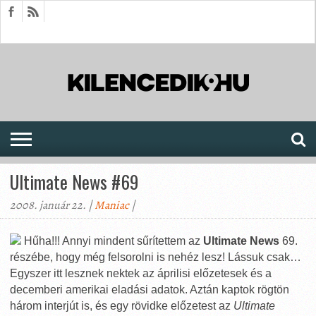
HÍREK
CIKKEK
MEGJELENÉSEK
AKTUÁLIS
SAJTÓARCHÍVUM
FÓRUM
SOROZATOK
Ultimate News #69
2008. január 22. |
Maniac
|
Hűha!!! Annyi mindent sűrítettem az
Ultimate News
69.
részébe, hogy még felsorolni is nehéz lesz! Lássuk csak…
Egyszer itt lesznek nektek az áprilisi előzetesek és a
decemberi amerikai eladási adatok. Aztán kaptok rögtön
három interjút is, és egy rövidke előzetest az
Ultimate