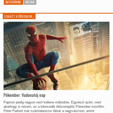
KATEGÓRIÁK:
MOZAIK
EZALATT A FŐOLDALON…
Pókember: Vadonatúj nap
Papíron pedig nagyon nem kellene működnie. Egyrészt azért, mert
akárhogy is nézem, ez a kilencedik élőszereplős Pókember mozifilm.
Peter Parkert már számtalanszor láttuk a nagyvásznon, amint