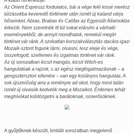
A kiadó ismertetője:
Az Orient Expressz fordulatos, bár a vége felé kissé merész
túlzásokba keveredő története után ismét új kaland várja
hőseinket. Abrax, Brabax és Califax az Egyesült Államokba
érkezik. Nem szeretnék itt túl sokat elárulni a várható
eseményekből, de annyit mondhatok, remekül megírt
történet vár ránk. A szokatlan korszakválasztás dacára igazi
Mozaik-sztorit fogunk lárni, olvasni, lesz eleje és vége,
összefogott, szellemes és izgalmas történet vár ránk.
Az új sorozatban kicsit mangás, kicsit Witch-es
hangulatúak a rajzok, s az egész megfogalmazásnak – a
gengsztersztori ellenére – van egy kislányos hangulata. A
sok újszerűség arra a reményre ad okot, hogy most talán
ismét új olvasók kedvelik meg a Mozaikot. Érdemes tehát
meghívókat küldözgetni a barátoknak, ismerősöknek.
A gyűjtőknek készült, limitált sorozatban megjelenő