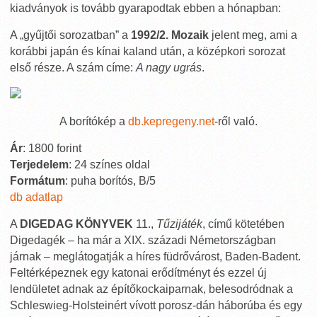
kiadványok is tovább gyarapodtak ebben a hónapban:
A „gyűjtői sorozatban” a
1992/2. Mozaik
jelent meg, ami a
korábbi japán és kínai kaland után, a középkori sorozat
első része. A szám címe:
A nagy ugrás
.
A borítókép a
db.kepregeny.net
-ről való.
Ár
: 1800 forint
Terjedelem
: 24 színes oldal
Formátum
: puha borítós, B/5
db adatlap
A
DIGEDAG KÖNYVEK
11.,
Tűzijáték
, című kötetében
Digedagék – ha már a XIX. századi Németországban
járnak – meglátogatják a híres füdrővárost, Baden-Badent.
Feltérképeznek egy katonai erődítményt és ezzel új
lendületet adnak az építőkockaiparnak, belesodródnak a
Schleswieg-Holsteinért vívott porosz-dán háborúba és egy