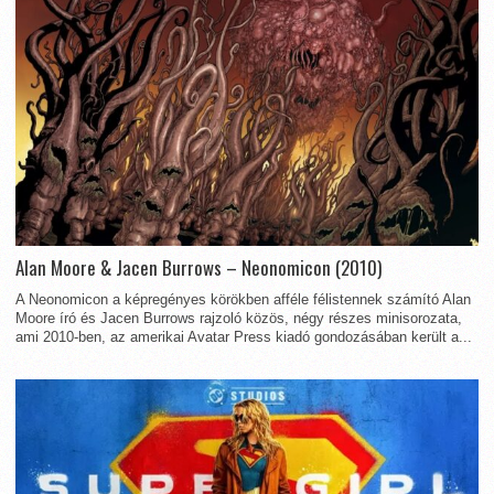
Alan Moore & Jacen Burrows – Neonomicon (2010)
A Neonomicon a képregényes körökben afféle félistennek számító Alan
Moore író és Jacen Burrows rajzoló közös, négy részes minisorozata,
ami 2010-ben, az amerikai Avatar Press kiadó gondozásában került a...