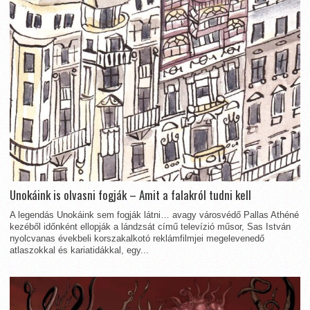
Unokáink is olvasni fogják – Amit a falakról tudni kell
A legendás Unokáink sem fogják látni… avagy városvédő Pallas Athéné
kezéből időnként ellopják a lándzsát című televízió műsor, Sas István
nyolcvanas évekbeli korszakalkotó reklámfilmjei megelevenedő
atlaszokkal és kariatidákkal, egy...