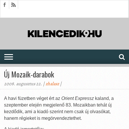
HÍREK
CIKKEK
MEGJELENÉSEK
AKTUÁLIS
SAJTÓARCHÍVUM
FÓRUM
SOROZATOK
Új Mozaik-darabok
2008. augusztus 22. |
zhalasz
|
A havi füzetben véget ért az
Orient Expressz
kaland, a
szeptember elején megjelenő 83. Mozaikban tehát új
kezdődik, ami a kiadó szerint nem csak új olvasókat,
hanem régieket is megörvendeztethet.