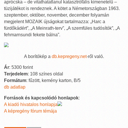
aprócska – de vitathatatlanul katasztrófális kimenetelű –
tüzijátékot is rendeznek. A kötet a Németországban 1963.
szeptember, október, november, december folyamán
megjelent MOZAIK újságokat tartalmazza: „Harc a
fürdőkádért”, „A Meinrath-terv”, „A szemfüles tudósítók”, „A
fehmarnsundi fekete bálna”.
A borítókép a
db.kepregeny.net
-ről való.
Ár
: 5300 forint
Terjedelem
: 108 színes oldal
Formátum
: fűzött, kemény karton, B/5
db adatlap
Források és kapcsolódó honlapok
:
A kiadó hivatalos honlapja
A képregény fórum témája