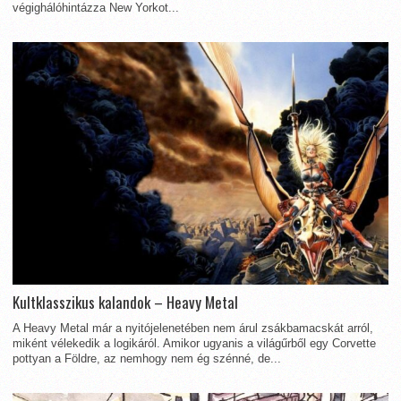
végighálóhintázza New Yorkot...
Kultklasszikus kalandok – Heavy Metal
A Heavy Metal már a nyitójelenetében nem árul zsákbamacskát arról,
miként vélekedik a logikáról. Amikor ugyanis a világűrből egy Corvette
pottyan a Földre, az nemhogy nem ég szénné, de...