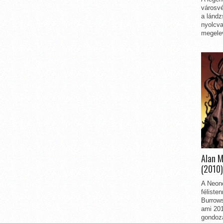
városvé
a lándz
nyolcva
megelev
Alan 
(2010)
A Neon
féliste
Burrows
ami 201
gondozá