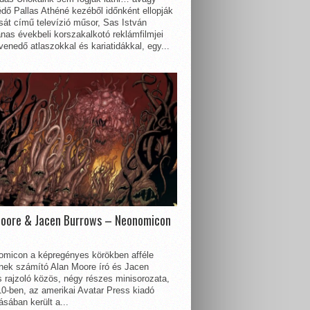
dő Pallas Athéné kezéből időnként ellopják
sát című televízió műsor, Sas István
nas évekbeli korszakalkotó reklámfilmjei
enedő atlaszokkal és kariatidákkal, egy...
Moore & Jacen Burrows – Neonomicon
omicon a képregényes körökben afféle
nnek számító Alan Moore író és Jacen
 rajzoló közös, négy részes minisorozata,
0-ben, az amerikai Avatar Press kiadó
sában került a...