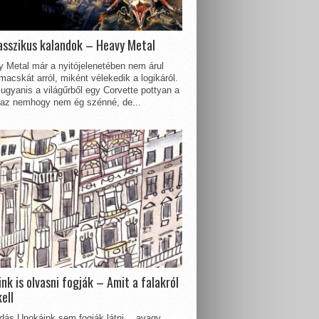
asszikus kalandok – Heavy Metal
 Metal már a nyitójelenetében nem árul
acskát arról, miként vélekedik a logikáról.
ugyanis a világűrből egy Corvette pottyan a
 az nemhogy nem ég szénné, de...
nk is olvasni fogják – Amit a falakról
kell
dás Unokáink sem fogják látni… avagy