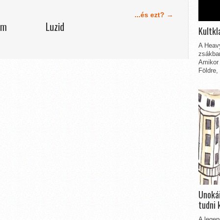
...és ezt? →
ám
Luzid
Kultkl
A Heavy
zsákbam
Amikor 
Földre,
Unokái
tudni 
A legen