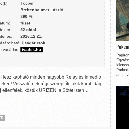
ő(k):
Többen
:
Breitenbaumer László
890 Ft
átum:
füzet
delem:
52 oldal
lenés:
2016.12.21.
ásárolható:
Újságárusok
Pókem
e vásárlás:
ivadek.hu
Papíron
Egyrész
kilence
Parkert
amint v
l lesz kapható minden nagyobb Relay és Inmedio
eken! Visszatérnek régi szereplők, akik körül idáig
 új ellenfelek, köztük URIZEN, a Sötét Isten…
EK