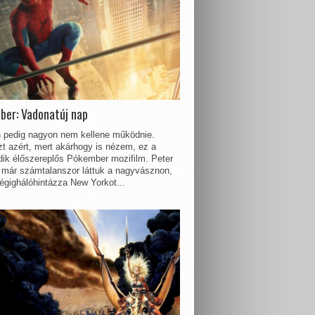
ber: Vadonatúj nap
 pedig nagyon nem kellene működnie.
t azért, mert akárhogy is nézem, ez a
dik élőszereplős Pókember mozifilm. Peter
 már számtalanszor láttuk a nagyvásznon,
égighálóhintázza New Yorkot...