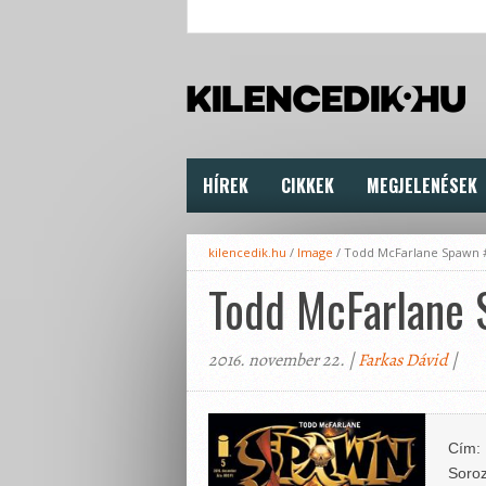
HÍREK
CIKKEK
MEGJELENÉSEK
kilencedik.hu
/
Image
/
Todd McFarlane Spawn 
Todd McFarlane
2016. november 22. |
Farkas Dávid
|
Cím:
Soroz