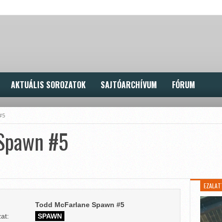
AKTUÁLIS SOROZATOK
SAJTÓARCHÍVUM
FÓRUM
#5
 Spawn #5
EZALAT
Todd McFarlane Spawn #5
at:
SPAWN