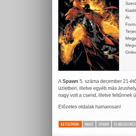
Szerz
Kiadó
Ár:
Form
Terje
Megje
Megv
Onlin
A
Spawn
5. száma december 21-étő
üzletben, illetve egyéb más árushely
nagy volt a csend, illetve feltűnnek
Előzetes oldalak hamarosan!
KATEGÓRIÁK:
IMAGE
SPAWN
ÚJ MEGJELENÉS