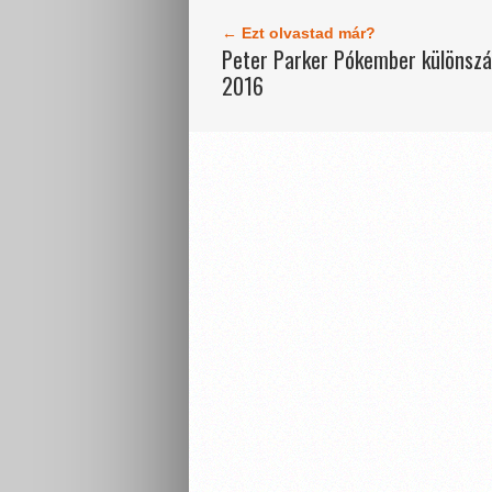
← Ezt olvastad már?
Peter Parker Pókember különsz
2016