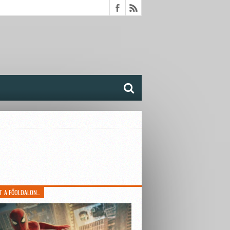
T A FŐOLDALON…