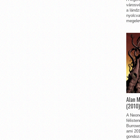
városvé
a lándz
nyolcva
megelev
Alan 
(2010)
A Neon
féliste
Burrows
ami 201
gondozá