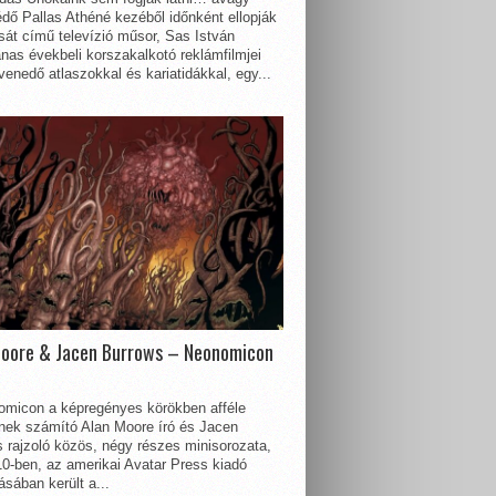
dő Pallas Athéné kezéből időnként ellopják
sát című televízió műsor, Sas István
nas évekbeli korszakalkotó reklámfilmjei
enedő atlaszokkal és kariatidákkal, egy...
Moore & Jacen Burrows – Neonomicon
omicon a képregényes körökben afféle
nnek számító Alan Moore író és Jacen
 rajzoló közös, négy részes minisorozata,
0-ben, az amerikai Avatar Press kiadó
sában került a...