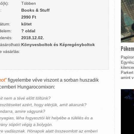
ő(k):
Többen
:
Books & Stuff
2990 Ft
átum:
kötet
delem:
? oldal
lenés:
2018.12.02.
ásárolható:
Könyvesboltok és Képregényboltok
Pókem
e vásárlás:
Papíron
Egyrész
kilence
Parkert
amint v
ot”
figyelembe véve viszont a sorban huszadik
decemberi Hungarocomixon:
t nem a tévé előtt töltünk?
feszítéseket azért, hogy elérjük, amit akarunk?
indarra, amire vágyunk?
agias, léha fogyasztói lét helyébe a túlélés és a
rvány söpört végig a bolygón.
őkre vadásznak. Hónapok alatt összeomlott az emberi