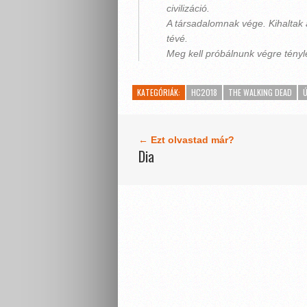
civilizáció.
A társadalomnak vége. Kihaltak 
tévé.
Meg kell próbálnunk végre tényleg
KATEGÓRIÁK:
HC2018
THE WALKING DEAD
Ú
← Ezt olvastad már?
Dia