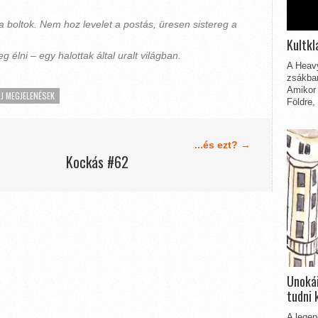
a boltok. Nem hoz levelet a postás, üresen sistereg a
Kultkl
 élni – egy halottak által uralt világban.
A Heavy
zsákbam
Amikor 
J MEGJELENÉSEK
Földre,
...és ezt? →
Kockás #62
Unokái
tudni 
A legen