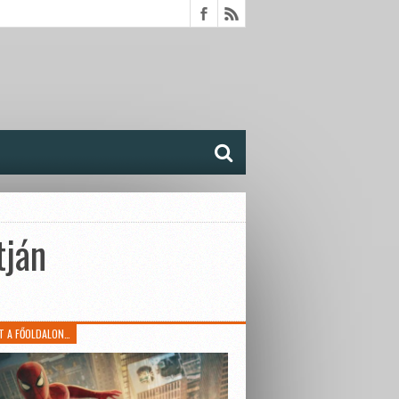
tján
T A FŐOLDALON…