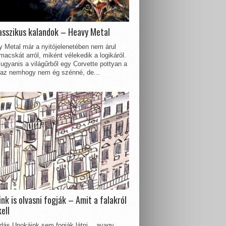
asszikus kalandok – Heavy Metal
 Metal már a nyitójelenetében nem árul
acskát arról, miként vélekedik a logikáról.
ugyanis a világűrből egy Corvette pottyan a
 az nemhogy nem ég szénné, de...
nk is olvasni fogják – Amit a falakról
kell
dás Unokáink sem fogják látni… avagy