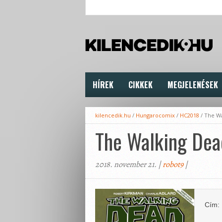
HÍREK
CIKKEK
MEGJELENÉSEK
kilencedik.hu
/
Hungarocomix
/
HC2018
/
The Wa
The Walking Dea
2018. november 21. |
robot9
|
Cím: