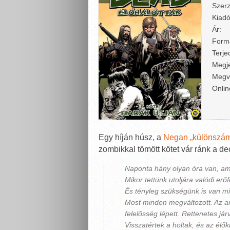
Szerz
Kiadó
Ár:
Form
Terje
Megje
Megv
Onlin
Egy híján húsz, a
Negan „különszám
zombikkal tömött kötet vár ránk a 
Naponta hány olyan óra van, ami
Mikor tettünk utoljára valódi erő
És tényleg szükségünk is van m
Most minden megváltozott. Az any
felelősség lépett. Rettenetes já
Visszatértek a holtak, és az él