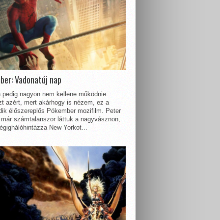
ber: Vadonatúj nap
 pedig nagyon nem kellene működnie.
t azért, mert akárhogy is nézem, ez a
dik élőszereplős Pókember mozifilm. Peter
 már számtalanszor láttuk a nagyvásznon,
égighálóhintázza New Yorkot...