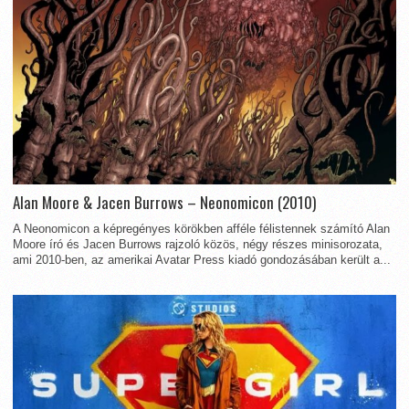
Alan Moore & Jacen Burrows – Neonomicon (2010)
A Neonomicon a képregényes körökben afféle félistennek számító Alan
Moore író és Jacen Burrows rajzoló közös, négy részes minisorozata,
ami 2010-ben, az amerikai Avatar Press kiadó gondozásában került a...