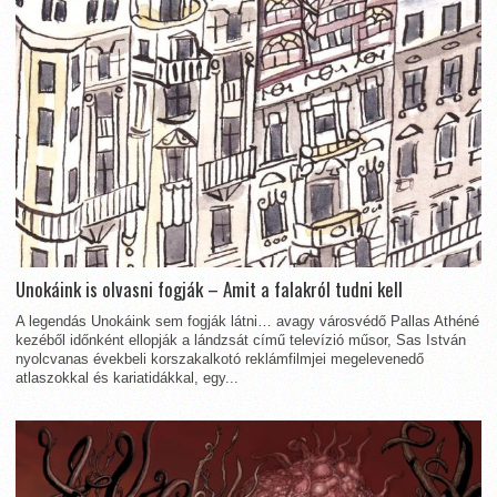
Unokáink is olvasni fogják – Amit a falakról tudni kell
A legendás Unokáink sem fogják látni… avagy városvédő Pallas Athéné
kezéből időnként ellopják a lándzsát című televízió műsor, Sas István
nyolcvanas évekbeli korszakalkotó reklámfilmjei megelevenedő
atlaszokkal és kariatidákkal, egy...