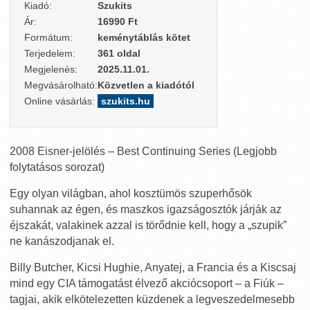
Kiadó:
Szukits
Ár:
16990 Ft
Formátum:
keménytáblás kötet
Terjedelem:
361 oldal
Megjelenés:
2025.11.01.
Megvásárolható:
Közvetlen a kiadótól
Online vásárlás:
szukits.hu
2008 Eisner-jelölés – Best Continuing Series (Legjobb
folytatásos sorozat)
Egy olyan világban, ahol kosztümös szuperhősök
suhannak az égen, és maszkos igazságosztók járják az
éjszakát, valakinek azzal is törődnie kell, hogy a „szupik”
ne kanászodjanak el.
Billy Butcher, Kicsi Hughie, Anyatej, a Francia és a Kiscsaj
mind egy CIA támogatást élvező akciócsoport – a Fiúk –
tagjai, akik elkötelezetten küzdenek a legveszedelmesebb