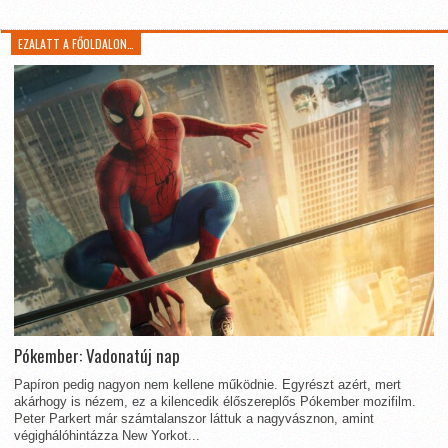
EZALATT A FŐOLDALON…
Pókember: Vadonatúj nap
Papíron pedig nagyon nem kellene működnie. Egyrészt azért, mert
akárhogy is nézem, ez a kilencedik élőszereplős Pókember mozifilm.
Peter Parkert már számtalanszor láttuk a nagyvásznon, amint
végighálóhintázza New Yorkot...