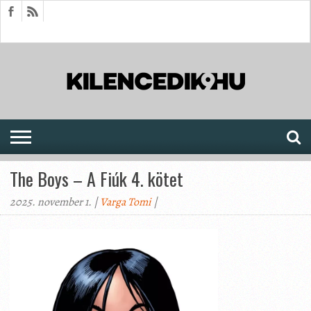
HÍREK
CIKKEK
MEGJELENÉSEK
AKTUÁLIS
SAJTÓARCHÍVUM
FÓRUM
SOROZATOK
The Boys – A Fiúk 4. kötet
2025. november 1. |
Varga Tomi
|