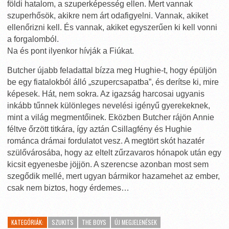
földi hatalom, a szuperképesség ellen. Mert vannak
szuperhősök, akikre nem árt odafigyelni. Vannak, akiket
ellenőrizni kell. És vannak, akiket egyszerűen ki kell vonni
a forgalomból.
Na és pont ilyenkor hívják a Fiúkat.
Butcher újabb feladattal bízza meg Hughie-t, hogy épüljön
be egy fiatalokból álló „szupercsapatba”, és derítse ki, mire
képesek. Hát, nem sokra. Az igazság harcosai ugyanis
inkább tűnnek különleges nevelési igényű gyerekeknek,
mint a világ megmentőinek. Eközben Butcher rájön Annie
féltve őrzött titkára, így aztán Csillagfény és Hughie
románca drámai fordulatot vesz. A megtört skót hazatér
szülővárosába, hogy az eltelt zűrzavaros hónapok után egy
kicsit egyenesbe jöjjön. A szerencse azonban most sem
szegődik mellé, mert ugyan bármikor hazamehet az ember,
csak nem biztos, hogy érdemes…
KATEGÓRIÁK:
SZUKITS
THE BOYS
ÚJ MEGJELENÉSEK