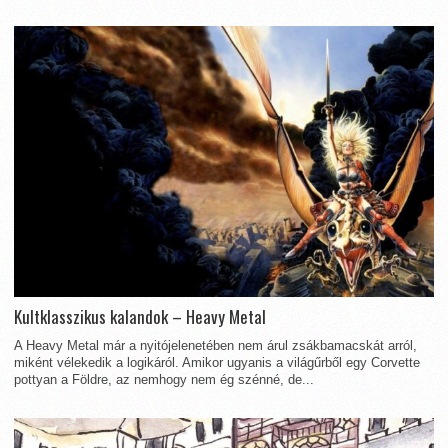
Kultklasszikus kalandok – Heavy Metal
A Heavy Metal már a nyitójelenetében nem árul zsákbamacskát arról,
miként vélekedik a logikáról. Amikor ugyanis a világűrből egy Corvette
pottyan a Földre, az nemhogy nem ég szénné, de...