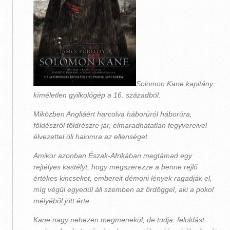
Solomon Kane kapitány
kíméletlen gyilkológép a 16. századból.
Miközben Angliáért harcolva háborúról háborúra,
földészről földrészre jár, elmaradhatatlan fegyvereivel
élvezettel öli halomra az ellenséget.
Amikor azonban Észak-Afrikában megtámad egy
rejtélyes kastélyt, hogy megszerezze a benne rejlő
értékes kincseket, embereit démoni lények ragadják el,
míg végül egyedül áll szemben az ördöggel, aki a pokol
mélyéből jött érte.
Kane nagy nehezen megmenekül, de tudja: feloldást