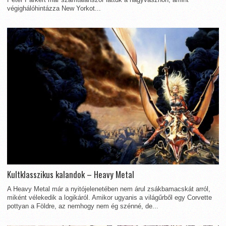
végighálóhintázza New Yorkot...
Kultklasszikus kalandok – Heavy Metal
A Heavy Metal már a nyitójelenetében nem árul zsákbamacskát arról,
miként vélekedik a logikáról. Amikor ugyanis a világűrből egy Corvette
pottyan a Földre, az nemhogy nem ég szénné, de...