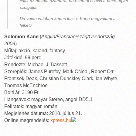
csak az hozhat számára, ha ezentúl csakis a béke ügyét
szolgálja.
Da vajon valóban képes lesz-e Kane megváltani a
lelkét?
Solomon Kane
(
Anglia/Franciaország/Csehország –
2009
)
Műfaj: akció, kaland, fantasy
Játékidő: 99 perc
Rendezte: Michael J. Bassett
Szereplők: James Purefoy, Mark ONeal, Robert Orr,
Frantisek Deak, Christian Dunckley Clark, Ian Whyte,
Thomas McEnchroe
Bolti ár: 3190 Ft
Hangsávok: magyar Stereo, angol DD5.1
Feliratok: magyar, román
Megjelenés dátuma: 2010. július 21.
Online megrendelés:
xpress.hu