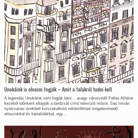
Unokáink is olvasni fogják – Amit a falakról tudni kell
A legendás Unokáink sem fogják látni… avagy városvédő Pallas Athéné
kezéből időnként ellopják a lándzsát című televízió műsor, Sas István
nyolcvanas évekbeli korszakalkotó reklámfilmjei megelevenedő
atlaszokkal és kariatidákkal, egy...