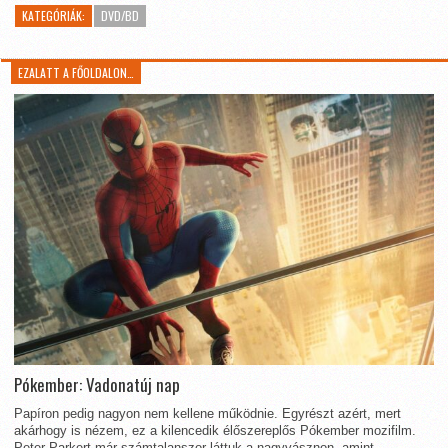
KATEGÓRIÁK:
DVD/BD
EZALATT A FŐOLDALON…
Pókember: Vadonatúj nap
Papíron pedig nagyon nem kellene működnie. Egyrészt azért, mert
akárhogy is nézem, ez a kilencedik élőszereplős Pókember mozifilm.
Peter Parkert már számtalanszor láttuk a nagyvásznon, amint