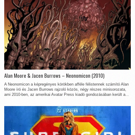
Alan Moore & Jacen Burrows – Neonomicon (2010)
A Neonomicon a képregényes körökben afféle félistennek számító Alan
Moore író és Jacen Burrows rajzoló közös, négy részes minisorozata,
ami 2010-ben, az amerikai Avatar Press kiadó gondozásában került a...