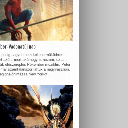
ber: Vadonatúj nap
 pedig nagyon nem kellene működnie.
t azért, mert akárhogy is nézem, ez a
dik élőszereplős Pókember mozifilm. Peter
 már számtalanszor láttuk a nagyvásznon,
égighálóhintázza New Yorkot...