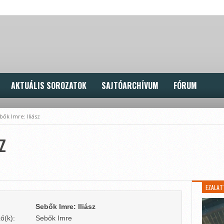
AKTUÁLIS SOROZATOK
SAJTÓARCHÍVUM
FÓRUM
bők Imre: Iliász
z
EZALAT
Sebők Imre: Iliász
ő(k):
Sebők Imre