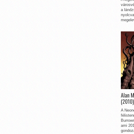
városvé
a lándz
nyolcva
megelev
Alan 
(2010)
A Neon
féliste
Burrows
ami 201
gondozá