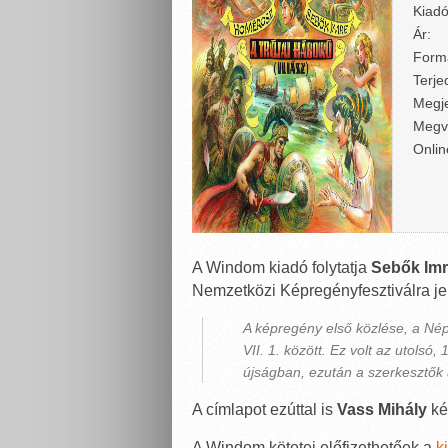
Kiadó
Ár:
Form
Terje
Megje
Megv
Onlin
A Windom kiadó folytatja
Sebők Im
Nemzetközi Képregényfesztiválra je
A képregény első közlése, a Néps
VII. 1. között. Ez volt az utolsó
újságban, ezután a szerkesztők á
A címlapot ezúttal is
Vass Mihály
kés
A Windom kötetei előfizethetőek a
k