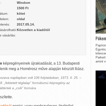
:
Windom
1500 Ft
átum:
kötet
delem:
oldal
lenés:
2017.05.14.
ásárolható:
Közvetlen a kiadótól
e vásárlás:
Pókem
Papíron
Egyrész
kilence
Parkert
amint v
re
képregényeinek újrakiadását, a 13. Budapesti
lenik meg a Homérosz műve alapján készült Iliász.
zava napilapban volt 106 folytatásban, 1973. II. 25. –
, 18. „fektetett téglalap” formátumú képregény az
ttértek a „csík” formára.
zítette.
iadónál
postai, vagy rendezvényes átvétellel.