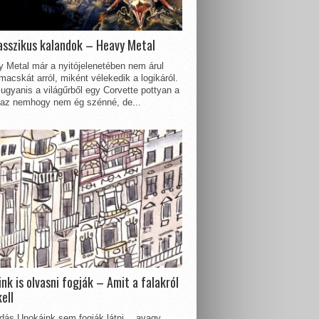
asszikus kalandok – Heavy Metal
 Metal már a nyitójelenetében nem árul
acskát arról, miként vélekedik a logikáról.
ugyanis a világűrből egy Corvette pottyan a
 az nemhogy nem ég szénné, de...
nk is olvasni fogják – Amit a falakról
kell
dás Unokáink sem fogják látni… avagy