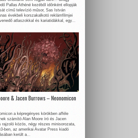
dő Pallas Athéné kezéből időnként ellopják
sát című televízió műsor, Sas István
nas évekbeli korszakalkotó reklámfilmjei
enedő atlaszokkal és kariatidákkal, egy...
Moore & Jacen Burrows – Neonomicon
omicon a képregényes körökben afféle
nnek számító Alan Moore író és Jacen
 rajzoló közös, négy részes minisorozata,
0-ben, az amerikai Avatar Press kiadó
sában került a...