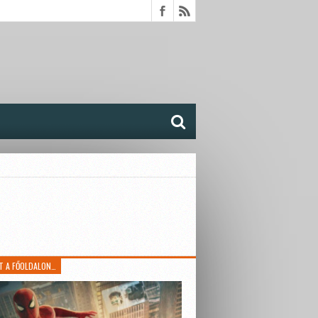
T A FŐOLDALON…