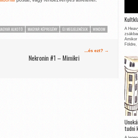
Kultkl
A Heavy
MAGYAR ALKOTÓ
MAGYAR KÉPREGÉNY
ÚJ MEGJELENÉSEK
WINDOM
zsákbam
Amikor 
Földre,
...és ezt? →
Nekronin #1 – Mimikri
Unokái
tudni 
A legen