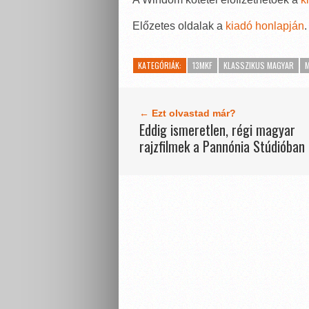
Előzetes oldalak a
kiadó honlapján
.
KATEGÓRIÁK:
13MKF
KLASSZIKUS MAGYAR
← Ezt olvastad már?
Eddig ismeretlen, régi magyar
rajzfilmek a Pannónia Stúdióban