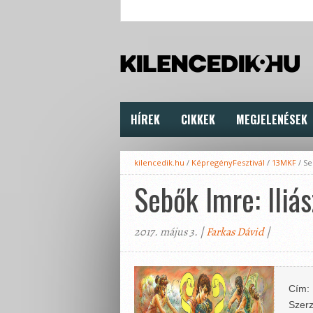
HÍREK
CIKKEK
MEGJELENÉSEK
kilencedik.hu
/
KépregényFesztivál
/
13MKF
/
Se
Sebők Imre: Iliás
2017. május 3. |
Farkas Dávid
|
Cím:
Szerz