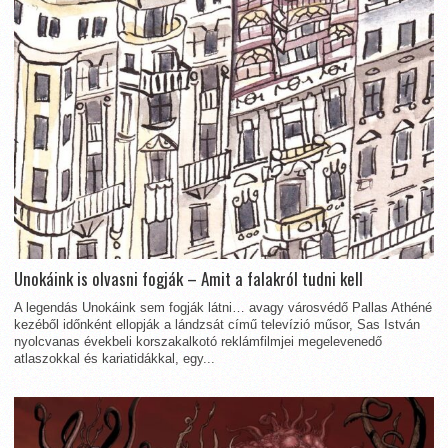
Unokáink is olvasni fogják – Amit a falakról tudni kell
A legendás Unokáink sem fogják látni… avagy városvédő Pallas Athéné
kezéből időnként ellopják a lándzsát című televízió műsor, Sas István
nyolcvanas évekbeli korszakalkotó reklámfilmjei megelevenedő
atlaszokkal és kariatidákkal, egy...