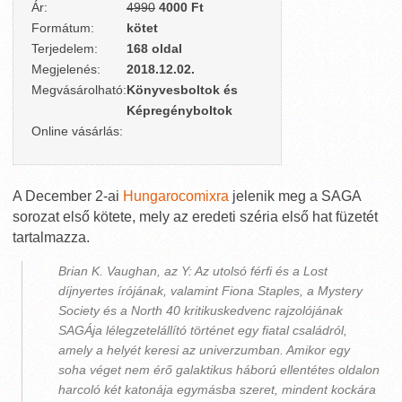
Ár:
4990
4000 Ft
Formátum:
kötet
Terjedelem:
168 oldal
Megjelenés:
2018.12.02.
Megvásárolható:
Könyvesboltok és
Képregényboltok
Online vásárlás:
A December 2-ai
Hungarocomixra
jelenik meg a SAGA
sorozat első kötete, mely az eredeti széria első hat füzetét
tartalmazza.
Brian K. Vaughan, az Y: Az utolsó férfi és a Lost
díjnyertes írójának, valamint Fiona Staples, a Mystery
Society és a North 40 kritikuskedvenc rajzolójának
SAGÁja lélegzetelállító történet egy fiatal családról,
amely a helyét keresi az univerzumban. Amikor egy
soha véget nem érő galaktikus háború ellentétes oldalon
harcoló két katonája egymásba szeret, mindent kockára