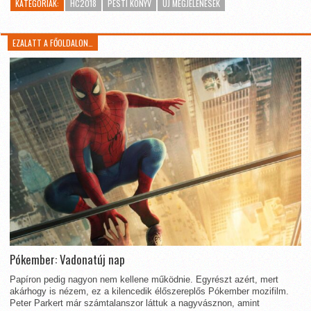
KATEGÓRIÁK:
HC2018
PESTI KÖNYV
ÚJ MEGJELENÉSEK
EZALATT A FŐOLDALON…
Pókember: Vadonatúj nap
Papíron pedig nagyon nem kellene működnie. Egyrészt azért, mert
akárhogy is nézem, ez a kilencedik élőszereplős Pókember mozifilm.
Peter Parkert már számtalanszor láttuk a nagyvásznon, amint