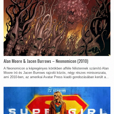
Alan Moore & Jacen Burrows – Neonomicon (2010)
A Neonomicon a képregényes körökben afféle félistennek számító Alan
Moore író és Jacen Burrows rajzoló közös, négy részes minisorozata,
ami 2010-ben, az amerikai Avatar Press kiadó gondozásában került a...