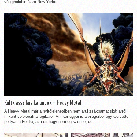
végighálóhintázza New Yorkot...
Kultklasszikus kalandok – Heavy Metal
A Heavy Metal már a nyitójelenetében nem árul zsákbamacskát arról,
miként vélekedik a logikáról. Amikor ugyanis a világűrből egy Corvette
pottyan a Földre, az nemhogy nem ég szénné, de...