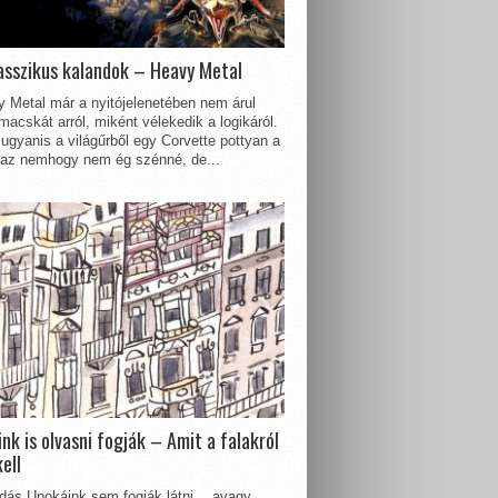
asszikus kalandok – Heavy Metal
 Metal már a nyitójelenetében nem árul
acskát arról, miként vélekedik a logikáról.
ugyanis a világűrből egy Corvette pottyan a
 az nemhogy nem ég szénné, de...
nk is olvasni fogják – Amit a falakról
kell
dás Unokáink sem fogják látni… avagy