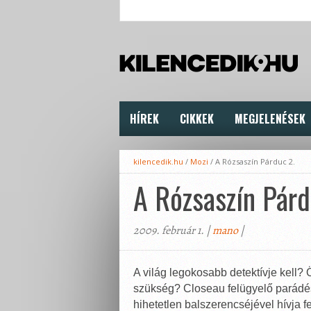
HÍREK
CIKKEK
MEGJELENÉSEK
kilencedik.hu
/
Mozi
/
A Rózsaszín Párduc 2.
A Rózsaszín Párd
2009. február 1. |
mano
|
A világ legokosabb detektívje kell? 
szükség? Closeau felügyelő parádés
hihetetlen balszerencséjével hívja f