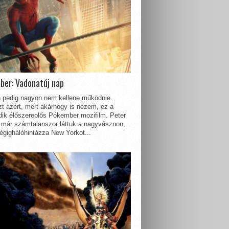
ber: Vadonatúj nap
 pedig nagyon nem kellene működnie.
t azért, mert akárhogy is nézem, ez a
dik élőszereplős Pókember mozifilm. Peter
 már számtalanszor láttuk a nagyvásznon,
égighálóhintázza New Yorkot...