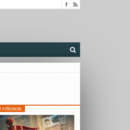
T A FŐOLDALON…