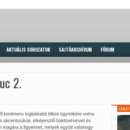
AKTUÁLIS SOROZATOK
SAJTÓARCHÍVUM
FÓRUM
uc 2.
EZALAT
Öt kontinens legbátrabb titkos ügynökére volna
 akcentusával, elképesztő baklövéseivel és
el magára a figyelmet, melyek együtt valahogy