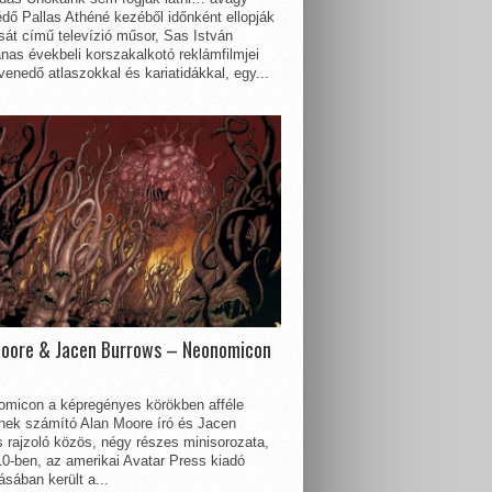
dő Pallas Athéné kezéből időnként ellopják
sát című televízió műsor, Sas István
nas évekbeli korszakalkotó reklámfilmjei
enedő atlaszokkal és kariatidákkal, egy...
Moore & Jacen Burrows – Neonomicon
omicon a képregényes körökben afféle
nnek számító Alan Moore író és Jacen
 rajzoló közös, négy részes minisorozata,
0-ben, az amerikai Avatar Press kiadó
sában került a...