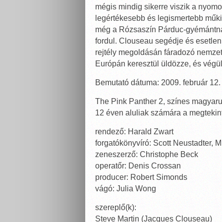
mégis mindig sikerre viszik a nyomoz
legértékesebb és legismertebb műki
még a Rózsaszín Párduc-gyémántnak
fordul. Clouseau segédje és esetle
rejtély megoldásán fáradozó nemzet
Európán keresztül üldözze, és végül,
Bemutató dátuma: 2009. február 12.
The Pink Panther 2, színes magyarul
12 éven aluliak számára a megtekint
rendező: Harald Zwart
forgatókönyvíró: Scott Neustadter, 
zeneszerző: Christophe Beck
operatőr: Denis Crossan
producer: Robert Simonds
vágó: Julia Wong
szereplő(k):
Steve Martin (Jacques Clouseau)