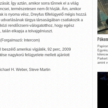
ását. Így aztán, amikor sorra tűnnek el a világ
ncsei, természetesen nem őt hívják. Ám, amikor
 is nyoma vész, Dreyfus főfelügyelő mégis hozzá
n udvarlásának tárgya társaságában csatlakozik a
közi rendőrzseni-válogatotthoz, hogy egész
 talán elkapja a tolvajgéniuszt.
Pókem
 (Forgalmazó: Intercom)
Papíron
 beszélő amerikai vígjáték, 92 perc, 2009
Egyrész
kilence
ése nagykorú felügyelete mellett ajánlott
Parkert
amint v
Michael H. Weber, Steve Martin