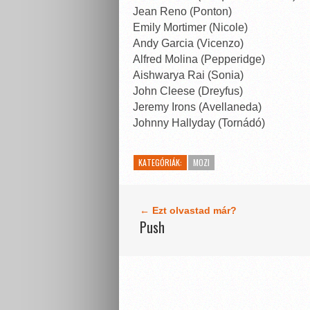
Jean Reno (Ponton)
Emily Mortimer (Nicole)
Andy Garcia (Vicenzo)
Alfred Molina (Pepperidge)
Aishwarya Rai (Sonia)
John Cleese (Dreyfus)
Jeremy Irons (Avellaneda)
Johnny Hallyday (Tornádó)
KATEGÓRIÁK:
MOZI
← Ezt olvastad már?
Push