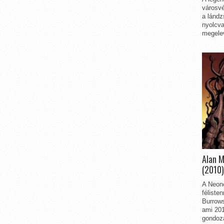
városvé
a lándz
nyolcva
megelev
Alan 
(2010)
A Neon
féliste
Burrows
ami 201
gondozá