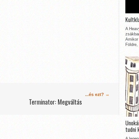
Kultkl
A Heavy
zsákbam
Amikor 
Földre,
...és ezt? →
Terminator: Megváltás
Unokái
tudni 
A legen