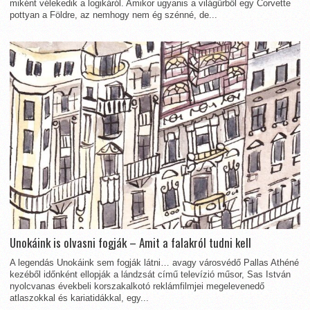
miként vélekedik a logikáról. Amikor ugyanis a világűrből egy Corvette
pottyan a Földre, az nemhogy nem ég szénné, de...
Unokáink is olvasni fogják – Amit a falakról tudni kell
A legendás Unokáink sem fogják látni… avagy városvédő Pallas Athéné
kezéből időnként ellopják a lándzsát című televízió műsor, Sas István
nyolcvanas évekbeli korszakalkotó reklámfilmjei megelevenedő
atlaszokkal és kariatidákkal, egy...