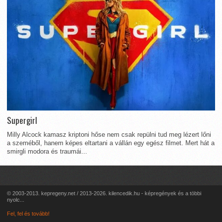
Supergirl
Milly Alcock kamasz kriptoni hőse nem csak repülni tud meg lézert lőni
a szeméből, hanem képes eltartani a vállán egy egész filmet. Mert hát a
smirgli modora és traumái...
© 2003-2013. kepregeny.net / 2013-2026. kilencedik.hu - képregények és a többi
nyolc...
Fel, fel és tovább!