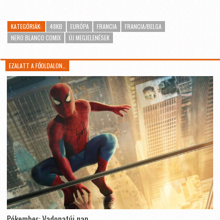
KATEGÓRIÁK:
48KB
EURÓPA
FRANCIA
FRANCIA/BELGA
NERO BLANCO COMIX
ÚJ MEGJELENÉSEK
EZALATT A FŐOLDALON…
Pókember: Vadonatúj nap