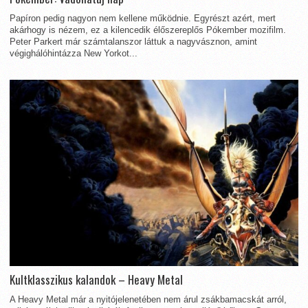
Papíron pedig nagyon nem kellene működnie. Egyrészt azért, mert
akárhogy is nézem, ez a kilencedik élőszereplős Pókember mozifilm.
Peter Parkert már számtalanszor láttuk a nagyvásznon, amint
végighálóhintázza New Yorkot...
Kultklasszikus kalandok – Heavy Metal
A Heavy Metal már a nyitójelenetében nem árul zsákbamacskát arról,