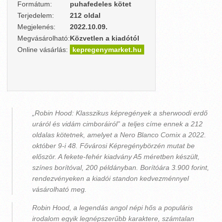
Formátum:
puhafedeles kötet
Terjedelem:
212 oldal
Megjelenés:
2022.10.09.
Megvásárolható:
Közvetlen a kiadótól
Online vásárlás:
kepregenymarket.hu
„Robin Hood: Klasszikus képregények a sherwoodi erdő
uráról és vidám cimboráiról” a teljes címe ennek a 212
oldalas kötetnek, amelyet a Nero Blanco Comix a 2022.
október 9-i 48. Fővárosi Képregénybörzén mutat be
először. A fekete-fehér kiadvány A5 méretben készült,
színes borítóval, 200 példányban. Borítóára 3.900 forint,
rendezvényeken a kiadói standon kedvezménnyel
vásárolható meg.
Robin Hood, a legendás angol népi hős a populáris
irodalom egyik legnépszerűbb karaktere, számtalan