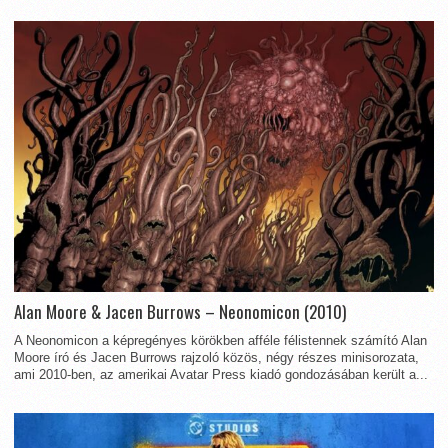
Alan Moore & Jacen Burrows – Neonomicon (2010)
A Neonomicon a képregényes körökben afféle félistennek számító Alan
Moore író és Jacen Burrows rajzoló közös, négy részes minisorozata,
ami 2010-ben, az amerikai Avatar Press kiadó gondozásában került a...