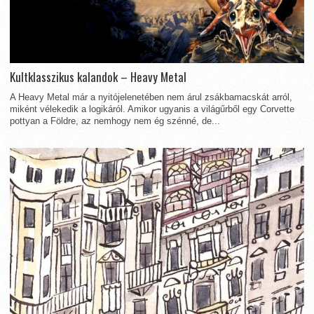
Kultklasszikus kalandok – Heavy Metal
A Heavy Metal már a nyitójelenetében nem árul zsákbamacskát arról,
miként vélekedik a logikáról. Amikor ugyanis a világűrből egy Corvette
pottyan a Földre, az nemhogy nem ég szénné, de...