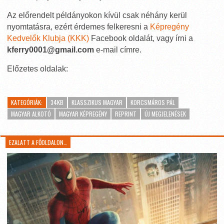
Az előrendelt példányokon kívül csak néhány kerül
nyomtatásra, ezért érdemes felkeresni a
Képregény
Kedvelők Klubja (KKK)
Facebook oldalát, vagy írni a
kferry0001@gmail.com
e-mail címre.
Előzetes oldalak:
KATEGÓRIÁK:
34KB
KLASSZIKUS MAGYAR
KORCSMÁROS PÁL
MAGYAR ALKOTÓ
MAGYAR KÉPREGÉNY
REPRINT
ÚJ MEGJELENÉSEK
EZALATT A FŐOLDALON…