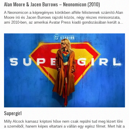
Alan Moore & Jacen Burrows – Neonomicon (2010)
A Neonomicon a képregényes körökben afféle félistennek számító Alan
Moore író és Jacen Burrows rajzoló közös, négy részes minisorozata,
ami 2010-ben, az amerikai Avatar Press kiadó gondozásában került a...
Supergirl
Milly Alcock kamasz kriptoni hőse nem csak repülni tud meg lézert lőni
a szeméből, hanem képes eltartani a vállán egy egész filmet. Mert hát a