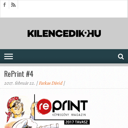
HÍREK
CIKKEK
MEGJELENÉSEK
AKTUÁLIS
SAJTÓARCHÍVUM
FÓRUM
SOROZATOK
RePrint #4
2017. február 22. |
Farkas Dávid
|