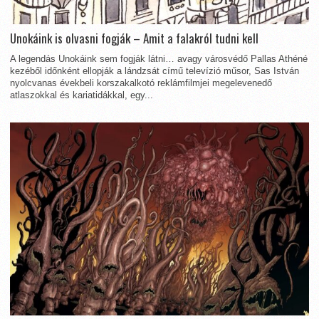
Unokáink is olvasni fogják – Amit a falakról tudni kell
A legendás Unokáink sem fogják látni… avagy városvédő Pallas Athéné
kezéből időnként ellopják a lándzsát című televízió műsor, Sas István
nyolcvanas évekbeli korszakalkotó reklámfilmjei megelevenedő
atlaszokkal és kariatidákkal, egy...