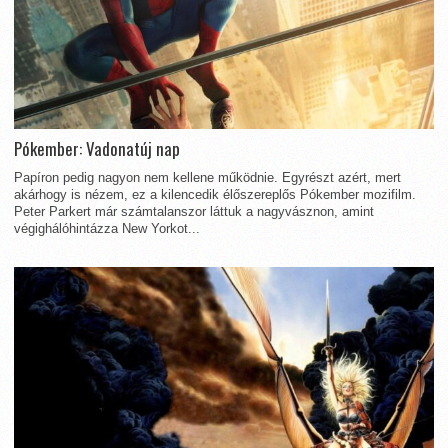
Pókember: Vadonatúj nap
Papíron pedig nagyon nem kellene működnie. Egyrészt azért, mert
akárhogy is nézem, ez a kilencedik élőszereplős Pókember mozifilm.
Peter Parkert már számtalanszor láttuk a nagyvásznon, amint
végighálóhintázza New Yorkot...