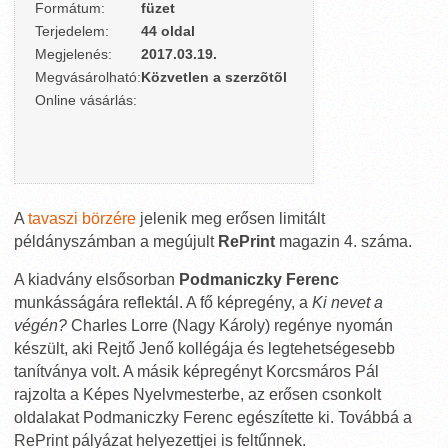
Formátum:
füzet
Terjedelem:
44 oldal
Megjelenés:
2017.03.19.
Megvásárolható:
Közvetlen a szerzõtõl
Online vásárlás:
A
tavaszi börzére
jelenik meg erősen limitált
példányszámban a megújult
RePrint
magazin 4. száma.
A kiadvány elsősorban
Podmaniczky Ferenc
munkásságára reflektál. A fő képregény, a
Ki nevet a
végén?
Charles Lorre (Nagy Károly) regénye nyomán
készült, aki Rejtő Jenő kollégája és legtehetségesebb
tanítványa volt. A másik képregényt Korcsmáros Pál
rajzolta a Képes Nyelvmesterbe, az erősen csonkolt
oldalakat Podmaniczky Ferenc egészítette ki. Továbbá a
RePrint pályázat helyezettjei is feltűnnek.