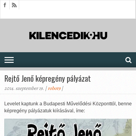
HÍREK
CIKKEK
MEGJELENÉSEK
AKTUÁLIS
SAJTÓARCHÍVUM
FÓRUM
SOROZATOK
Rejtő Jenő képregény pályázat
2014. szeptember 19. |
robot9
|
Levelet kaptunk a Budapesti Művelődési Központtól, benne
képregény pályázatuk kiírásával, íme: