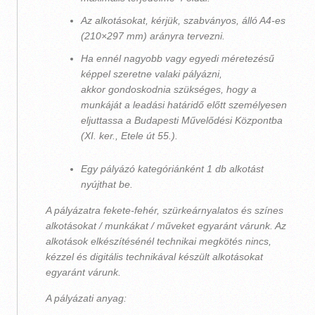
Az alkotásokat, kérjük, szabványos, álló A4-es
(210×297 mm) arányra tervezni.
Ha ennél nagyobb vagy egyedi méretezésű
képpel szeretne valaki pályázni,
akkor gondoskodnia szükséges, hogy a
munkáját a leadási határidő előtt személyesen
eljuttassa a Budapesti Művelődési Központba
(XI. ker., Etele út 55.).
Egy pályázó kategóriánként 1 db alkotást
nyújthat be.
A pályázatra fekete-fehér, szürkeárnyalatos és színes
alkotásokat / munkákat / műveket egyaránt várunk. Az
alkotások elkészítésénél technikai megkötés nincs,
kézzel és digitális technikával készült alkotásokat
egyaránt várunk.
A pályázati anyag: