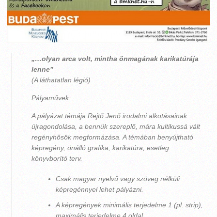
„…olyan arca volt, mintha önmagának karikatúrája
lenne”
(A láthatatlan légió)
Pályaművek:
A pályázat témája Rejtő Jenő irodalmi alkotásainak
újragondolása, a bennük szereplő, mára kultikussá vált
regényhősök megformázása. A témában benyújtható
képregény, önálló grafika, karikatúra, esetleg
könyvborító terv.
Csak magyar nyelvű vagy szöveg nélküli
képregénnyel lehet pályázni.
A képregények minimális terjedelme 1 (pl. strip),
maximális terjedelme 4 oldal.