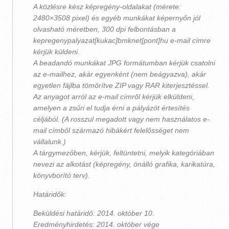
A közlésre kész képregény-oldalakat (mérete:
2480×3508 pixel) és egyéb munkákat képernyőn jól
olvasható méretben, 300 dpi felbontásban a
kepregenypalyazat[kukac]bmknet[pont]hu e-mail címre
kérjük küldeni.
A beadandó munkákat JPG formátumban kérjük csatolni
az e-mailhez, akár egyenként (nem beágyazva), akár
egyetlen fájlba tömörítve ZIP vagy RAR kiterjesztéssel.
Az anyagot arról az e-mail címről kérjük elküldeni,
amelyen a zsűri el tudja érni a pályázót értesítés
céljából. (A rosszul megadott vagy nem használatos e-
mail címből származó hibákért felelősséget nem
vállalunk.)
A tárgymezőben, kérjük, feltüntetni, melyik kategóriában
nevezi az alkotást (képregény, önálló grafika, karikatúra,
könyvborító terv).
Határidők:
Beküldési határidő: 2014. október 10.
Eredményhirdetés: 2014. október vége