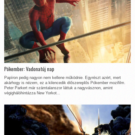
Pókember: Vadonatúj nap
Papíron pedig nagyon nem kellene működnie. Egyrészt azért, mert
akárhogy is nézem, ez a kilencedik élőszereplős Pókember mozifilm.
Peter Parkert már számtalanszor láttuk a nagyvásznon, amint
végighálóhintázza New Yorkot...