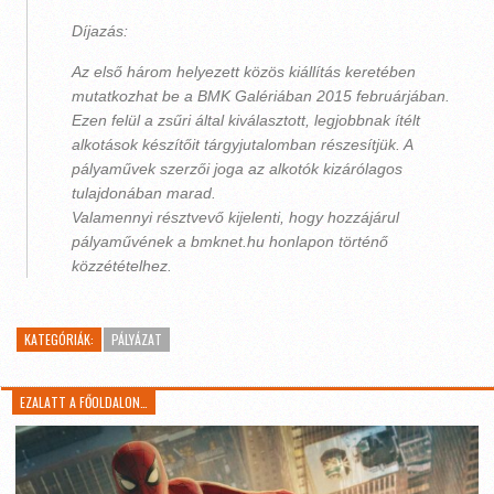
Díjazás:
Az első három helyezett közös kiállítás keretében
mutatkozhat be a BMK Galériában 2015 februárjában.
Ezen felül a zsűri által kiválasztott, legjobbnak ítélt
alkotások készítőit tárgyjutalomban részesítjük. A
pályaművek szerzői joga az alkotók kizárólagos
tulajdonában marad.
Valamennyi résztvevő kijelenti, hogy hozzájárul
pályaművének a bmknet.hu honlapon történő
közzétételhez.
KATEGÓRIÁK:
PÁLYÁZAT
EZALATT A FŐOLDALON…