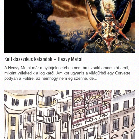
Kultklasszikus kalandok – Heavy Metal
A Heavy Metal már a nyitójelenetében nem árul zsákbamacskát arról,
miként vélekedik a logikáról. Amikor ugyanis a világűrből egy Corvette
pottyan a Földre, az nemhogy nem ég szénné, de...