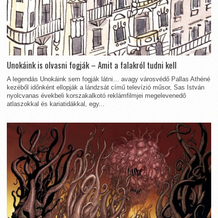
Unokáink is olvasni fogják – Amit a falakról tudni kell
A legendás Unokáink sem fogják látni… avagy városvédő Pallas Athéné
kezéből időnként ellopják a lándzsát című televízió műsor, Sas István
nyolcvanas évekbeli korszakalkotó reklámfilmjei megelevenedő
atlaszokkal és kariatidákkal, egy...