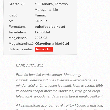
Szerző(k):
Yuu Tanaka, Tomowo
Maruyama, Llo
Kiadó:
Fumax
Ár:
3495 Ft
Formátum:
puhafedeles kötet
Terjedelem:
170 oldal
Megjelenés:
2025.03.
Megvásárolható:
Közvetlen a kiadótól
Online vásárlás:
fumax.hu
KARD ÁLTAL ÉLJ
Fran és beszélő varázskardja, Mester egy
vizsgaküldetésre indult a Pókfészek-kazamatába, és
minden zökkenőmentesen is haladt. Nem is csoda: több
kalandozó csapat mellett a titokzatos, lenyűgöző erejű
félelf, az A rangú Amanda is velük tartott megfigyelőként.
A kazamatában azonban egyik rejtély követte a másikat,