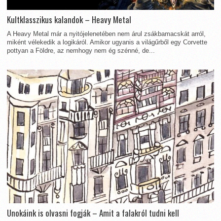
Kultklasszikus kalandok – Heavy Metal
A Heavy Metal már a nyitójelenetében nem árul zsákbamacskát arról,
miként vélekedik a logikáról. Amikor ugyanis a világűrből egy Corvette
pottyan a Földre, az nemhogy nem ég szénné, de...
Unokáink is olvasni fogják – Amit a falakról tudni kell