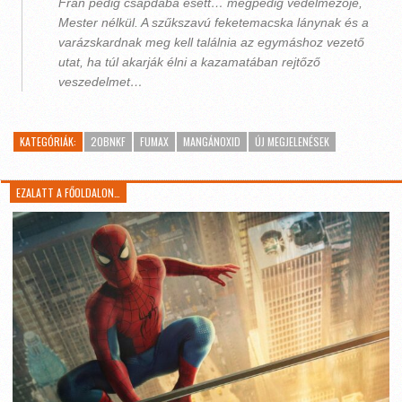
Fran pedig csapdába esett… mégpedig védelmezője,
Mester nélkül. A szűkszavú feketemacska lánynak és a
varázskardnak meg kell találnia az egymáshoz vezető
utat, ha túl akarják élni a kazamatában rejtőző
veszedelmet…
KATEGÓRIÁK:
20BNKF
FUMAX
MANGÁNOXID
ÚJ MEGJELENÉSEK
EZALATT A FŐOLDALON…