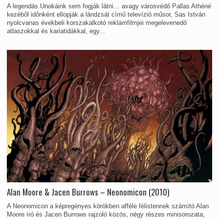
A legendás Unokáink sem fogják látni… avagy városvédő Pallas Athéné
kezéből időnként ellopják a lándzsát című televízió műsor, Sas István
nyolcvanas évekbeli korszakalkotó reklámfilmjei megelevenedő
atlaszokkal és kariatidákkal, egy...
Alan Moore & Jacen Burrows – Neonomicon (2010)
A Neonomicon a képregényes körökben afféle félistennek számító Alan
Moore író és Jacen Burrows rajzoló közös, négy részes minisorozata,