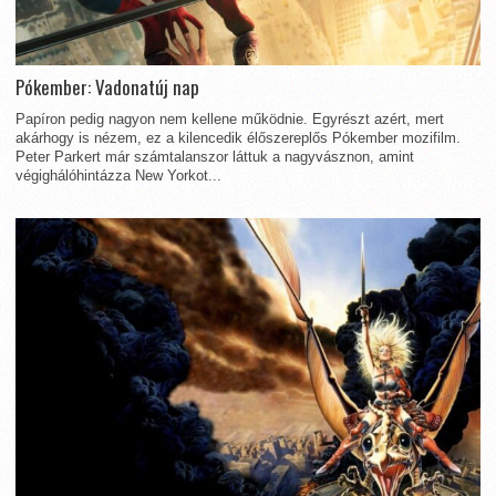
Pókember: Vadonatúj nap
Papíron pedig nagyon nem kellene működnie. Egyrészt azért, mert
akárhogy is nézem, ez a kilencedik élőszereplős Pókember mozifilm.
Peter Parkert már számtalanszor láttuk a nagyvásznon, amint
végighálóhintázza New Yorkot...