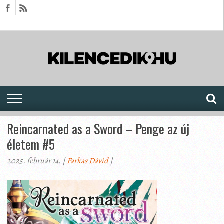
HÍREK
CIKKEK
MEGJELENÉSEK
AKTUÁLIS
SAJTÓARCHÍVUM
FÓRUM
SOROZATOK
Reincarnated as a Sword – Penge az új
életem #5
2025. február 14. |
Farkas Dávid
|