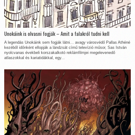
Unokáink is olvasni fogják – Amit a falakról tudni kell
A legendás Unokáink sem fogják látni… avagy városvédő Pallas Athéné
kezéből időnként ellopják a lándzsát című televízió műsor, Sas István
nyolcvanas évekbeli korszakalkotó reklámfilmjei megelevenedő
atlaszokkal és kariatidákkal, egy...