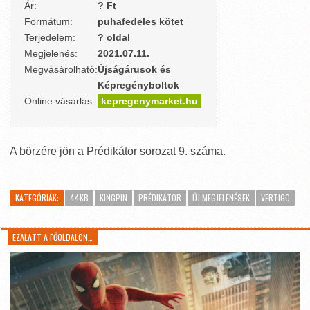
Ár:
? Ft
Formátum:
puhafedeles kötet
Terjedelem:
? oldal
Megjelenés:
2021.07.11.
Megvásárolható:
Újságárusok és
Képregényboltok
Online vásárlás:
kepregenymarket.hu
A börzére jön a Prédikátor sorozat 9. száma.
KATEGÓRIÁK:
44KB
KINGPIN
PRÉDIKÁTOR
ÚJ MEGJELENÉSEK
VERTIGO
EZALATT A FŐOLDALON…