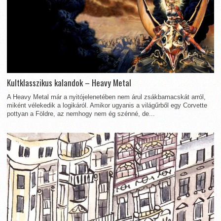
Kultklasszikus kalandok – Heavy Metal
A Heavy Metal már a nyitójelenetében nem árul zsákbamacskát arról,
miként vélekedik a logikáról. Amikor ugyanis a világűrből egy Corvette
pottyan a Földre, az nemhogy nem ég szénné, de...