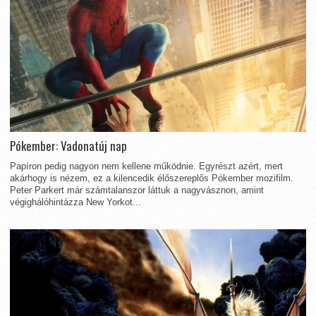
Pókember: Vadonatúj nap
Papíron pedig nagyon nem kellene működnie. Egyrészt azért, mert
akárhogy is nézem, ez a kilencedik élőszereplős Pókember mozifilm.
Peter Parkert már számtalanszor láttuk a nagyvásznon, amint
végighálóhintázza New Yorkot...