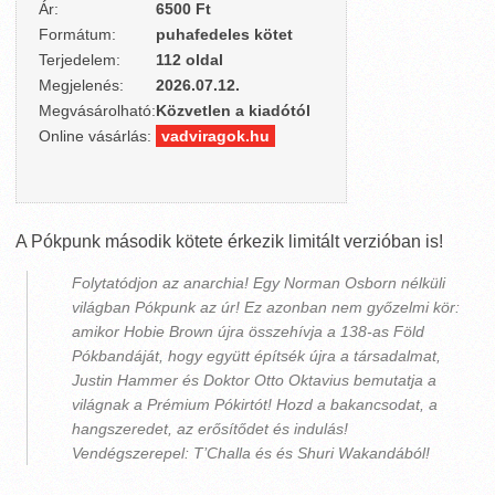
Ár:
6500 Ft
Formátum:
puhafedeles kötet
Terjedelem:
112 oldal
Megjelenés:
2026.07.12.
Megvásárolható:
Közvetlen a kiadótól
Online vásárlás:
vadviragok.hu
A Pókpunk második kötete érkezik limitált verzióban is!
Folytatódjon az anarchia! Egy Norman Osborn nélküli
világban Pókpunk az úr! Ez azonban nem győzelmi kör:
amikor Hobie Brown újra összehívja a 138-as Föld
Pókbandáját, hogy együtt építsék újra a társadalmat,
Justin Hammer és Doktor Otto Oktavius bemutatja a
világnak a Prémium Pókirtót! Hozd a bakancsodat, a
hangszeredet, az erősítődet és indulás!
Vendégszerepel: T’Challa és és Shuri Wakandából!