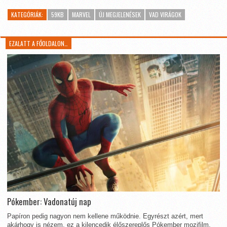
KATEGÓRIÁK:
59KB
MARVEL
ÚJ MEGJELENÉSEK
VAD VIRÁGOK
EZALATT A FŐOLDALON…
Pókember: Vadonatúj nap
Papíron pedig nagyon nem kellene működnie. Egyrészt azért, mert
akárhogy is nézem, ez a kilencedik élőszereplős Pókember mozifilm.