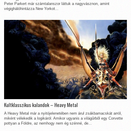
Peter Parkert már számtalanszor láttuk a nagyvásznon, amint
végighálóhintázza New Yorkot...
Kultklasszikus kalandok – Heavy Metal
A Heavy Metal már a nyitójelenetében nem árul zsákbamacskát arról,
miként vélekedik a logikáról. Amikor ugyanis a világűrből egy Corvette
pottyan a Földre, az nemhogy nem ég szénné, de...