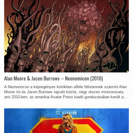
Alan Moore & Jacen Burrows – Neonomicon (2010)
A Neonomicon a képregényes körökben afféle félistennek számító Alan
Moore író és Jacen Burrows rajzoló közös, négy részes minisorozata,
ami 2010-ben, az amerikai Avatar Press kiadó gondozásában került a...