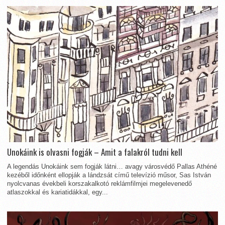
Unokáink is olvasni fogják – Amit a falakról tudni kell
A legendás Unokáink sem fogják látni… avagy városvédő Pallas Athéné
kezéből időnként ellopják a lándzsát című televízió műsor, Sas István
nyolcvanas évekbeli korszakalkotó reklámfilmjei megelevenedő
atlaszokkal és kariatidákkal, egy...