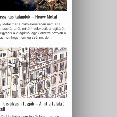
asszikus kalandok – Heavy Metal
 Metal már a nyitójelenetében nem árul
acskát arról, miként vélekedik a logikáról.
ugyanis a világűrből egy Corvette pottyan a
 az nemhogy nem ég szénné, de...
nk is olvasni fogják – Amit a falakról
kell
dás Unokáink sem fogják látni… avagy