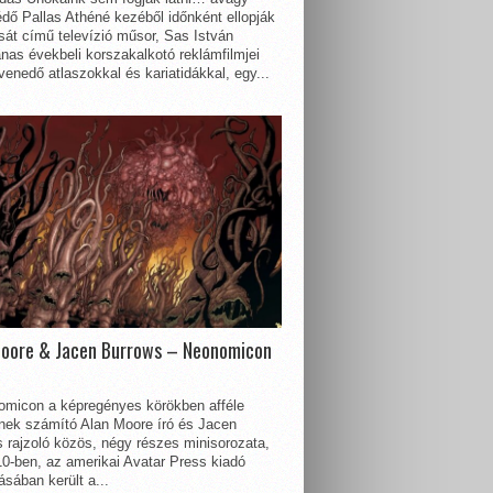
dő Pallas Athéné kezéből időnként ellopják
sát című televízió műsor, Sas István
nas évekbeli korszakalkotó reklámfilmjei
enedő atlaszokkal és kariatidákkal, egy...
Moore & Jacen Burrows – Neonomicon
omicon a képregényes körökben afféle
nnek számító Alan Moore író és Jacen
 rajzoló közös, négy részes minisorozata,
0-ben, az amerikai Avatar Press kiadó
sában került a...