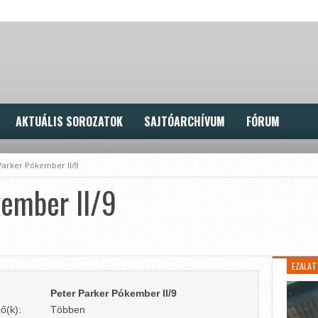
AKTUÁLIS SOROZATOK
SAJTÓARCHÍVUM
FÓRUM
Parker Pókember II/9
kember II/9
EZALAT
Peter Parker Pókember II/9
ő(k):
Többen