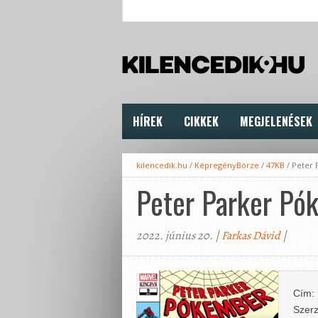
HÍREK
CIKKEK
MEGJELENÉSEK
kilencedik.hu
/
KépregényBörze
/
47KB
/
Peter 
Peter Parker Pó
2022. június 20. |
Farkas Dávid
|
Cím:
Szerz