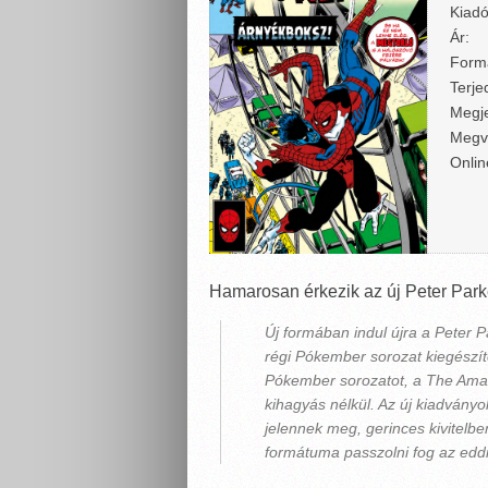
Kiadó
Ár:
Form
Terje
Megje
Megv
Onlin
Hamarosan érkezik az új Peter Park
Új formában indul újra a Peter 
régi Pókember sorozat kiegészítő
Pókember sorozatot, a The Amaz
kihagyás nélkül. Az új kiadványo
jelennek meg, gerinces kivitelb
formátuma passzolni fog az eddi