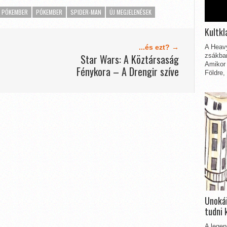
R PÓKEMBER
PÓKEMBER
SPIDER-MAN
ÚJ MEGJELENÉSEK
Kultkl
...és ezt? →
A Heavy
Star Wars: A Köztársaság
zsákbam
Amikor 
Fénykora – A Drengir szíve
Földre,
Unokái
tudni 
A legen