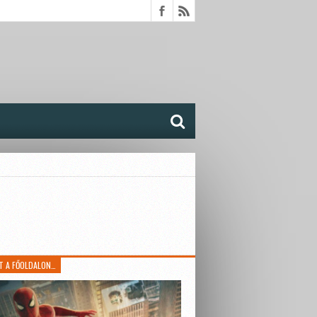
T A FŐOLDALON…