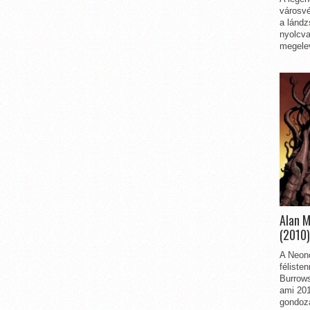
városvé
a lándz
nyolcva
megelev
Alan 
(2010)
A Neon
féliste
Burrows
ami 201
gondozá