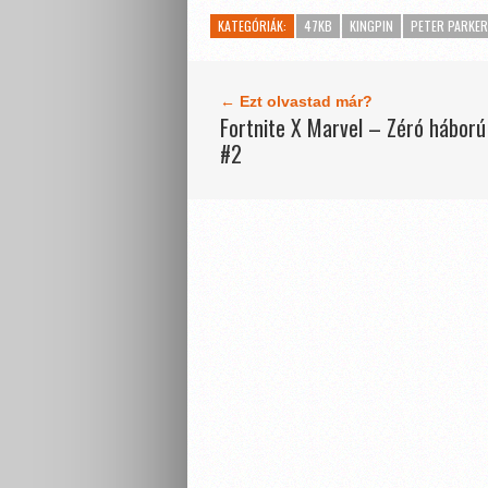
KATEGÓRIÁK:
47KB
KINGPIN
PETER PARKE
← Ezt olvastad már?
Fortnite X Marvel – Zéró háború
#2