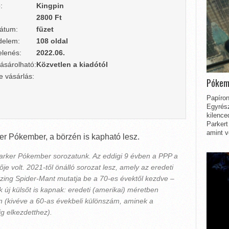
:
Kingpin
2800 Ft
átum:
füzet
delem:
108 oldal
lenés:
2022.06.
ásárolható:
Közvetlen a kiadótól
e vásárlás:
Pókem
Papíron
Egyrész
kilence
Parkert
amint v
er Pókember, a börzén is kapható lesz.
Parker Pókember sorozatunk. Az eddigi 9 évben a PPP a
je volt. 2021-től önálló sorozat lesz, amely az eredeti
ing Spider-Mant mutatja be a 70-es évektől kezdve –
k új külsőt is kapnak: eredeti (amerikai) méretben
en (kivéve a 60-as évekbeli különszám, aminek a
g elkezdetthez).