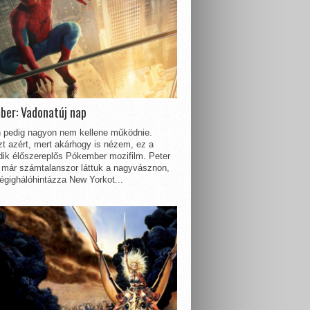
ber: Vadonatúj nap
 pedig nagyon nem kellene működnie.
t azért, mert akárhogy is nézem, ez a
dik élőszereplős Pókember mozifilm. Peter
 már számtalanszor láttuk a nagyvásznon,
égighálóhintázza New Yorkot...