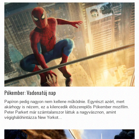
Pókember: Vadonatúj nap
Papíron pedig nagyon nem kellene működnie. Egyrészt azért, mert
akárhogy is nézem, ez a kilencedik élőszereplős Pókember mozifilm.
Peter Parkert már számtalanszor láttuk a nagyvásznon, amint
végighálóhintázza New Yorkot...