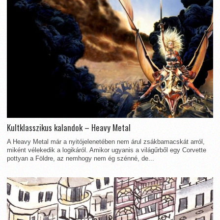
Kultklasszikus kalandok – Heavy Metal
A Heavy Metal már a nyitójelenetében nem árul zsákbamacskát arról,
miként vélekedik a logikáról. Amikor ugyanis a világűrből egy Corvette
pottyan a Földre, az nemhogy nem ég szénné, de...