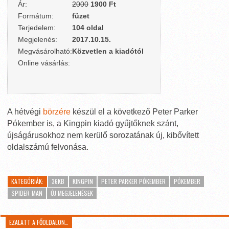
Ár:
2000
1900 Ft
Formátum:
füzet
Terjedelem:
104 oldal
Megjelenés:
2017.10.15.
Megvásárolható:
Közvetlen a kiadótól
Online vásárlás:
A hétvégi
börzére
készül el a következő Peter Parker
Pókember is, a Kingpin kiadó gyűjtőknek szánt,
újságárusokhoz nem kerülő sorozatának új, kibővített
oldalszámú felvonása.
KATEGÓRIÁK:
36KB
KINGPIN
PETER PARKER PÓKEMBER
PÓKEMBER
SPIDER-MAN
ÚJ MEGJELENÉSEK
EZALATT A FŐOLDALON…