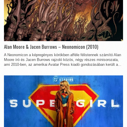
Alan Moore & Jacen Burrows – Neonomicon (2010)
A Neonomicon a képregényes körökben afféle félistennek számító Alan
Moore író és Jacen Burrows rajzoló közös, négy részes minisorozata,
ami 2010-ben, az amerikai Avatar Press kiadó gondozásában került a...