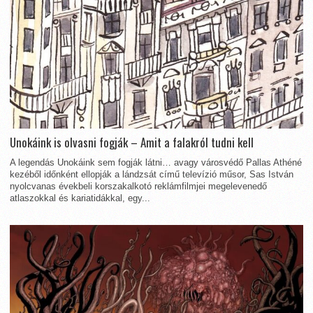
Unokáink is olvasni fogják – Amit a falakról tudni kell
A legendás Unokáink sem fogják látni… avagy városvédő Pallas Athéné
kezéből időnként ellopják a lándzsát című televízió műsor, Sas István
nyolcvanas évekbeli korszakalkotó reklámfilmjei megelevenedő
atlaszokkal és kariatidákkal, egy...