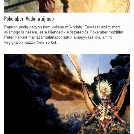
Pókember: Vadonatúj nap
Papíron pedig nagyon nem kellene működnie. Egyrészt azért, mert
akárhogy is nézem, ez a kilencedik élőszereplős Pókember mozifilm.
Peter Parkert már számtalanszor láttuk a nagyvásznon, amint
végighálóhintázza New Yorkot...