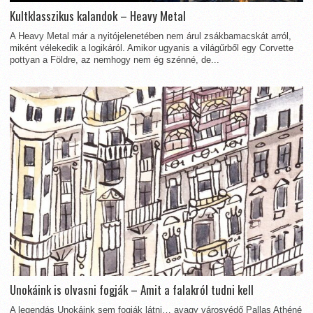
Kultklasszikus kalandok – Heavy Metal
A Heavy Metal már a nyitójelenetében nem árul zsákbamacskát arról,
miként vélekedik a logikáról. Amikor ugyanis a világűrből egy Corvette
pottyan a Földre, az nemhogy nem ég szénné, de...
Unokáink is olvasni fogják – Amit a falakról tudni kell
A legendás Unokáink sem fogják látni… avagy városvédő Pallas Athéné