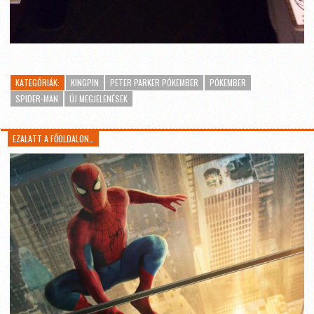
KATEGÓRIÁK:
KINGPIN
PETER PARKER PÓKEMBER
PÓKEMBER
SPIDER-MAN
ÚJ MEGJELENÉSEK
EZALATT A FŐOLDALON…