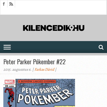
HÍREK
CIKKEK
MEGJELENÉSEK
AKTUÁLIS
SAJTÓARCHÍVUM
FÓRUM
SOROZATOK
Peter Parker Pókember #22
2015. augusztus 6. |
Farkas Dávid
|