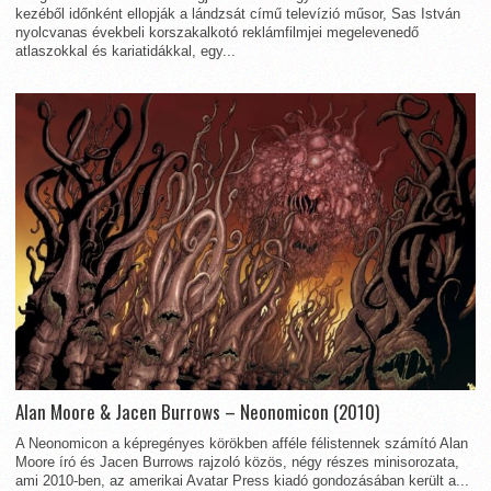
kezéből időnként ellopják a lándzsát című televízió műsor, Sas István
nyolcvanas évekbeli korszakalkotó reklámfilmjei megelevenedő
atlaszokkal és kariatidákkal, egy...
Alan Moore & Jacen Burrows – Neonomicon (2010)
A Neonomicon a képregényes körökben afféle félistennek számító Alan
Moore író és Jacen Burrows rajzoló közös, négy részes minisorozata,
ami 2010-ben, az amerikai Avatar Press kiadó gondozásában került a...