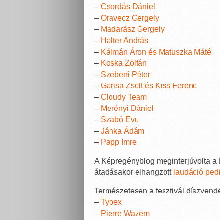
–
Csordás Dániel
–
Oravecz Gergely
–
Madarász Gergely
–
Halter András
–
Kálmán Áron és Matuszka Máté
–
Koska Zoltán
–
Szebeni Péter
–
Garisa Zsolt és Kiss Ferenc
–
Cloudy Team
–
Merényi Dániel
–
Szabó Evu
–
Jánka Ádám
–
Papp Imre
A Képregényblog meginterjúvolta a 
átadásakor elhangzott
laudáció pedi
Természetesen a fesztivál díszvendé
–
Typex
–
Pierre Wazem