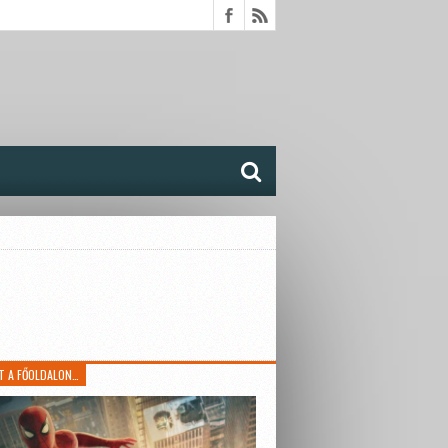
T A FŐOLDALON…