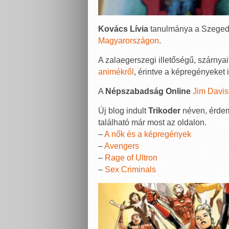
Kovács Lívia
tanulmánya a Szegedm
Magyarországon
.
A zalaegerszegi illetőségű, szárnyai
animékről
, érintve a képregényeket i
A
Népszabadság Online
Jim Davis
Új blog indult
Trikoder
néven, érdem
található már most az oldalon.
–
A nők és a képregények
–
Avengers
–
Rage of Ultron
–
Sex Criminals