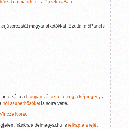
ohács kommandóról
, a
Fazekas-Bán
nterjúsorozatát magyar alkotókkal. Ezúttal a 5Panels
publikálta a
Hogyan változtatta meg a képregény a
 a
női szuperhősöket
is sorra vette.
Vincze Nórát
.
jelent írására a delmagyar.hu is
felkapta a fejét
.