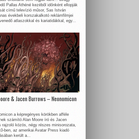
dő Pallas Athéné kezéből időnként ellopják
sát című televízió műsor, Sas István
nas évekbeli korszakalkotó reklámfilmjei
enedő atlaszokkal és kariatidákkal, egy...
Moore & Jacen Burrows – Neonomicon
omicon a képregényes körökben afféle
nnek számító Alan Moore író és Jacen
 rajzoló közös, négy részes minisorozata,
0-ben, az amerikai Avatar Press kiadó
sában került a...