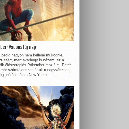
ber: Vadonatúj nap
 pedig nagyon nem kellene működnie.
t azért, mert akárhogy is nézem, ez a
dik élőszereplős Pókember mozifilm. Peter
 már számtalanszor láttuk a nagyvásznon,
égighálóhintázza New Yorkot...