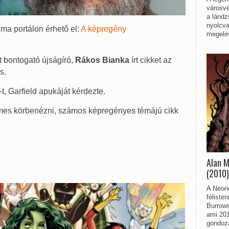
városvé
a lándz
nyolcva
a portálon érhető el:
A képregény
megelev
t bontogató újságíró,
Rákos Bianka
írt cikket az
s.
-t, Garfield apukáját kérdezte.
es körbenézni, számos képregényes témájú cikk
Alan 
(2010)
A Neon
féliste
Burrows
ami 201
gondozá