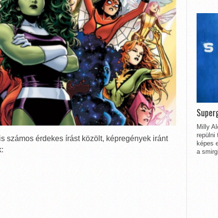
Superg
Milly A
repülni
is számos érdekes írást közölt, képregények iránt
képes e
:
a smirg