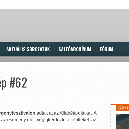
AKTUÁLIS SOROZATOK
SAJTÓARCHÍVUM
FÓRUM
ép #62
EZALAT
egényfesztiválon
adták át az Alfabéta-díjakat. A
z esemény előtt végigkérdezte a jelölteket, az