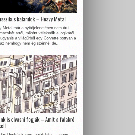
asszikus kalandok – Heavy Metal
 Metal már a nyitójelenetében nem árul
acskát arról, miként vélekedik a logikáról.
ugyanis a világűrből egy Corvette pottyan a
 az nemhogy nem ég szénné, de...
nk is olvasni fogják – Amit a falakról
kell
dás Unokáink sem fogják látni… avagy