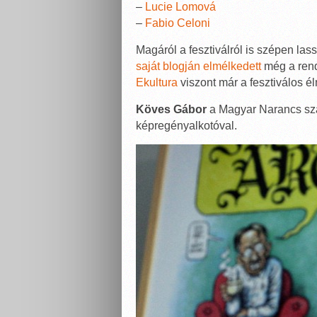
–
Lucie Lomová
–
Fabio Celoni
Magáról a fesztiválról is szépen l
saját blogján elmélkedett
még a rend
Ekultura
viszont már a fesztiválos é
Köves Gábor
a Magyar Narancs szám
képregényalkotóval.