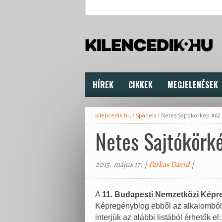
HÍREK
CIKKEK
MEGJELENÉSEK
kilencedik.hu
/
5panels
/
Netes Sajtókörkép #62
Netes Sajtókörk
2015. május 17. |
Farkas Dávid
|
A
11. Budapesti Nemzetközi Képr
Képregényblog ebből az alkalomból a
interjúk az alábbi listából érhetők el: