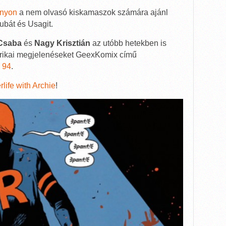
nyon
a nem olvasó kiskamaszok számára ajánl
bát és Usagit.
Csaba
és
Nagy Krisztián
az utóbb hetekben is
rikai megjelenéseket GeexKomix című
,
94
.
rlife with Archie
!