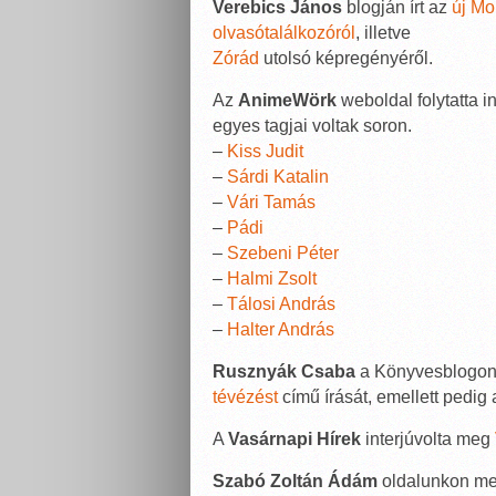
Verebics János
blogján írt az
új M
olvasótalálkozóról
, illetve
Zórád
utolsó képregényéről.
Az
AnimeWörk
weboldal folytatta i
egyes tagjai voltak soron.
–
Kiss Judit
–
Sárdi Katalin
–
Vári Tamás
–
Pádi
–
Szebeni Péter
–
Halmi Zsolt
–
Tálosi András
–
Halter András
Rusznyák Csaba
a Könyvesblogon 
tévézést
című írását, emellett pedig
A
Vasárnapi Hírek
interjúvolta meg
Szabó Zoltán Ádám
oldalunkon meg