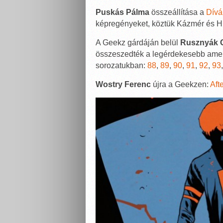
Puskás Pálma
összeállítása a
Dívá
képregényeket, köztük Kázmér és Hu
A Geekz gárdáján belül
Rusznyák 
összeszedték a legérdekesebb ame
sorozatukban:
88
,
89
,
90
,
91
,
92
,
93
Wostry Ferenc
újra a Geekzen:
Afte