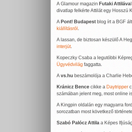
A Glamour magazin
Futaki Attiláva
divatlap felkérte Attilát egy Hosszú
A
Pont! Budapest
blog írt a BGF ál
kiállításról
.
A lassan, de biztosan készülő A Heg
interjút
.
Kopeczky Csaba a legutóbbi Képreg
Ügyvédvilág
faggatta.
A
vs.hu
beszámolója a Charlie He
Kránicz Bence
cikke a
Daytripper
c
számában jelent meg, most online is
A Kingpin oldalán egy magyarra ford
sorozatban most következő története
Szabó Palócz Attila
a Képes Ifjúság