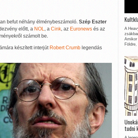
Kultkl
assan befut néhány élménybeszámoló.
Szép Eszter
ezvény előtt, a
NOL
, a
Cink
, az
Euronews
és az
A Heavy
zsákbam
lményekről számolt be.
Amikor 
Földre,
ára készített interjút
Robert Crumb
legendás
Unokái
tudni 
A legen