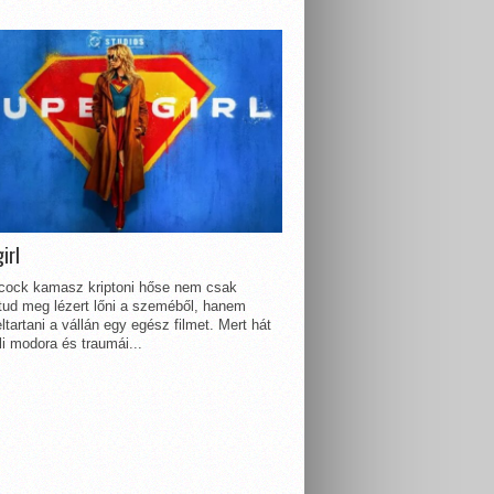
irl
lcock kamasz kriptoni hőse nem csak
 tud meg lézert lőni a szeméből, hanem
ltartani a vállán egy egész filmet. Mert hát
li modora és traumái...