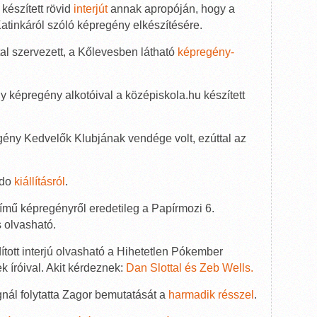
l készített rövid
interjút
annak apropóján, hogy a
 Katinkáról szóló képregény elkészítésére.
tal szervezett, a Kőlevesben látható
képregény-
y képregény alkotóival a középiskola.hu készített
ény Kedvelők Klubjának vendége volt, ezúttal az
bdo
kiállításról
.
ímű képregényről eredetileg a Papírmozi 6.
 olvasható.
ított interjú olvasható a Hihetetlen Pókember
k íróival. Akit kérdeznek:
Dan Slottal és Zeb Wells.
nál folytatta Zagor bemutatását a
harmadik résszel
.