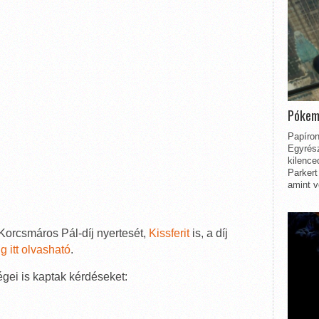
Pókem
Papíron
Egyrész
kilence
Parkert
amint v
Korcsmáros Pál-díj nyertesét,
Kissferit
is, a díj
g itt olvasható
.
gei is kaptak kérdéseket: