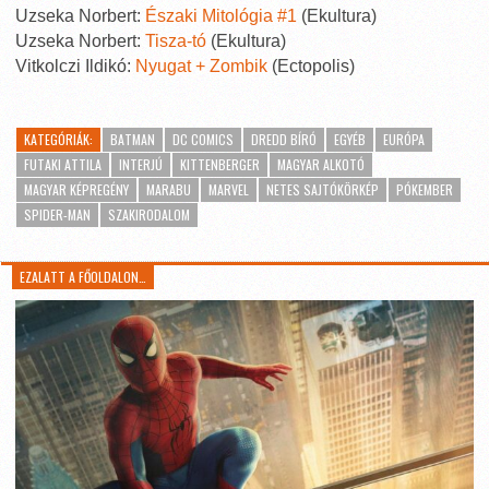
Uzseka Norbert:
Északi Mitológia #1
(Ekultura)
Uzseka Norbert:
Tisza-tó
(Ekultura)
Vitkolczi Ildikó:
Nyugat + Zombik
(Ectopolis)
KATEGÓRIÁK:
BATMAN
DC COMICS
DREDD BÍRÓ
EGYÉB
EURÓPA
FUTAKI ATTILA
INTERJÚ
KITTENBERGER
MAGYAR ALKOTÓ
MAGYAR KÉPREGÉNY
MARABU
MARVEL
NETES SAJTÓKÖRKÉP
PÓKEMBER
SPIDER-MAN
SZAKIRODALOM
EZALATT A FŐOLDALON…