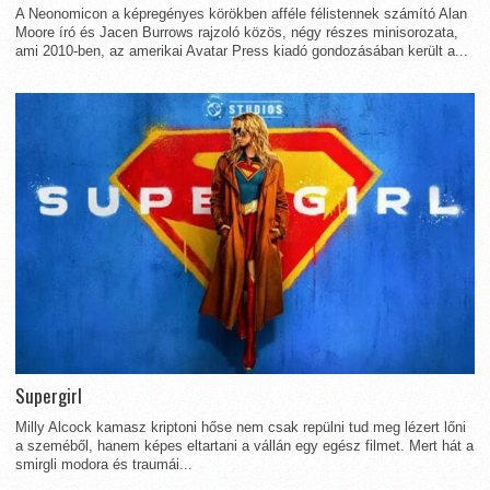
A Neonomicon a képregényes körökben afféle félistennek számító Alan
Moore író és Jacen Burrows rajzoló közös, négy részes minisorozata,
ami 2010-ben, az amerikai Avatar Press kiadó gondozásában került a...
Supergirl
Milly Alcock kamasz kriptoni hőse nem csak repülni tud meg lézert lőni
a szeméből, hanem képes eltartani a vállán egy egész filmet. Mert hát a
smirgli modora és traumái...