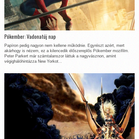
Pókember: Vadonatúj nap
Papíron pedig nagyon nem kellene működnie. Egyrészt azért, mert
akárhogy is nézem, ez a kilencedik élőszereplős Pókember mozifilm.
Peter Parkert már számtalanszor láttuk a nagyvásznon, amint
végighálóhintázza New Yorkot...