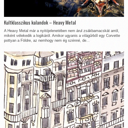
Kultklasszikus kalandok – Heavy Metal
A Heavy Metal már a nyitójelenetében nem árul zsákbamacskát arról,
miként vélekedik a logikáról. Amikor ugyanis a világűrből egy Corvette
pottyan a Földre, az nemhogy nem ég szénné, de...