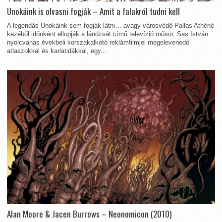
Unokáink is olvasni fogják – Amit a falakról tudni kell
A legendás Unokáink sem fogják látni… avagy városvédő Pallas Athéné
kezéből időnként ellopják a lándzsát című televízió műsor, Sas István
nyolcvanas évekbeli korszakalkotó reklámfilmjei megelevenedő
atlaszokkal és kariatidákkal, egy...
Alan Moore & Jacen Burrows – Neonomicon (2010)