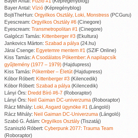
Bayer Antal:
Fúzió #1
(Képregényblog)
Bayer Antal:
Vízió
(Képregényblog)
BojtiTheHun:
Orgyilkos Osztály, Loki, Monstress
(PCGuru)
Eyescream:
Orgyilkos Osztály #6
(Cinegore)
Eyescream:
Transmetropolitan #1
(Cinegore)
Galgóczi Tamás:
Kittenberger #3
(Ekultura)
Jankovics Márton:
Szabad a pálya
(24.hu)
Járai Csenge:
Egyetemre mentem #1
(SZIF Online)
Kiss Tamás:
A Csodálatos Pókember: A napilapcsík
gyűjtemény (1977 – 1979)
(Hajdupress)
Kiss Tamás:
Pókember – Életút
(Hajdupress)
Kóbor Róbert:
Kittenberger #3
(Kilencedik)
Kóbor Róbert:
Szabad a pálya
(Kilencedik)
Lányi Örs:
Dredd Bíró #6-7
(Roboraptor)
Lányi Örs:
Neil Gaiman DC-univerzuma
(Roboraptor)
Rácz Mihály:
Loki, Asgard ügynöke #1
(Lángoló)
Rácz Mihály:
Neil Gaiman DC-Univerzuma
(Lángoló)
Szabó G. Ádám:
Orgyilkos Osztály
(Tiszatáj)
Szaniszló Róbert:
Cyberpunk 2077: Trauma Team
(Roboraptor)