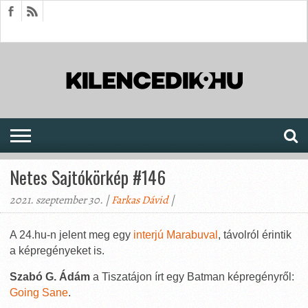
HÍREK
CIKKEK
MEGJELENÉSEK
AKTUÁLIS
SAJTÓARCHÍVUM
FÓRUM
SOROZATOK
Netes Sajtókörkép #146
2021. szeptember 30. |
Farkas Dávid
|
A 24.hu-n jelent meg egy
interjú Marabuval
, távolról érintik
a képregényeket is.
Szabó G. Ádám
a Tiszatájon írt egy Batman képregényről:
Going Sane
.