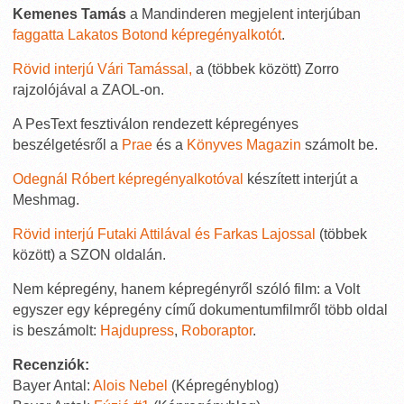
Kemenes Tamás
a Mandinderen megjelent interjúban
faggatta Lakatos Botond képregényalkotót
.
Rövid interjú Vári Tamással,
a (többek között) Zorro
rajzolójával a ZAOL-on.
A PesText fesztiválon rendezett képregényes
beszélgetésről a
Prae
és a
Könyves Magazin
számolt be.
Odegnál Róbert képregényalkotóval
készített interjút a
Meshmag.
Rövid interjú Futaki Attilával és Farkas Lajossal
(többek
között) a SZON oldalán.
Nem képregény, hanem képregényről szóló film: a Volt
egyszer egy képregény című dokumentumfilmről több oldal
is beszámolt:
Hajdupress
,
Roboraptor
.
Recenziók:
Bayer Antal:
Alois Nebel
(Képregényblog)