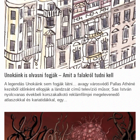
Unokáink is olvasni fogják – Amit a falakról tudni kell
A legendás Unokáink sem fogják látni… avagy városvédő Pallas Athéné
kezéből időnként ellopják a lándzsát című televízió műsor, Sas István
nyolcvanas évekbeli korszakalkotó reklámfilmjei megelevenedő
atlaszokkal és kariatidákkal, egy...