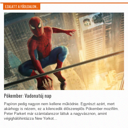
EZALATT A FŐOLDALON…
Pókember: Vadonatúj nap
Papíron pedig nagyon nem kellene működnie. Egyrészt azért, mert
akárhogy is nézem, ez a kilencedik élőszereplős Pókember mozifilm.
Peter Parkert már számtalanszor láttuk a nagyvásznon, amint
végighálóhintázza New Yorkot...