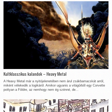
Kultklasszikus kalandok – Heavy Metal
A Heavy Metal már a nyitójelenetében nem árul zsákbamacskát arról,
miként vélekedik a logikáról. Amikor ugyanis a világűrből egy Corvette
pottyan a Földre, az nemhogy nem ég szénné, de...