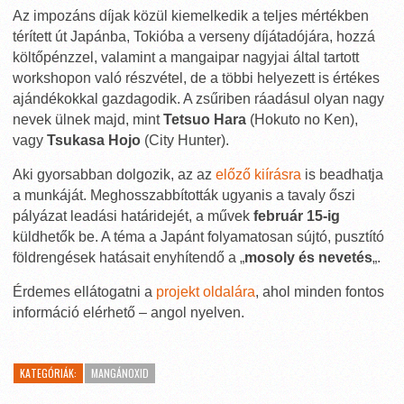
Az impozáns díjak közül kiemelkedik a teljes mértékben
térített út Japánba, Tokióba a verseny díjátadójára, hozzá
költőpénzzel, valamint a mangaipar nagyjai által tartott
workshopon való részvétel, de a többi helyezett is értékes
ajándékokkal gazdagodik. A zsűriben ráadásul olyan nagy
nevek ülnek majd, mint
Tetsuo Hara
(Hokuto no Ken),
vagy
Tsukasa Hojo
(City Hunter).
Aki gyorsabban dolgozik, az az
előző kiírásra
is beadhatja
a munkáját. Meghosszabbították ugyanis a tavaly őszi
pályázat leadási határidejét, a művek
február 15-ig
küldhetők be. A téma a Japánt folyamatosan sújtó, pusztító
földrengések hatásait enyhítendő a „
mosoly és nevetés
„.
Érdemes ellátogatni a
projekt oldalára
, ahol minden fontos
információ elérhető – angol nyelven.
KATEGÓRIÁK:
MANGÁNOXID