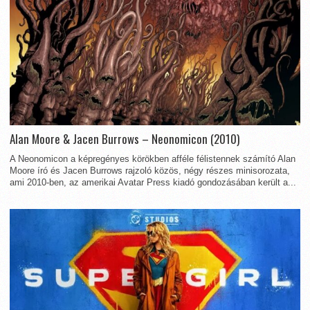
Alan Moore & Jacen Burrows – Neonomicon (2010)
A Neonomicon a képregényes körökben afféle félistennek számító Alan
Moore író és Jacen Burrows rajzoló közös, négy részes minisorozata,
ami 2010-ben, az amerikai Avatar Press kiadó gondozásában került a...