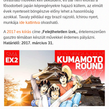
olvasható műveket kell beküldeni, és bár nem előírás a
fősodorbeli japán képregényekre hajazó küllem, az elmúlt
évek nyerteseit böngészve előny lehet a hasonlóság
azokkal. Tavaly például egy brazil rajzoló, Ichirou nyert,
munkája
ide kattintva
olvasható.
A
2017-es kiírás
címe „
Felejthetetlen ízek
„, értelemszerűen
gasztro témában készült művekkel érdemes pályázni.
Határidő: 2017. március 31.