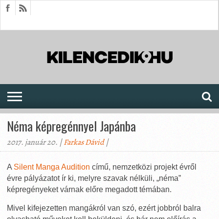
HÍREK
CIKKEK
MEGJELENÉSEK
AKTUÁLIS
SAJTÓARCHÍVUM
FÓRUM
SOROZATOK
Néma képregénnyel Japánba
2017. január 20. |
Farkas Dávid
|
A
Silent Manga Audition
című, nemzetközi projekt évről
évre pályázatot ír ki, melyre szavak nélküli, „néma”
képregényeket várnak előre megadott témában.
Mivel kifejezetten mangákról van szó, ezért jobbról balra