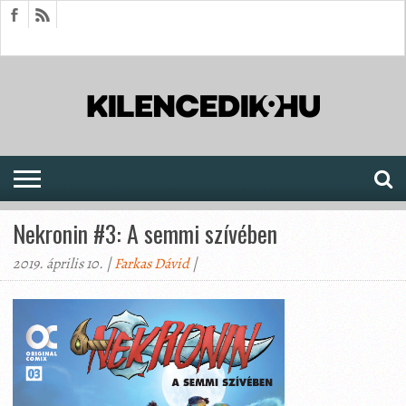
HÍREK
CIKKEK
MEGJELENÉSEK
AKTUÁLIS
SAJTÓARCHÍVUM
FÓRUM
SOROZATOK
Nekronin #3: A semmi szívében
2019. április 10. |
Farkas Dávid
|