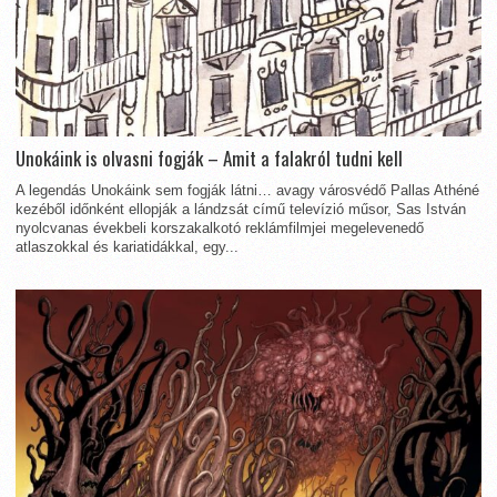
Unokáink is olvasni fogják – Amit a falakról tudni kell
A legendás Unokáink sem fogják látni… avagy városvédő Pallas Athéné
kezéből időnként ellopják a lándzsát című televízió műsor, Sas István
nyolcvanas évekbeli korszakalkotó reklámfilmjei megelevenedő
atlaszokkal és kariatidákkal, egy...