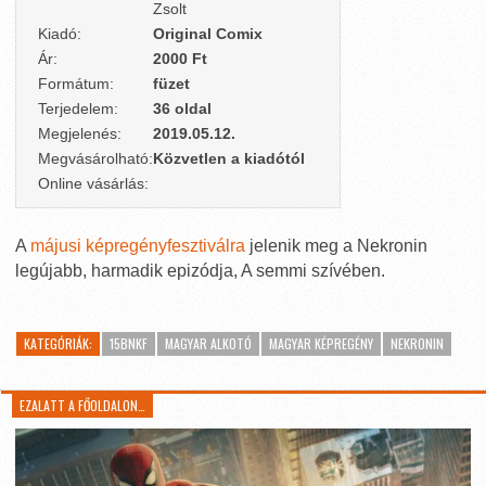
Zsolt
Kiadó:
Original Comix
Ár:
2000 Ft
Formátum:
füzet
Terjedelem:
36 oldal
Megjelenés:
2019.05.12.
Megvásárolható:
Közvetlen a kiadótól
Online vásárlás:
A
májusi képregényfesztiválra
jelenik meg a Nekronin
legújabb, harmadik epizódja, A semmi szívében.
KATEGÓRIÁK:
15BNKF
MAGYAR ALKOTÓ
MAGYAR KÉPREGÉNY
NEKRONIN
EZALATT A FŐOLDALON…