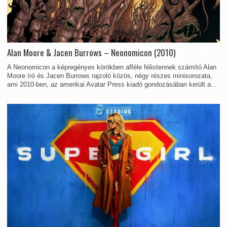
Alan Moore & Jacen Burrows – Neonomicon (2010)
A Neonomicon a képregényes körökben afféle félistennek számító Alan
Moore író és Jacen Burrows rajzoló közös, négy részes minisorozata,
ami 2010-ben, az amerikai Avatar Press kiadó gondozásában került a...