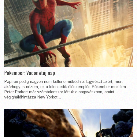
Pókember: Vadonatúj nap
Papíron pedig nagyon nem kellene működnie. Egyrészt azért, mert
akárhogy is nézem, ez a kilencedik élőszereplős Pókember mozifilm.
Peter Parkert már számtalanszor láttuk a nagyvásznon, amint
végighálóhintázza New Yorkot...