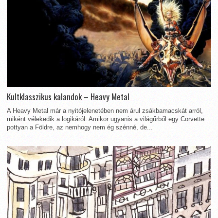
Kultklasszikus kalandok – Heavy Metal
A Heavy Metal már a nyitójelenetében nem árul zsákbamacskát arról,
miként vélekedik a logikáról. Amikor ugyanis a világűrből egy Corvette
pottyan a Földre, az nemhogy nem ég szénné, de...