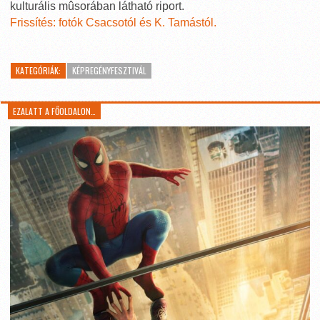
kulturális mûsorában látható riport.
Frissítés: fotók Csacsotól és K. Tamástól.
KATEGÓRIÁK:
KÉPREGÉNYFESZTIVÁL
EZALATT A FŐOLDALON…