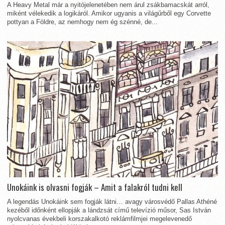
A Heavy Metal már a nyitójelenetében nem árul zsákbamacskát arról,
miként vélekedik a logikáról. Amikor ugyanis a világűrből egy Corvette
pottyan a Földre, az nemhogy nem ég szénné, de...
Unokáink is olvasni fogják – Amit a falakról tudni kell
A legendás Unokáink sem fogják látni… avagy városvédő Pallas Athéné
kezéből időnként ellopják a lándzsát című televízió műsor, Sas István
nyolcvanas évekbeli korszakalkotó reklámfilmjei megelevenedő