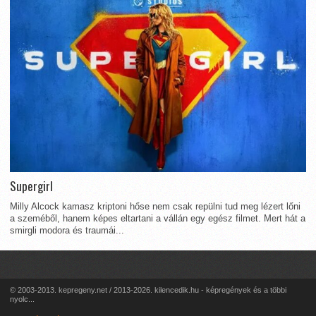
Supergirl
Milly Alcock kamasz kriptoni hőse nem csak repülni tud meg lézert lőni
a szeméből, hanem képes eltartani a vállán egy egész filmet. Mert hát a
smirgli modora és traumái...
© 2003-2013. kepregeny.net / 2013-2026. kilencedik.hu - képregények és a többi
nyolc...