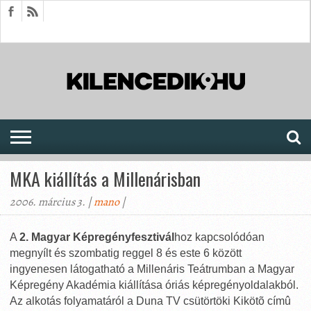
HÍREK
CIKKEK
MEGJELENÉSEK
AKTUÁLIS
SAJTÓARCHÍVUM
FÓRUM
SOROZATOK
MKA kiállítás a Millenárisban
2006. március 3. |
mano
|
A
2. Magyar Képregényfesztivál
hoz kapcsolódóan
megnyílt és szombatig reggel 8 és este 6 között
ingyenesen látogatható a Millenáris Teátrumban a Magyar
Képregény Akadémia kiállítása óriás képregényoldalakból.
Az alkotás folyamatáról a Duna TV csütörtöki Kikötõ címû