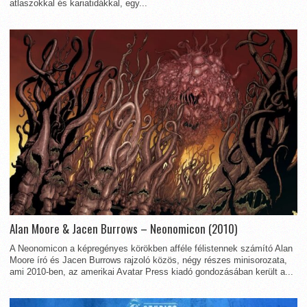
atlaszokkal és kariatidákkal, egy...
Alan Moore & Jacen Burrows – Neonomicon (2010)
A Neonomicon a képregényes körökben afféle félistennek számító Alan
Moore író és Jacen Burrows rajzoló közös, négy részes minisorozata,
ami 2010-ben, az amerikai Avatar Press kiadó gondozásában került a...